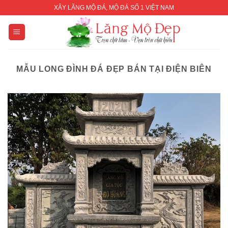
Skip
XÂY LĂNG MỘ ĐÁ, MỘ ĐÁ SỐ 1 VIỆT NAM
to
content
MẪU LONG ĐÌNH ĐÁ ĐẸP BÁN TẠI ĐIỆN BIÊN