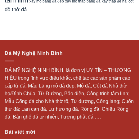
tâm linh
xây mộ bằng đá đẹp
xây tháp để hài cốt
xây mộ tháp bằng đá
đồ thờ đá
Đá Mỹ Nghệ Ninh Bình
ĐÁ MỸ NGHỆ NINH BÌNH, là đơn vị UY TÍN – THƯƠNG
HIỆU trong lĩnh vực điêu khắc, chế tác các sản phẩm cao
cấp từ đá: Mẫu
Lăng mộ đá
đẹp;
Mộ đá
; Cột đá Nhà thờ
họ/Đình Chùa, Từ Đường, Bảo điện, Công trình tâm linh;
Mẫu Cổng đá cho Nhà thờ tổ, Từ đường, Cổng làng; Cuốn
thư đá;
Lan can đá
, Lư hương đá, Rồng đá, Chiếu Rồng
đá, Bàn ghế đá tự nhiên; Tượng phật đá,….
Bài viết mới