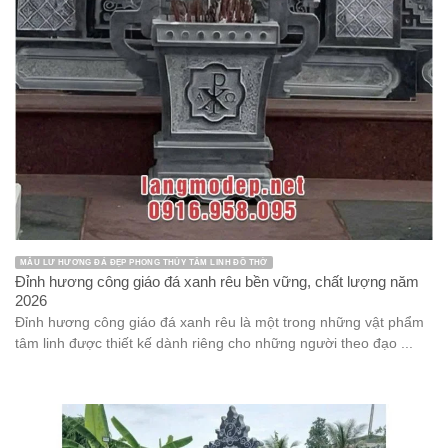
MẪU LƯ HƯƠNG ĐÁ ĐẸP PHONG THỦY TÂM LINH ĐỒ THỜ
Đỉnh hương công giáo đá xanh rêu bền vững, chất lượng năm
2026
Đỉnh hương công giáo đá xanh rêu là một trong những vật phẩm
tâm linh được thiết kế dành riêng cho những người theo đạo ...