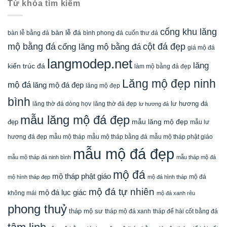
Từ khóa tìm kiếm
cổng khu lăng
bàn lễ đá
cuốn thư đá
bàn lễ bằng đá
bình phong đá
mộ bằng đá
cột đá đẹp
cổng lăng mộ bằng đá
giá mộ đá
langmodep.net
lăng
kiến trúc đá
làm mộ bằng đá đẹp
Lăng mộ đẹp ninh
mộ đá
lăng mộ đá đẹp
lăng mộ đẹp
bình
lăng thờ đá dòng họv
lư hương đá
lăng thờ đá đẹp
lư hương đá
mẫu lăng mộ đá đẹp
mẫu lăng mộ đẹp
đẹp
mẫu lư
mẫu mộ tháp bằng đá
mẫu mộ tháp phật giáo
hương đá đẹp
mẫu mộ tháp
mẫu mộ đá đẹp
mẫu mộ tháp đá ninh bình
mẫu tháp mộ đá
mộ đá
mộ tháp phật giáo
mộ đá
mộ hình tháp đẹp
mộ đá hình tháp
mộ đá tự nhiên
mộ đá lục giác
không mái
mộ đá xanh rêu
phong thuỷ
tháp mộ sư
tháp mộ đá xanh
tháp để hài cốt bằng đá