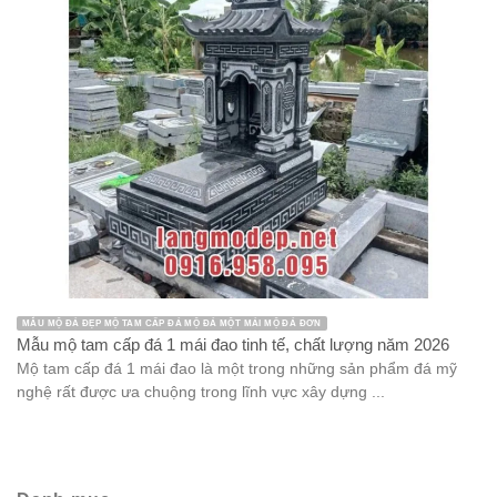
MẪU MỘ ĐÁ ĐẸP MỘ TAM CẤP ĐÁ MỘ ĐÁ MỘT MÁI MỘ ĐÁ ĐƠN
Mẫu mộ tam cấp đá 1 mái đao tinh tế, chất lượng năm 2026
Mộ tam cấp đá 1 mái đao là một trong những sản phẩm đá mỹ
nghệ rất được ưa chuộng trong lĩnh vực xây dựng ...