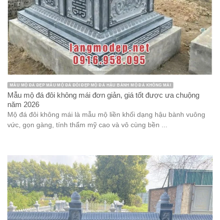
MẪU MỘ ĐÁ ĐẸP MẪU MỘ ĐÁ ĐÔI ĐẸP MỘ ĐÁ HẬU BÀNH MỘ ĐÁ KHÔNG MÁI
Mẫu mộ đá đôi không mái đơn giản, giá tốt được ưa chuộng
năm 2026
Mộ đá đôi không mái là mẫu mộ liền khối dạng hậu bành vuông
vức, gọn gàng, tính thẩm mỹ cao và vô cùng bền ...