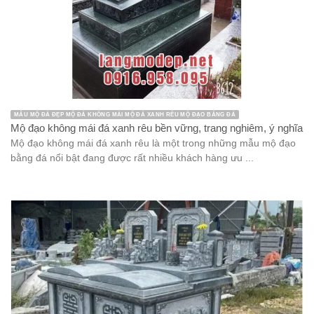
MẪU MỘ ĐÁ ĐẸP MỘ ĐÁ KHÔNG MÁI MỘ ĐÁ XANH RÊU MỘ ĐẠO BẰNG ĐÁ
Mộ đạo không mái đá xanh rêu bền vững, trang nghiêm, ý nghĩa
Mộ đạo không mái đá xanh rêu là một trong những mẫu mộ đạo
bằng đá nổi bật đang được rất nhiều khách hàng ưu ...