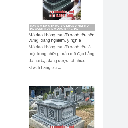
MẪU MỘ ĐÁ ĐẸP MỘ ĐÁ KHÔNG MÁI MỘ
ĐÁ XANH RÊU MỘ ĐẠO BẰNG ĐÁ
Mộ đạo không mái đá xanh rêu bền
vững, trang nghiêm, ý nghĩa
Mộ đạo không mái đá xanh rêu là
một trong những mẫu mộ đạo bằng
đá nổi bật đang được rất nhiều
khách hàng ưu ...