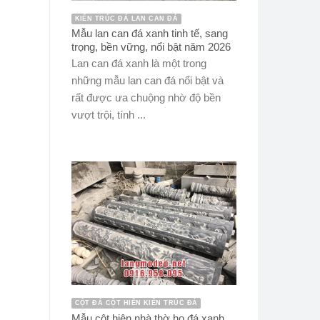
KIẾN TRÚC ĐÁ LAN CAN ĐÁ
Mẫu lan can đá xanh tinh tế, sang
trọng, bền vững, nổi bật năm 2026
Lan can đá xanh là một trong
những mẫu lan can đá nổi bật và
rất được ưa chuộng nhờ độ bền
vượt trội, tính ...
CỘT ĐÁ CỘT HIÊN KIẾN TRÚC ĐÁ
Mẫu cột hiên nhà thờ họ đá xanh