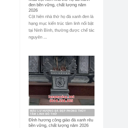
đen bền vững, chất lượng năm
2026
Cột hiên nhà thờ họ đá xanh đen là
hạng mục kiến trúc tâm linh nổi bật
tại Ninh Bình, thường được chế tác
nguyên ...
MẪU LƯ HƯƠNG ĐÁ ĐẸP PHONG THỦY
TÂM LINH ĐỒ THỜ
Đỉnh hương công giáo đá xanh rêu
bền vững, chất lượng năm 2026