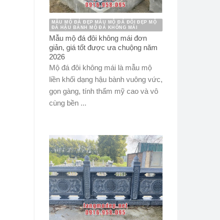
MẪU MỘ ĐÁ ĐẸP MẪU MỘ ĐÁ ĐÔI ĐẸP MỘ
ĐÁ HẬU BÀNH MỘ ĐÁ KHÔNG MÁI
Mẫu mộ đá đôi không mái đơn
giản, giá tốt được ưa chuộng năm
2026
Mộ đá đôi không mái là mẫu mộ
liền khối dạng hậu bành vuông vức,
gọn gàng, tính thẩm mỹ cao và vô
cùng bền ...