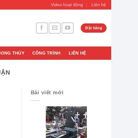
Video hoạt động
Liên hệ
Đặt hàng
HONG THỦY
CÔNG TRÌNH
LIÊN HỆ
UẬN
Bài viết mới