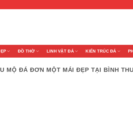
ĐẸP
ĐỒ THỜ
LINH VẬT ĐÁ
KIẾN TRÚC ĐÁ
P
U MỘ ĐÁ ĐƠN MỘT MÁI ĐẸP TẠI BÌNH TH