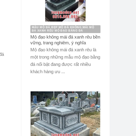
MẪU MỘ ĐÁ ĐẸP MỘ ĐÁ KHÔNG MÁI MỘ
ĐÁ XANH RÊU MỘ ĐẠO BẰNG ĐÁ
Mộ đạo không mái đá xanh rêu bền
vững, trang nghiêm, ý nghĩa
Mộ đạo không mái đá xanh rêu là
đá
một trong những mẫu mộ đạo bằng
đá nổi bật đang được rất nhiều
khách hàng ưu ...