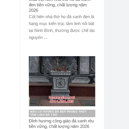
đen bền vững, chất lượng năm
2026
Cột hiên nhà thờ họ đá xanh đen là
hạng mục kiến trúc tâm linh nổi bật
tại Ninh Bình, thường được chế tác
nguyên ...
MẪU LƯ HƯƠNG ĐÁ ĐẸP PHONG THỦY
TÂM LINH ĐỒ THỜ
Đỉnh hương công giáo đá xanh rêu
bền vững, chất lượng năm 2026