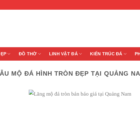
ĐẸP
ĐỒ THỜ
LINH VẬT ĐÁ
KIẾN TRÚC ĐÁ
P
ẪU MỘ ĐÁ HÌNH TRÒN ĐẸP TẠI QUẢNG N