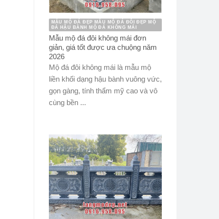
MẪU MỘ ĐÁ ĐẸP MẪU MỘ ĐÁ ĐÔI ĐẸP MỘ
ĐÁ HẬU BÀNH MỘ ĐÁ KHÔNG MÁI
Mẫu mộ đá đôi không mái đơn
giản, giá tốt được ưa chuộng năm
2026
Mộ đá đôi không mái là mẫu mộ
liền khối dạng hậu bành vuông vức,
gọn gàng, tính thẩm mỹ cao và vô
cùng bền ...