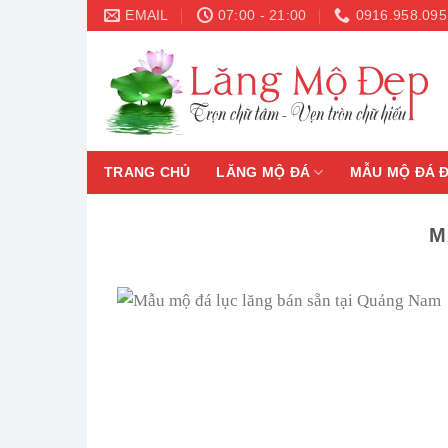
Skip
EMAIL
07:00 - 21:00
0916.958.095
to
content
TRANG CHỦ
LĂNG MỘ ĐÁ
MẪU MỘ ĐÁ 
M