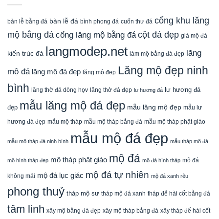
cổng khu lăng
bàn lễ đá
cuốn thư đá
bàn lễ bằng đá
bình phong đá
mộ bằng đá
cột đá đẹp
cổng lăng mộ bằng đá
giá mộ đá
langmodep.net
lăng
kiến trúc đá
làm mộ bằng đá đẹp
Lăng mộ đẹp ninh
mộ đá
lăng mộ đá đẹp
lăng mộ đẹp
bình
lăng thờ đá dòng họv
lư hương đá
lăng thờ đá đẹp
lư hương đá
mẫu lăng mộ đá đẹp
mẫu lăng mộ đẹp
đẹp
mẫu lư
mẫu mộ tháp bằng đá
mẫu mộ tháp phật giáo
hương đá đẹp
mẫu mộ tháp
mẫu mộ đá đẹp
mẫu mộ tháp đá ninh bình
mẫu tháp mộ đá
mộ đá
mộ tháp phật giáo
mộ đá
mộ hình tháp đẹp
mộ đá hình tháp
mộ đá tự nhiên
mộ đá lục giác
không mái
mộ đá xanh rêu
phong thuỷ
tháp mộ sư
tháp mộ đá xanh
tháp để hài cốt bằng đá
tâm linh
xây mộ bằng đá đẹp
xây tháp để hài cốt
xây mộ tháp bằng đá