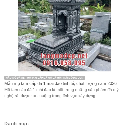
MẪU MỘ ĐÁ ĐẸP MỘ TAM CẤP ĐÁ MỘ ĐÁ MỘT MÁI MỘ ĐÁ ĐƠN
Mẫu mộ tam cấp đá 1 mái đao tinh tế, chất lượng năm 2026
Mộ tam cấp đá 1 mái đao là một trong những sản phẩm đá mỹ
nghệ rất được ưa chuộng trong lĩnh vực xây dựng ...
Danh mục