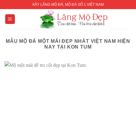
Skip
XÂY LĂNG MỘ ĐÁ, MỘ ĐÁ SỐ 1 VIỆT NAM
to
content
MẪU MỘ ĐÁ MỘT MÁI ĐẸP NHẤT VIỆT NAM HIỆN
NAY TẠI KON TUM