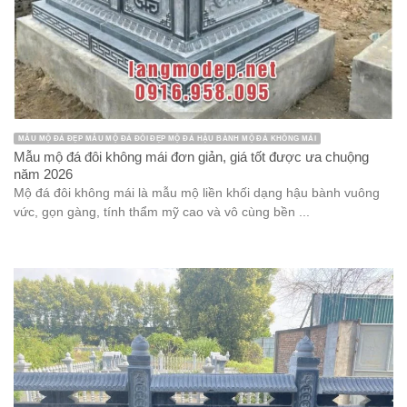
MẪU MỘ ĐÁ ĐẸP MẪU MỘ ĐÁ ĐÔI ĐẸP MỘ ĐÁ HẬU BÀNH MỘ ĐÁ KHÔNG MÁI
Mẫu mộ đá đôi không mái đơn giản, giá tốt được ưa chuộng
năm 2026
Mộ đá đôi không mái là mẫu mộ liền khối dạng hậu bành vuông
vức, gọn gàng, tính thẩm mỹ cao và vô cùng bền ...