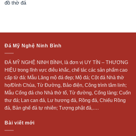
đồ thờ đá
Đá Mỹ Nghệ Ninh Bình
ĐÁ MỸ NGHỆ NINH BÌNH, là đơn vị UY TÍN – THƯƠNG
HIỆU trong lĩnh vực điêu khắc, chế tác các sản phẩm cao
cấp từ đá: Mẫu
Lăng mộ đá
đẹp;
Mộ đá
; Cột đá Nhà thờ
họ/Đình Chùa, Từ Đường, Bảo điện, Công trình tâm linh;
Mẫu Cổng đá cho Nhà thờ tổ, Từ đường, Cổng làng; Cuốn
thư đá;
Lan can đá
, Lư hương đá, Rồng đá, Chiếu Rồng
đá, Bàn ghế đá tự nhiên; Tượng phật đá,….
Bài viết mới