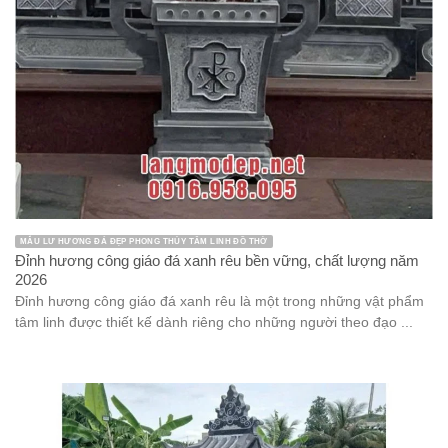
MẪU LƯ HƯƠNG ĐÁ ĐẸP PHONG THỦY TÂM LINH ĐỒ THỜ
Đỉnh hương công giáo đá xanh rêu bền vững, chất lượng năm
2026
Đỉnh hương công giáo đá xanh rêu là một trong những vật phẩm
tâm linh được thiết kế dành riêng cho những người theo đạo ...