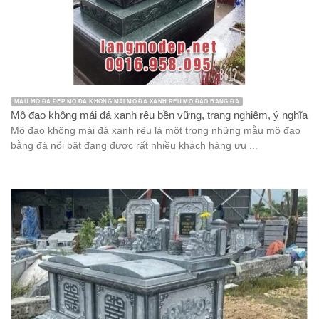
MẪU MỘ ĐÁ ĐẸP MỘ ĐÁ KHÔNG MÁI MỘ ĐÁ XANH RÊU MỘ ĐẠO BẰNG ĐÁ
Mộ đạo không mái đá xanh rêu bền vững, trang nghiêm, ý nghĩa
Mộ đạo không mái đá xanh rêu là một trong những mẫu mộ đạo
bằng đá nổi bật đang được rất nhiều khách hàng ưu ...