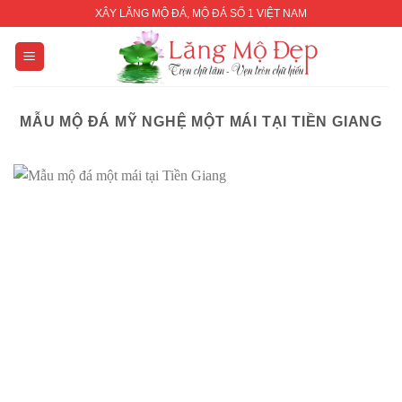
Skip
XÂY LĂNG MỘ ĐÁ, MỘ ĐÁ SỐ 1 VIỆT NAM
to
content
MẪU MỘ ĐÁ MỸ NGHỆ MỘT MÁI TẠI TIỀN GIANG