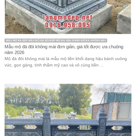
MẪU MỘ ĐÁ ĐẸP MẪU MỘ ĐÁ ĐÔI ĐẸP MỘ ĐÁ HẬU BÀNH MỘ ĐÁ KHÔNG MÁI
Mẫu mộ đá đôi không mái đơn giản, giá tốt được ưa chuộng
năm 2026
Mộ đá đôi không mái là mẫu mộ liền khối dạng hậu bành vuông
vức, gọn gàng, tính thẩm mỹ cao và vô cùng bền ...