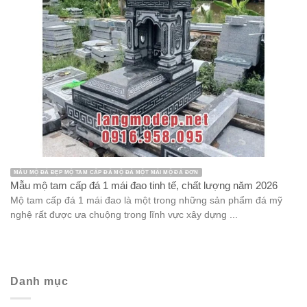
MẪU MỘ ĐÁ ĐẸP MỘ TAM CẤP ĐÁ MỘ ĐÁ MỘT MÁI MỘ ĐÁ ĐƠN
Mẫu mộ tam cấp đá 1 mái đao tinh tế, chất lượng năm 2026
Mộ tam cấp đá 1 mái đao là một trong những sản phẩm đá mỹ
nghệ rất được ưa chuộng trong lĩnh vực xây dựng ...
Danh mục