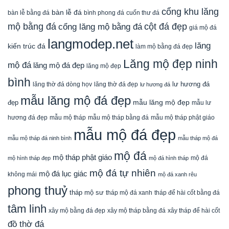
cổng khu lăng
bàn lễ đá
cuốn thư đá
bàn lễ bằng đá
bình phong đá
mộ bằng đá
cột đá đẹp
cổng lăng mộ bằng đá
giá mộ đá
langmodep.net
lăng
kiến trúc đá
làm mộ bằng đá đẹp
Lăng mộ đẹp ninh
mộ đá
lăng mộ đá đẹp
lăng mộ đẹp
bình
lăng thờ đá dòng họv
lư hương đá
lăng thờ đá đẹp
lư hương đá
mẫu lăng mộ đá đẹp
mẫu lăng mộ đẹp
đẹp
mẫu lư
mẫu mộ tháp bằng đá
mẫu mộ tháp phật giáo
hương đá đẹp
mẫu mộ tháp
mẫu mộ đá đẹp
mẫu mộ tháp đá ninh bình
mẫu tháp mộ đá
mộ đá
mộ tháp phật giáo
mộ đá
mộ hình tháp đẹp
mộ đá hình tháp
mộ đá tự nhiên
mộ đá lục giác
không mái
mộ đá xanh rêu
phong thuỷ
tháp mộ sư
tháp mộ đá xanh
tháp để hài cốt bằng đá
tâm linh
xây mộ bằng đá đẹp
xây tháp để hài cốt
xây mộ tháp bằng đá
đồ thờ đá