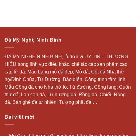
Đá Mỹ Nghệ Ninh Bình
ĐÁ MỸ NGHỆ NINH BÌNH, là đơn vị UY TÍN – THƯƠNG
HIỆU trong lĩnh vực điêu khắc, chế tác các sản phẩm cao
cấp từ đá: Mẫu
Lăng mộ đá
đẹp;
Mộ đá
; Cột đá Nhà thờ
họ/Đình Chùa, Từ Đường, Bảo điện, Công trình tâm linh;
Mẫu Cổng đá cho Nhà thờ tổ, Từ đường, Cổng làng; Cuốn
thư đá;
Lan can đá
, Lư hương đá, Rồng đá, Chiếu Rồng
đá, Bàn ghế đá tự nhiên; Tượng phật đá,….
Bài viết mới
Mộ đạo không mái đá xanh rêu bền vững, trang nghiêm,