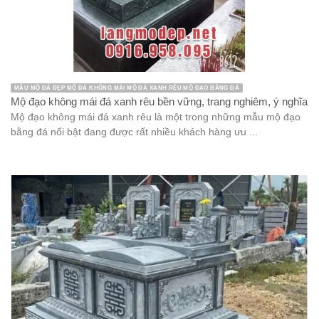
MẪU MỘ ĐÁ ĐẸP MỘ ĐÁ KHÔNG MÁI MỘ ĐÁ XANH RÊU MỘ ĐẠO BẰNG ĐÁ
Mộ đạo không mái đá xanh rêu bền vững, trang nghiêm, ý nghĩa
Mộ đạo không mái đá xanh rêu là một trong những mẫu mộ đạo
bằng đá nổi bật đang được rất nhiều khách hàng ưu ...