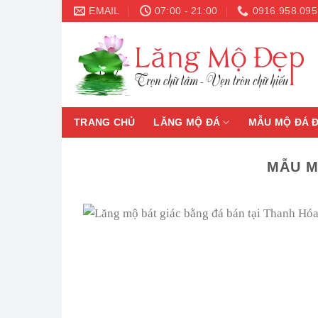
Skip
EMAIL
07:00 - 21:00
0916.958.095
to
content
TRANG CHỦ
LĂNG MỘ ĐÁ
MẪU MỘ ĐÁ 
MẪU M