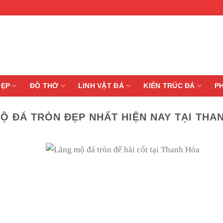
ĐẸP
ĐỒ THỜ
LINH VẬT ĐÁ
KIẾN TRÚC ĐÁ
P
Ộ ĐÁ TRÒN ĐẸP NHẤT HIỆN NAY TẠI THA