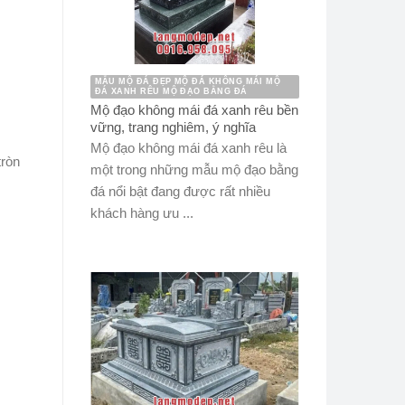
MẪU MỘ ĐÁ ĐẸP MỘ ĐÁ KHÔNG MÁI MỘ
ĐÁ XANH RÊU MỘ ĐẠO BẰNG ĐÁ
Mộ đạo không mái đá xanh rêu bền
vững, trang nghiêm, ý nghĩa
Mộ đạo không mái đá xanh rêu là
tròn
một trong những mẫu mộ đạo bằng
đá nổi bật đang được rất nhiều
khách hàng ưu ...