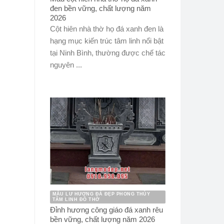
đen bền vững, chất lượng năm
2026
Cột hiên nhà thờ họ đá xanh đen là
hạng mục kiến trúc tâm linh nổi bật
tại Ninh Bình, thường được chế tác
nguyên ...
MẪU LƯ HƯƠNG ĐÁ ĐẸP PHONG THỦY
TÂM LINH ĐỒ THỜ
Đỉnh hương công giáo đá xanh rêu
bền vững, chất lượng năm 2026