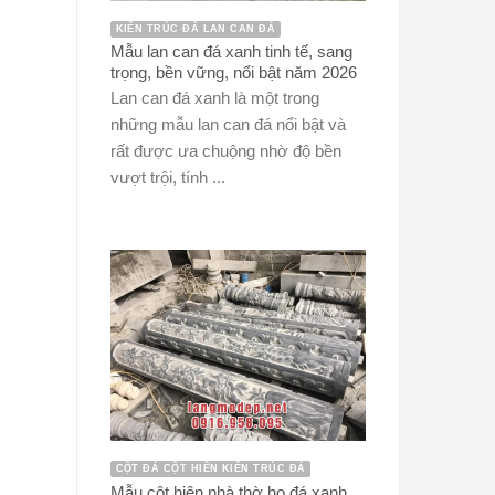
KIẾN TRÚC ĐÁ LAN CAN ĐÁ
Mẫu lan can đá xanh tinh tế, sang
trọng, bền vững, nổi bật năm 2026
Lan can đá xanh là một trong
những mẫu lan can đá nổi bật và
rất được ưa chuộng nhờ độ bền
vượt trội, tính ...
CỘT ĐÁ CỘT HIÊN KIẾN TRÚC ĐÁ
Mẫu cột hiên nhà thờ họ đá xanh