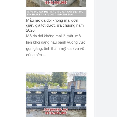
MẪU MỘ ĐÁ ĐẸP MẪU MỘ ĐÁ ĐÔI ĐẸP MỘ
ĐÁ HẬU BÀNH MỘ ĐÁ KHÔNG MÁI
Mẫu mộ đá đôi không mái đơn
giản, giá tốt được ưa chuộng năm
2026
Mộ đá đôi không mái là mẫu mộ
liền khối dạng hậu bành vuông vức,
gọn gàng, tính thẩm mỹ cao và vô
cùng bền ...