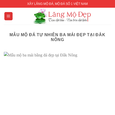
Skip
XÂY LĂNG MỘ ĐÁ, MỘ ĐÁ SỐ 1 VIỆT NAM
to
content
MẪU MỘ ĐÁ TỰ NHIÊN BA MÁI ĐẸP TẠI ĐẮK
NÔNG