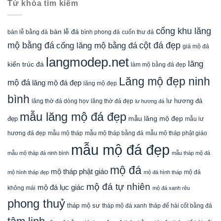
Từ khóa tìm kiếm
cổng khu lăng
bàn lễ đá
cuốn thư đá
bàn lễ bằng đá
bình phong đá
mộ bằng đá
cột đá đẹp
cổng lăng mộ bằng đá
giá mộ đá
langmodep.net
lăng
kiến trúc đá
làm mộ bằng đá đẹp
Lăng mộ đẹp ninh
mộ đá
lăng mộ đá đẹp
lăng mộ đẹp
bình
lăng thờ đá dòng họv
lư hương đá
lăng thờ đá đẹp
lư hương đá
mẫu lăng mộ đá đẹp
mẫu lăng mộ đẹp
đẹp
mẫu lư
mẫu mộ tháp bằng đá
mẫu mộ tháp phật giáo
hương đá đẹp
mẫu mộ tháp
mẫu mộ đá đẹp
mẫu mộ tháp đá ninh bình
mẫu tháp mộ đá
mộ đá
mộ tháp phật giáo
mộ đá
mộ hình tháp đẹp
mộ đá hình tháp
mộ đá tự nhiên
mộ đá lục giác
không mái
mộ đá xanh rêu
phong thuỷ
tháp mộ sư
tháp mộ đá xanh
tháp để hài cốt bằng đá