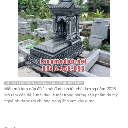
MẪU MỘ ĐÁ ĐẸP MỘ TAM CẤP ĐÁ MỘ ĐÁ MỘT MÁI MỘ ĐÁ ĐƠN
Mẫu mộ tam cấp đá 1 mái đao tinh tế, chất lượng năm 2026
Mộ tam cấp đá 1 mái đao là một trong những sản phẩm đá mỹ
nghệ rất được ưa chuộng trong lĩnh vực xây dựng ...