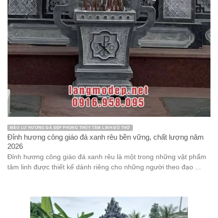
MẪU LƯ HƯƠNG ĐÁ ĐẸP PHONG THỦY TÂM LINH ĐỒ THỜ
Đỉnh hương công giáo đá xanh rêu bền vững, chất lượng năm
2026
Đỉnh hương công giáo đá xanh rêu là một trong những vật phẩm
tâm linh được thiết kế dành riêng cho những người theo đạo ...