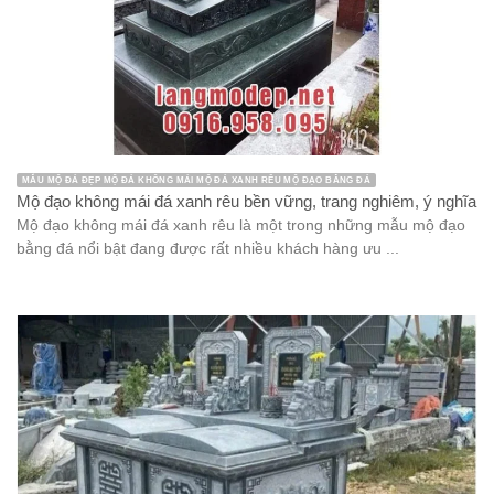
MẪU MỘ ĐÁ ĐẸP MỘ ĐÁ KHÔNG MÁI MỘ ĐÁ XANH RÊU MỘ ĐẠO BẰNG ĐÁ
Mộ đạo không mái đá xanh rêu bền vững, trang nghiêm, ý nghĩa
Mộ đạo không mái đá xanh rêu là một trong những mẫu mộ đạo
bằng đá nổi bật đang được rất nhiều khách hàng ưu ...