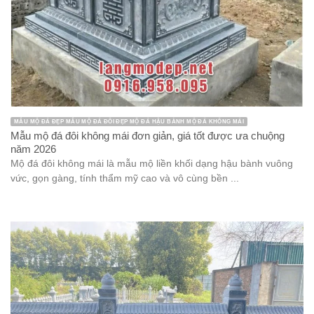
MẪU MỘ ĐÁ ĐẸP MẪU MỘ ĐÁ ĐÔI ĐẸP MỘ ĐÁ HẬU BÀNH MỘ ĐÁ KHÔNG MÁI
Mẫu mộ đá đôi không mái đơn giản, giá tốt được ưa chuộng
năm 2026
Mộ đá đôi không mái là mẫu mộ liền khối dạng hậu bành vuông
vức, gọn gàng, tính thẩm mỹ cao và vô cùng bền ...