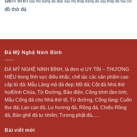
tâm linh
xây mộ bằng đá đẹp
xây tháp để hài cốt
xây mộ tháp bằng đá
đồ thờ đá
Đá Mỹ Nghệ Ninh Bình
ĐÁ MỸ NGHỆ NINH BÌNH, là đơn vị UY TÍN – THƯƠNG
HIỆU trong lĩnh vực điêu khắc, chế tác các sản phẩm cao
cấp từ đá: Mẫu
Lăng mộ đá
đẹp;
Mộ đá
; Cột đá Nhà thờ
họ/Đình Chùa, Từ Đường, Bảo điện, Công trình tâm linh;
Mẫu Cổng đá cho Nhà thờ tổ, Từ đường, Cổng làng; Cuốn
thư đá;
Lan can đá
, Lư hương đá, Rồng đá, Chiếu Rồng
đá, Bàn ghế đá tự nhiên; Tượng phật đá,….
Bài viết mới