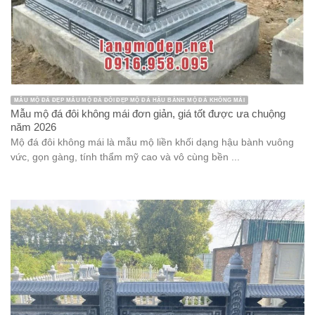
MẪU MỘ ĐÁ ĐẸP MẪU MỘ ĐÁ ĐÔI ĐẸP MỘ ĐÁ HẬU BÀNH MỘ ĐÁ KHÔNG MÁI
Mẫu mộ đá đôi không mái đơn giản, giá tốt được ưa chuộng
năm 2026
Mộ đá đôi không mái là mẫu mộ liền khối dạng hậu bành vuông
vức, gọn gàng, tính thẩm mỹ cao và vô cùng bền ...