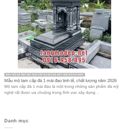
MẪU MỘ ĐÁ ĐẸP MỘ TAM CẤP ĐÁ MỘ ĐÁ MỘT MÁI MỘ ĐÁ ĐƠN
Mẫu mộ tam cấp đá 1 mái đao tinh tế, chất lượng năm 2026
Mộ tam cấp đá 1 mái đao là một trong những sản phẩm đá mỹ
nghệ rất được ưa chuộng trong lĩnh vực xây dựng ...
Danh mục