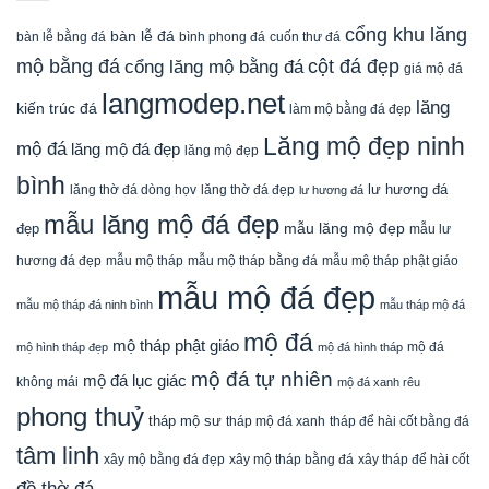
cổng khu lăng
bàn lễ đá
cuốn thư đá
bàn lễ bằng đá
bình phong đá
mộ bằng đá
cột đá đẹp
cổng lăng mộ bằng đá
giá mộ đá
langmodep.net
lăng
kiến trúc đá
làm mộ bằng đá đẹp
Lăng mộ đẹp ninh
mộ đá
lăng mộ đá đẹp
lăng mộ đẹp
bình
lăng thờ đá dòng họv
lư hương đá
lăng thờ đá đẹp
lư hương đá
mẫu lăng mộ đá đẹp
mẫu lăng mộ đẹp
đẹp
mẫu lư
mẫu mộ tháp bằng đá
mẫu mộ tháp phật giáo
hương đá đẹp
mẫu mộ tháp
mẫu mộ đá đẹp
mẫu mộ tháp đá ninh bình
mẫu tháp mộ đá
mộ đá
mộ tháp phật giáo
mộ đá
mộ hình tháp đẹp
mộ đá hình tháp
mộ đá tự nhiên
mộ đá lục giác
không mái
mộ đá xanh rêu
phong thuỷ
tháp mộ sư
tháp mộ đá xanh
tháp để hài cốt bằng đá
tâm linh
xây mộ bằng đá đẹp
xây tháp để hài cốt
xây mộ tháp bằng đá
đồ thờ đá