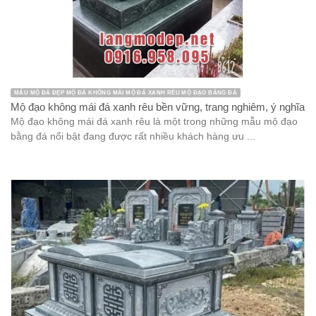
MẪU MỘ ĐÁ ĐẸP MỘ ĐÁ KHÔNG MÁI MỘ ĐÁ XANH RÊU MỘ ĐẠO BẰNG ĐÁ
Mộ đạo không mái đá xanh rêu bền vững, trang nghiêm, ý nghĩa
Mộ đạo không mái đá xanh rêu là một trong những mẫu mộ đạo
bằng đá nổi bật đang được rất nhiều khách hàng ưu ...