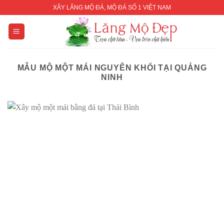
Skip
XÂY LĂNG MỘ ĐÁ, MỘ ĐÁ SỐ 1 VIỆT NAM
to
content
MẪU MỘ MỘT MÁI NGUYÊN KHỐI TẠI QUẢNG
NINH