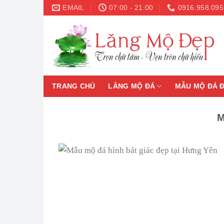
Skip
EMAIL
07:00 - 21:00
0916.958.095
to
content
TRANG CHỦ
LĂNG MỘ ĐÁ
MẪU MỘ ĐÁ 
M