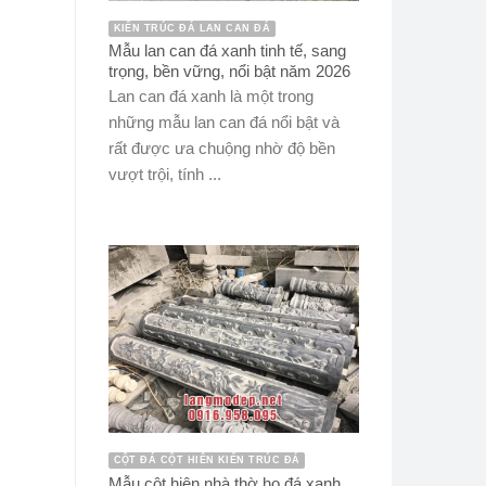
KIẾN TRÚC ĐÁ LAN CAN ĐÁ
Mẫu lan can đá xanh tinh tế, sang
trọng, bền vững, nổi bật năm 2026
Lan can đá xanh là một trong
những mẫu lan can đá nổi bật và
rất được ưa chuộng nhờ độ bền
vượt trội, tính ...
CỘT ĐÁ CỘT HIÊN KIẾN TRÚC ĐÁ
Mẫu cột hiên nhà thờ họ đá xanh