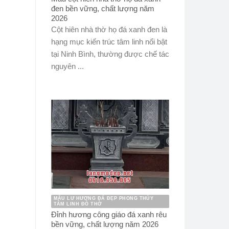
đen bền vững, chất lượng năm
2026
Cột hiên nhà thờ họ đá xanh đen là
hạng mục kiến trúc tâm linh nổi bật
tại Ninh Bình, thường được chế tác
nguyên ...
MẪU LƯ HƯƠNG ĐÁ ĐẸP PHONG THỦY
TÂM LINH ĐỒ THỜ
Đỉnh hương công giáo đá xanh rêu
bền vững, chất lượng năm 2026