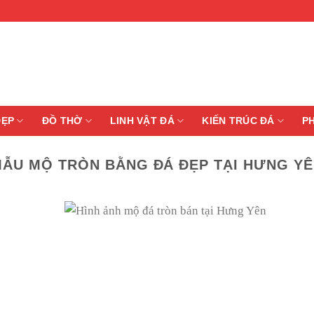
ĐẸP
ĐỒ THỜ
LINH VẬT ĐÁ
KIẾN TRÚC ĐÁ
P
ẪU MỘ TRÒN BẰNG ĐÁ ĐẸP TẠI HƯNG Y