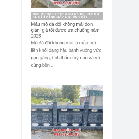
MẪU MỘ ĐÁ ĐẸP MẪU MỘ ĐÁ ĐÔI ĐẸP MỘ
ĐÁ HẬU BÀNH MỘ ĐÁ KHÔNG MÁI
Mẫu mộ đá đôi không mái đơn
giản, giá tốt được ưa chuộng năm
2026
Mộ đá đôi không mái là mẫu mộ
liền khối dạng hậu bành vuông vức,
gọn gàng, tính thẩm mỹ cao và vô
cùng bền ...