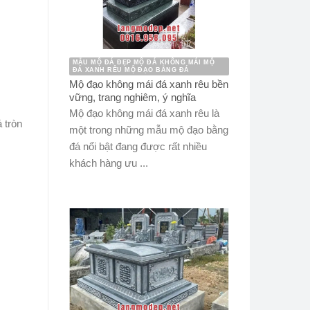
MẪU MỘ ĐÁ ĐẸP MỘ ĐÁ KHÔNG MÁI MỘ
ĐÁ XANH RÊU MỘ ĐẠO BẰNG ĐÁ
Mộ đạo không mái đá xanh rêu bền
vững, trang nghiêm, ý nghĩa
Mộ đạo không mái đá xanh rêu là
 tròn
một trong những mẫu mộ đạo bằng
đá nổi bật đang được rất nhiều
khách hàng ưu ...