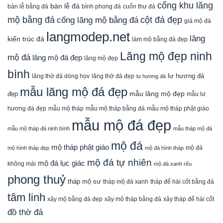
cổng khu lăng
bàn lễ đá
cuốn thư đá
bàn lễ bằng đá
bình phong đá
mộ bằng đá
cột đá đẹp
cổng lăng mộ bằng đá
giá mộ đá
langmodep.net
lăng
kiến trúc đá
làm mộ bằng đá đẹp
Lăng mộ đẹp ninh
mộ đá
lăng mộ đá đẹp
lăng mộ đẹp
bình
lăng thờ đá dòng họv
lư hương đá
lăng thờ đá đẹp
lư hương đá
mẫu lăng mộ đá đẹp
mẫu lăng mộ đẹp
đẹp
mẫu lư
mẫu mộ tháp bằng đá
mẫu mộ tháp phật giáo
hương đá đẹp
mẫu mộ tháp
mẫu mộ đá đẹp
mẫu mộ tháp đá ninh bình
mẫu tháp mộ đá
mộ đá
mộ tháp phật giáo
mộ đá
mộ hình tháp đẹp
mộ đá hình tháp
mộ đá tự nhiên
mộ đá lục giác
không mái
mộ đá xanh rêu
phong thuỷ
tháp mộ sư
tháp mộ đá xanh
tháp để hài cốt bằng đá
tâm linh
xây mộ bằng đá đẹp
xây tháp để hài cốt
xây mộ tháp bằng đá
đồ thờ đá