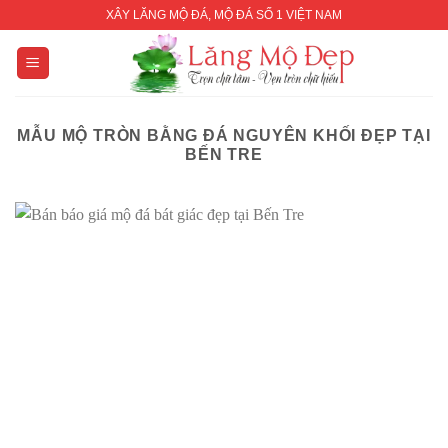
Skip
XÂY LĂNG MỘ ĐÁ, MỘ ĐÁ SỐ 1 VIỆT NAM
to
content
MẪU MỘ TRÒN BẰNG ĐÁ NGUYÊN KHỐI ĐẸP TẠI
BẾN TRE