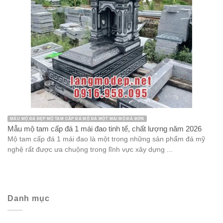
MẪU MỘ ĐÁ ĐẸP MỘ TAM CẤP ĐÁ MỘ ĐÁ MỘT MÁI MỘ ĐÁ ĐƠN
Mẫu mộ tam cấp đá 1 mái đao tinh tế, chất lượng năm 2026
Mộ tam cấp đá 1 mái đao là một trong những sản phẩm đá mỹ
nghệ rất được ưa chuộng trong lĩnh vực xây dựng ...
Danh mục