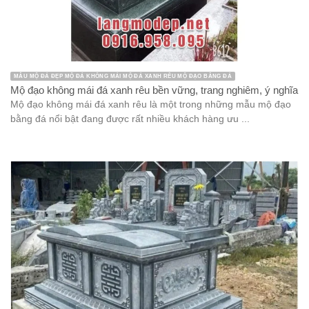
MẪU MỘ ĐÁ ĐẸP MỘ ĐÁ KHÔNG MÁI MỘ ĐÁ XANH RÊU MỘ ĐẠO BẰNG ĐÁ
Mộ đạo không mái đá xanh rêu bền vững, trang nghiêm, ý nghĩa
Mộ đạo không mái đá xanh rêu là một trong những mẫu mộ đạo
bằng đá nổi bật đang được rất nhiều khách hàng ưu ...