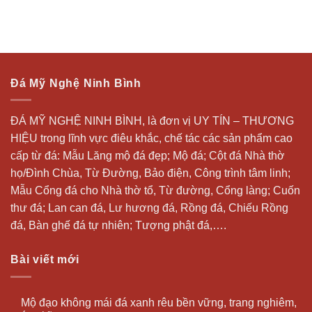
Đá Mỹ Nghệ Ninh Bình
ĐÁ MỸ NGHỆ NINH BÌNH, là đơn vị UY TÍN – THƯƠNG
HIỆU trong lĩnh vực điêu khắc, chế tác các sản phẩm cao
cấp từ đá: Mẫu
Lăng mộ đá
đẹp;
Mộ đá
; Cột đá Nhà thờ
họ/Đình Chùa, Từ Đường, Bảo điện, Công trình tâm linh;
Mẫu Cổng đá cho Nhà thờ tổ, Từ đường, Cổng làng; Cuốn
thư đá;
Lan can đá
, Lư hương đá, Rồng đá, Chiếu Rồng
đá, Bàn ghế đá tự nhiên; Tượng phật đá,….
Bài viết mới
Mộ đạo không mái đá xanh rêu bền vững, trang nghiêm,