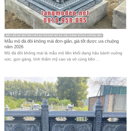
MẪU MỘ ĐÁ ĐẸP MẪU MỘ ĐÁ ĐÔI ĐẸP MỘ ĐÁ HẬU BÀNH MỘ ĐÁ KHÔNG MÁI
Mẫu mộ đá đôi không mái đơn giản, giá tốt được ưa chuộng
năm 2026
Mộ đá đôi không mái là mẫu mộ liền khối dạng hậu bành vuông
vức, gọn gàng, tính thẩm mỹ cao và vô cùng bền ...