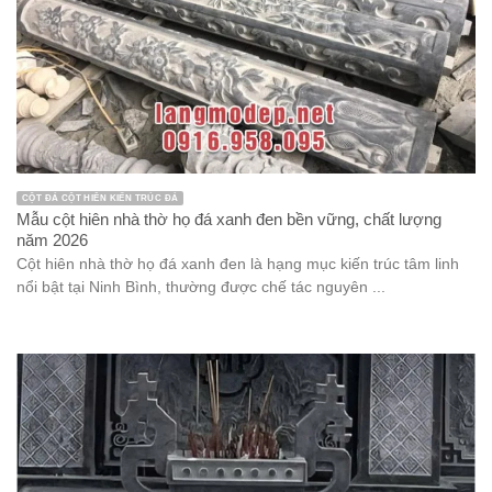
CỘT ĐÁ CỘT HIÊN KIẾN TRÚC ĐÁ
Mẫu cột hiên nhà thờ họ đá xanh đen bền vững, chất lượng
năm 2026
Cột hiên nhà thờ họ đá xanh đen là hạng mục kiến trúc tâm linh
nổi bật tại Ninh Bình, thường được chế tác nguyên ...