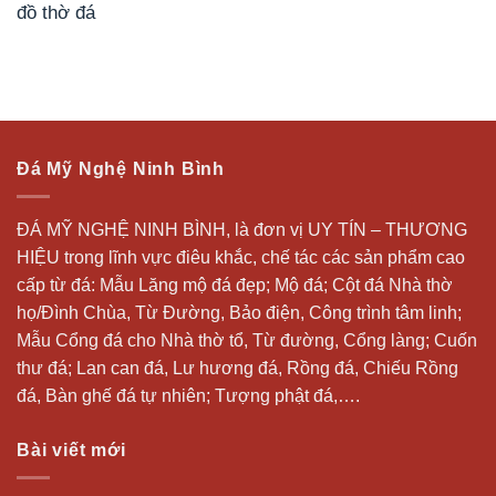
đồ thờ đá
Đá Mỹ Nghệ Ninh Bình
ĐÁ MỸ NGHỆ NINH BÌNH, là đơn vị UY TÍN – THƯƠNG
HIỆU trong lĩnh vực điêu khắc, chế tác các sản phẩm cao
cấp từ đá: Mẫu
Lăng mộ đá
đẹp;
Mộ đá
; Cột đá Nhà thờ
họ/Đình Chùa, Từ Đường, Bảo điện, Công trình tâm linh;
Mẫu Cổng đá cho Nhà thờ tổ, Từ đường, Cổng làng; Cuốn
thư đá;
Lan can đá
, Lư hương đá, Rồng đá, Chiếu Rồng
đá, Bàn ghế đá tự nhiên; Tượng phật đá,….
Bài viết mới