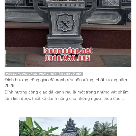
MẪU LƯ HƯƠNG ĐÁ ĐẸP PHONG THỦY TÂM LINH ĐỒ THỜ
Đỉnh hương công giáo đá xanh rêu bền vững, chất lượng năm
2026
Đỉnh hương công giáo đá xanh rêu là một trong những vật phẩm
tâm linh được thiết kế dành riêng cho những người theo đạo ...