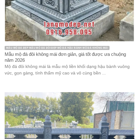
MẪU MỘ ĐÁ ĐẸP MẪU MỘ ĐÁ ĐÔI ĐẸP MỘ ĐÁ HẬU BÀNH MỘ ĐÁ KHÔNG MÁI
Mẫu mộ đá đôi không mái đơn giản, giá tốt được ưa chuộng
năm 2026
Mộ đá đôi không mái là mẫu mộ liền khối dạng hậu bành vuông
vức, gọn gàng, tính thẩm mỹ cao và vô cùng bền ...