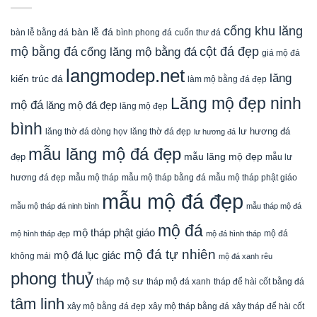
cổng khu lăng
bàn lễ đá
cuốn thư đá
bàn lễ bằng đá
bình phong đá
mộ bằng đá
cột đá đẹp
cổng lăng mộ bằng đá
giá mộ đá
langmodep.net
lăng
kiến trúc đá
làm mộ bằng đá đẹp
Lăng mộ đẹp ninh
mộ đá
lăng mộ đá đẹp
lăng mộ đẹp
bình
lăng thờ đá dòng họv
lư hương đá
lăng thờ đá đẹp
lư hương đá
mẫu lăng mộ đá đẹp
mẫu lăng mộ đẹp
đẹp
mẫu lư
mẫu mộ tháp bằng đá
mẫu mộ tháp phật giáo
hương đá đẹp
mẫu mộ tháp
mẫu mộ đá đẹp
mẫu mộ tháp đá ninh bình
mẫu tháp mộ đá
mộ đá
mộ tháp phật giáo
mộ đá
mộ hình tháp đẹp
mộ đá hình tháp
mộ đá tự nhiên
mộ đá lục giác
không mái
mộ đá xanh rêu
phong thuỷ
tháp mộ sư
tháp mộ đá xanh
tháp để hài cốt bằng đá
tâm linh
xây mộ bằng đá đẹp
xây tháp để hài cốt
xây mộ tháp bằng đá