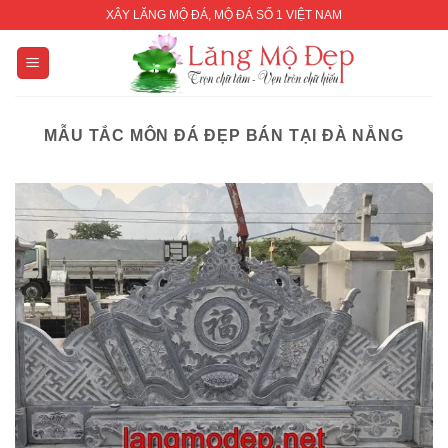
Skip
XÂY LĂNG MỘ ĐÁ, MỘ ĐÁ SỐ 1 VIỆT NAM
to
content
MẪU TẮC MÔN ĐÁ ĐẸP BÁN TẠI ĐÀ NẴNG