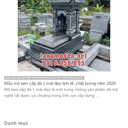
MẪU MỘ ĐÁ ĐẸP MỘ TAM CẤP ĐÁ MỘ ĐÁ MỘT MÁI MỘ ĐÁ ĐƠN
Mẫu mộ tam cấp đá 1 mái đao tinh tế, chất lượng năm 2026
Mộ tam cấp đá 1 mái đao là một trong những sản phẩm đá mỹ
nghệ rất được ưa chuộng trong lĩnh vực xây dựng ...
Danh mục