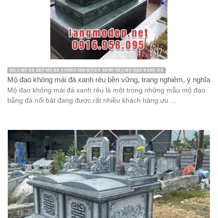
MẪU MỘ ĐÁ ĐẸP MỘ ĐÁ KHÔNG MÁI MỘ ĐÁ XANH RÊU MỘ ĐẠO BẰNG ĐÁ
Mộ đạo không mái đá xanh rêu bền vững, trang nghiêm, ý nghĩa
Mộ đạo không mái đá xanh rêu là một trong những mẫu mộ đạo
bằng đá nổi bật đang được rất nhiều khách hàng ưu ...