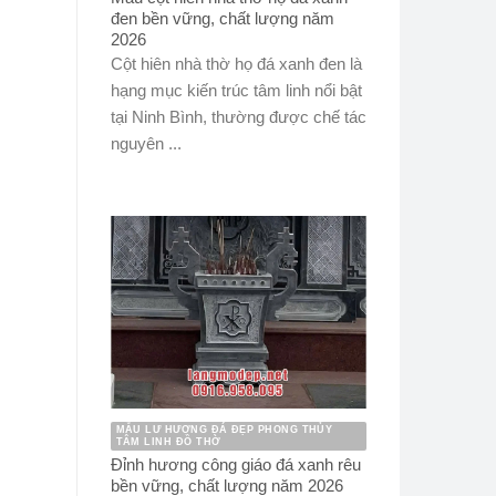
đen bền vững, chất lượng năm
2026
Cột hiên nhà thờ họ đá xanh đen là
hạng mục kiến trúc tâm linh nổi bật
tại Ninh Bình, thường được chế tác
nguyên ...
MẪU LƯ HƯƠNG ĐÁ ĐẸP PHONG THỦY
TÂM LINH ĐỒ THỜ
Đỉnh hương công giáo đá xanh rêu
bền vững, chất lượng năm 2026