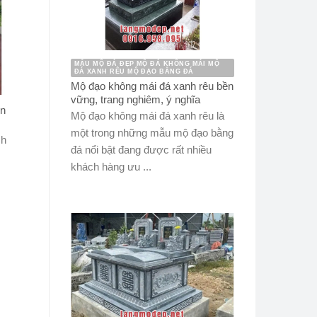
MẪU MỘ ĐÁ ĐẸP MỘ ĐÁ KHÔNG MÁI MỘ
ĐÁ XANH RÊU MỘ ĐẠO BẰNG ĐÁ
Mộ đạo không mái đá xanh rêu bền
vững, trang nghiêm, ý nghĩa
ền
Mộ đạo không mái đá xanh rêu là
một trong những mẫu mộ đạo bằng
ch
đá nổi bật đang được rất nhiều
khách hàng ưu ...