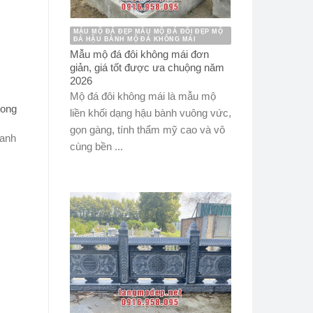
MẪU MỘ ĐÁ ĐẸP MẪU MỘ ĐÁ ĐÔI ĐẸP MỘ
ĐÁ HẬU BÀNH MỘ ĐÁ KHÔNG MÁI
Mẫu mộ đá đôi không mái đơn
giản, giá tốt được ưa chuộng năm
2026
Mộ đá đôi không mái là mẫu mộ
hong
liền khối dạng hậu bành vuông vức,
gọn gàng, tính thẩm mỹ cao và vô
xanh
cùng bền ...