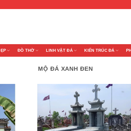
ĐẸP
ĐỒ THỜ
LINH VẬT ĐÁ
KIẾN TRÚC ĐÁ
P
MỘ ĐÁ XANH ĐEN