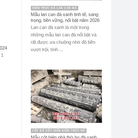
KIẾN TRÚC ĐÁ LAN CAN ĐÁ
Mẫu lan can đá xanh tinh tế, sang
trọng, bền vững, nổi bật năm 2026
Lan can đá xanh là một trong
những mẫu lan can đá nổi bật và
rất được ưa chuộng nhờ độ bền
2024
vượt trội, tính ...
 1
CỘT ĐÁ CỘT HIÊN KIẾN TRÚC ĐÁ
Mẫu cột hiên nhà thờ họ đá xanh