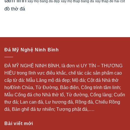
tâm linh
xây mộ bằng đá đẹp
xây tháp để hài cốt
xây mộ tháp bằng đá
đồ thờ đá
Đá Mỹ Nghệ Ninh Bình
ĐÁ MỸ NGHỆ NINH BÌNH, là đơn vị UY TÍN – THƯƠNG
HIỆU trong lĩnh vực điêu khắc, chế tác các sản phẩm cao
cấp từ đá: Mẫu
Lăng mộ đá
đẹp;
Mộ đá
; Cột đá Nhà thờ
họ/Đình Chùa, Từ Đường, Bảo điện, Công trình tâm linh;
Mẫu Cổng đá cho Nhà thờ tổ, Từ đường, Cổng làng; Cuốn
thư đá;
Lan can đá
, Lư hương đá, Rồng đá, Chiếu Rồng
đá, Bàn ghế đá tự nhiên; Tượng phật đá,….
Bài viết mới