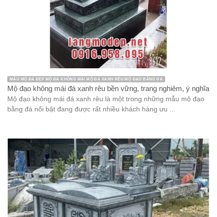
MẪU MỘ ĐÁ ĐẸP MỘ ĐÁ KHÔNG MÁI MỘ ĐÁ XANH RÊU MỘ ĐẠO BẰNG ĐÁ
Mộ đạo không mái đá xanh rêu bền vững, trang nghiêm, ý nghĩa
Mộ đạo không mái đá xanh rêu là một trong những mẫu mộ đạo
bằng đá nổi bật đang được rất nhiều khách hàng ưu ...