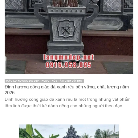
MẪU LƯ HƯƠNG ĐÁ ĐẸP PHONG THỦY TÂM LINH ĐỒ THỜ
Đỉnh hương công giáo đá xanh rêu bền vững, chất lượng năm
2026
Đỉnh hương công giáo đá xanh rêu là một trong những vật phẩm
tâm linh được thiết kế dành riêng cho những người theo đạo ...