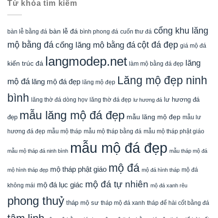
Từ khóa tìm kiếm
cổng khu lăng
bàn lễ đá
cuốn thư đá
bàn lễ bằng đá
bình phong đá
mộ bằng đá
cột đá đẹp
cổng lăng mộ bằng đá
giá mộ đá
langmodep.net
lăng
kiến trúc đá
làm mộ bằng đá đẹp
Lăng mộ đẹp ninh
mộ đá
lăng mộ đá đẹp
lăng mộ đẹp
bình
lăng thờ đá dòng họv
lư hương đá
lăng thờ đá đẹp
lư hương đá
mẫu lăng mộ đá đẹp
mẫu lăng mộ đẹp
đẹp
mẫu lư
mẫu mộ tháp bằng đá
mẫu mộ tháp phật giáo
hương đá đẹp
mẫu mộ tháp
mẫu mộ đá đẹp
mẫu mộ tháp đá ninh bình
mẫu tháp mộ đá
mộ đá
mộ tháp phật giáo
mộ đá
mộ hình tháp đẹp
mộ đá hình tháp
mộ đá tự nhiên
mộ đá lục giác
không mái
mộ đá xanh rêu
phong thuỷ
tháp mộ sư
tháp mộ đá xanh
tháp để hài cốt bằng đá