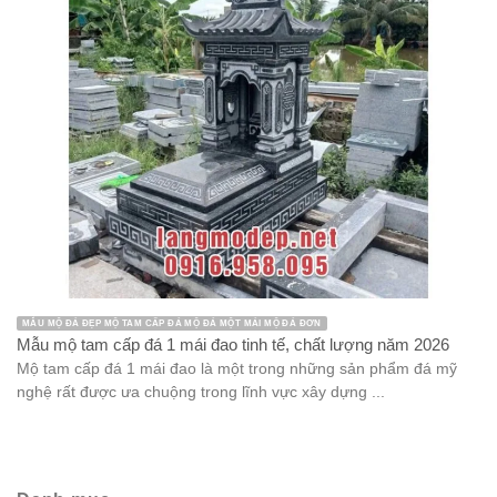
MẪU MỘ ĐÁ ĐẸP MỘ TAM CẤP ĐÁ MỘ ĐÁ MỘT MÁI MỘ ĐÁ ĐƠN
Mẫu mộ tam cấp đá 1 mái đao tinh tế, chất lượng năm 2026
Mộ tam cấp đá 1 mái đao là một trong những sản phẩm đá mỹ
nghệ rất được ưa chuộng trong lĩnh vực xây dựng ...