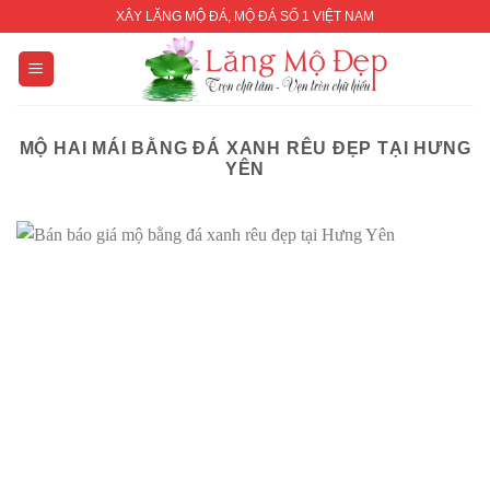
Skip
XÂY LĂNG MỘ ĐÁ, MỘ ĐÁ SỐ 1 VIỆT NAM
to
content
MỘ HAI MÁI BẰNG ĐÁ XANH RÊU ĐẸP TẠI HƯNG
YÊN