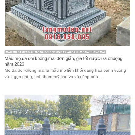
MẪU MỘ ĐÁ ĐẸP MẪU MỘ ĐÁ ĐÔI ĐẸP MỘ ĐÁ HẬU BÀNH MỘ ĐÁ KHÔNG MÁI
Mẫu mộ đá đôi không mái đơn giản, giá tốt được ưa chuộng
năm 2026
Mộ đá đôi không mái là mẫu mộ liền khối dạng hậu bành vuông
vức, gọn gàng, tính thẩm mỹ cao và vô cùng bền ...