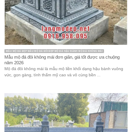
MẪU MỘ ĐÁ ĐẸP MẪU MỘ ĐÁ ĐÔI ĐẸP MỘ ĐÁ HẬU BÀNH MỘ ĐÁ KHÔNG MÁI
Mẫu mộ đá đôi không mái đơn giản, giá tốt được ưa chuộng
năm 2026
Mộ đá đôi không mái là mẫu mộ liền khối dạng hậu bành vuông
vức, gọn gàng, tính thẩm mỹ cao và vô cùng bền ...