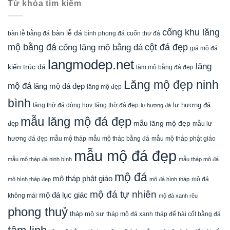
Từ khóa tìm kiếm
cổng khu lăng
bàn lễ đá
cuốn thư đá
bàn lễ bằng đá
bình phong đá
mộ bằng đá
cột đá đẹp
cổng lăng mộ bằng đá
giá mộ đá
langmodep.net
lăng
kiến trúc đá
làm mộ bằng đá đẹp
Lăng mộ đẹp ninh
mộ đá
lăng mộ đá đẹp
lăng mộ đẹp
bình
lăng thờ đá dòng họv
lư hương đá
lăng thờ đá đẹp
lư hương đá
mẫu lăng mộ đá đẹp
mẫu lăng mộ đẹp
đẹp
mẫu lư
mẫu mộ tháp bằng đá
mẫu mộ tháp phật giáo
hương đá đẹp
mẫu mộ tháp
mẫu mộ đá đẹp
mẫu mộ tháp đá ninh bình
mẫu tháp mộ đá
mộ đá
mộ tháp phật giáo
mộ đá
mộ hình tháp đẹp
mộ đá hình tháp
mộ đá tự nhiên
mộ đá lục giác
không mái
mộ đá xanh rêu
phong thuỷ
tháp mộ sư
tháp mộ đá xanh
tháp để hài cốt bằng đá