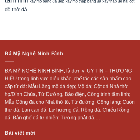
tâm linh
xây mộ bằng đá đẹp
xây tháp để hài cốt
xây mộ tháp bằng đá
đồ thờ đá
Đá Mỹ Nghệ Ninh Bình
ĐÁ MỸ NGHỆ NINH BÌNH, là đơn vị UY TÍN – THƯƠNG
HIỆU trong lĩnh vực điêu khắc, chế tác các sản phẩm cao
cấp từ đá: Mẫu
Lăng mộ đá
đẹp;
Mộ đá
; Cột đá Nhà thờ
họ/Đình Chùa, Từ Đường, Bảo điện, Công trình tâm linh;
Mẫu Cổng đá cho Nhà thờ tổ, Từ đường, Cổng làng; Cuốn
thư đá;
Lan can đá
, Lư hương đá, Rồng đá, Chiếu Rồng
đá, Bàn ghế đá tự nhiên; Tượng phật đá,….
Bài viết mới