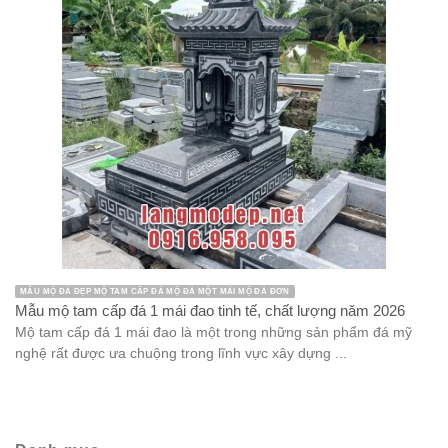
MẪU MỘ ĐÁ ĐẸP MỘ TAM CẤP ĐÁ MỘ ĐÁ MỘT MÁI MỘ ĐÁ ĐƠN
Mẫu mộ tam cấp đá 1 mái đao tinh tế, chất lượng năm 2026
Mộ tam cấp đá 1 mái đao là một trong những sản phẩm đá mỹ
nghệ rất được ưa chuộng trong lĩnh vực xây dựng ...