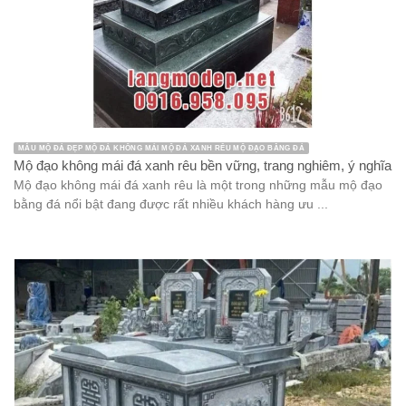
MẪU MỘ ĐÁ ĐẸP MỘ ĐÁ KHÔNG MÁI MỘ ĐÁ XANH RÊU MỘ ĐẠO BẰNG ĐÁ
Mộ đạo không mái đá xanh rêu bền vững, trang nghiêm, ý nghĩa
Mộ đạo không mái đá xanh rêu là một trong những mẫu mộ đạo
bằng đá nổi bật đang được rất nhiều khách hàng ưu ...