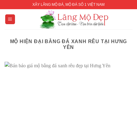
Skip
XÂY LĂNG MỘ ĐÁ, MỘ ĐÁ SỐ 1 VIỆT NAM
to
content
MỘ HIỆN ĐẠI BẰNG ĐÁ XANH RÊU TẠI HƯNG
YÊN