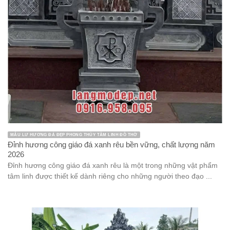
MẪU LƯ HƯƠNG ĐÁ ĐẸP PHONG THỦY TÂM LINH ĐỒ THỜ
Đỉnh hương công giáo đá xanh rêu bền vững, chất lượng năm
2026
Đỉnh hương công giáo đá xanh rêu là một trong những vật phẩm
tâm linh được thiết kế dành riêng cho những người theo đạo ...