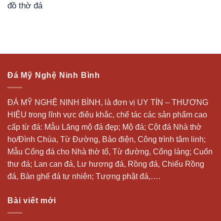
đồ thờ đá
Đá Mỹ Nghệ Ninh Bình
ĐÁ MỸ NGHỆ NINH BÌNH, là đơn vị UY TÍN – THƯƠNG
HIỆU trong lĩnh vực điêu khắc, chế tác các sản phẩm cao
cấp từ đá: Mẫu
Lăng mộ đá
đẹp;
Mộ đá
; Cột đá Nhà thờ
họ/Đình Chùa, Từ Đường, Bảo điện, Công trình tâm linh;
Mẫu Cổng đá cho Nhà thờ tổ, Từ đường, Cổng làng; Cuốn
thư đá;
Lan can đá
, Lư hương đá, Rồng đá, Chiếu Rồng
đá, Bàn ghế đá tự nhiên; Tượng phật đá,….
Bài viết mới