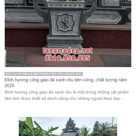
MẪU LƯ HƯƠNG ĐÁ ĐẸP PHONG THỦY TÂM LINH ĐỒ THỜ
Đỉnh hương công giáo đá xanh rêu bền vững, chất lượng năm
2026
Đỉnh hương công giáo đá xanh rêu là một trong những vật phẩm
tâm linh được thiết kế dành riêng cho những người theo đạo ...