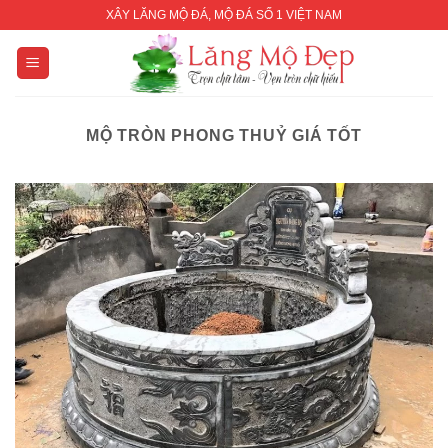
Skip
XÂY LĂNG MỘ ĐÁ, MỘ ĐÁ SỐ 1 VIỆT NAM
to
content
MỘ TRÒN PHONG THUỶ GIÁ TỐT