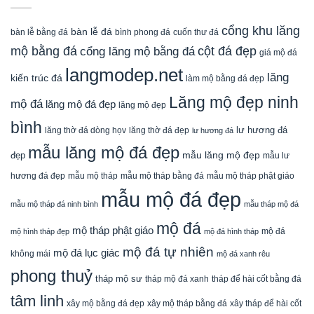
cổng khu lăng
bàn lễ đá
cuốn thư đá
bàn lễ bằng đá
bình phong đá
mộ bằng đá
cột đá đẹp
cổng lăng mộ bằng đá
giá mộ đá
langmodep.net
lăng
kiến trúc đá
làm mộ bằng đá đẹp
Lăng mộ đẹp ninh
mộ đá
lăng mộ đá đẹp
lăng mộ đẹp
bình
lăng thờ đá dòng họv
lư hương đá
lăng thờ đá đẹp
lư hương đá
mẫu lăng mộ đá đẹp
mẫu lăng mộ đẹp
đẹp
mẫu lư
mẫu mộ tháp bằng đá
mẫu mộ tháp phật giáo
hương đá đẹp
mẫu mộ tháp
mẫu mộ đá đẹp
mẫu mộ tháp đá ninh bình
mẫu tháp mộ đá
mộ đá
mộ tháp phật giáo
mộ đá
mộ hình tháp đẹp
mộ đá hình tháp
mộ đá tự nhiên
mộ đá lục giác
không mái
mộ đá xanh rêu
phong thuỷ
tháp mộ sư
tháp mộ đá xanh
tháp để hài cốt bằng đá
tâm linh
xây mộ bằng đá đẹp
xây tháp để hài cốt
xây mộ tháp bằng đá