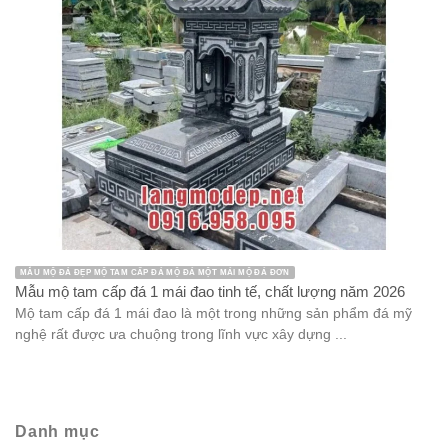
MẪU MỘ ĐÁ ĐẸP MỘ TAM CẤP ĐÁ MỘ ĐÁ MỘT MÁI MỘ ĐÁ ĐƠN
Mẫu mộ tam cấp đá 1 mái đao tinh tế, chất lượng năm 2026
Mộ tam cấp đá 1 mái đao là một trong những sản phẩm đá mỹ
nghệ rất được ưa chuộng trong lĩnh vực xây dựng ...
Danh mục