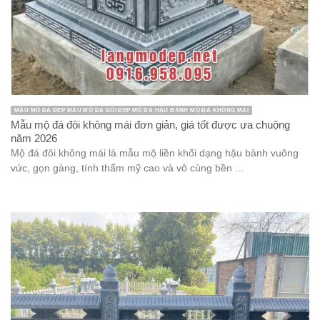
MẪU MỘ ĐÁ ĐẸP MẪU MỘ ĐÁ ĐÔI ĐẸP MỘ ĐÁ HẬU BÀNH MỘ ĐÁ KHÔNG MÁI
Mẫu mộ đá đôi không mái đơn giản, giá tốt được ưa chuộng
năm 2026
Mộ đá đôi không mái là mẫu mộ liền khối dạng hậu bành vuông
vức, gọn gàng, tính thẩm mỹ cao và vô cùng bền ...