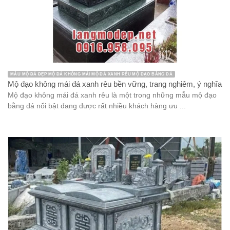
MẪU MỘ ĐÁ ĐẸP MỘ ĐÁ KHÔNG MÁI MỘ ĐÁ XANH RÊU MỘ ĐẠO BẰNG ĐÁ
Mộ đạo không mái đá xanh rêu bền vững, trang nghiêm, ý nghĩa
Mộ đạo không mái đá xanh rêu là một trong những mẫu mộ đạo
bằng đá nổi bật đang được rất nhiều khách hàng ưu ...