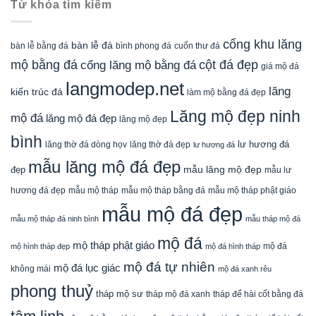
Từ khóa tìm kiếm
cổng khu lăng
bàn lễ đá
cuốn thư đá
bàn lễ bằng đá
bình phong đá
mộ bằng đá
cột đá đẹp
cổng lăng mộ bằng đá
giá mộ đá
langmodep.net
lăng
kiến trúc đá
làm mộ bằng đá đẹp
Lăng mộ đẹp ninh
mộ đá
lăng mộ đá đẹp
lăng mộ đẹp
bình
lăng thờ đá dòng họv
lư hương đá
lăng thờ đá đẹp
lư hương đá
mẫu lăng mộ đá đẹp
mẫu lăng mộ đẹp
đẹp
mẫu lư
mẫu mộ tháp bằng đá
mẫu mộ tháp phật giáo
hương đá đẹp
mẫu mộ tháp
mẫu mộ đá đẹp
mẫu mộ tháp đá ninh bình
mẫu tháp mộ đá
mộ đá
mộ tháp phật giáo
mộ đá
mộ hình tháp đẹp
mộ đá hình tháp
mộ đá tự nhiên
mộ đá lục giác
không mái
mộ đá xanh rêu
phong thuỷ
tháp mộ sư
tháp mộ đá xanh
tháp để hài cốt bằng đá