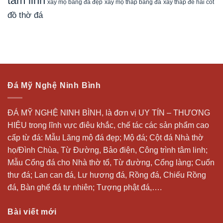
tâm linh
xây mộ bằng đá đẹp
xây tháp để hài cốt
xây mộ tháp bằng đá
đồ thờ đá
Đá Mỹ Nghệ Ninh Bình
ĐÁ MỸ NGHỆ NINH BÌNH, là đơn vị UY TÍN – THƯƠNG
HIỆU trong lĩnh vực điêu khắc, chế tác các sản phẩm cao
cấp từ đá: Mẫu
Lăng mộ đá
đẹp;
Mộ đá
; Cột đá Nhà thờ
họ/Đình Chùa, Từ Đường, Bảo điện, Công trình tâm linh;
Mẫu Cổng đá cho Nhà thờ tổ, Từ đường, Cổng làng; Cuốn
thư đá;
Lan can đá
, Lư hương đá, Rồng đá, Chiếu Rồng
đá, Bàn ghế đá tự nhiên; Tượng phật đá,….
Bài viết mới