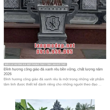
MẪU LƯ HƯƠNG ĐÁ ĐẸP PHONG THỦY TÂM LINH ĐỒ THỜ
Đỉnh hương công giáo đá xanh rêu bền vững, chất lượng năm
2026
Đỉnh hương công giáo đá xanh rêu là một trong những vật phẩm
tâm linh được thiết kế dành riêng cho những người theo đạo ...