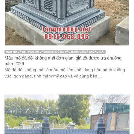
MẪU MỘ ĐÁ ĐẸP MẪU MỘ ĐÁ ĐÔI ĐẸP MỘ ĐÁ HẬU BÀNH MỘ ĐÁ KHÔNG MÁI
Mẫu mộ đá đôi không mái đơn giản, giá tốt được ưa chuộng
năm 2026
Mộ đá đôi không mái là mẫu mộ liền khối dạng hậu bành vuông
vức, gọn gàng, tính thẩm mỹ cao và vô cùng bền ...