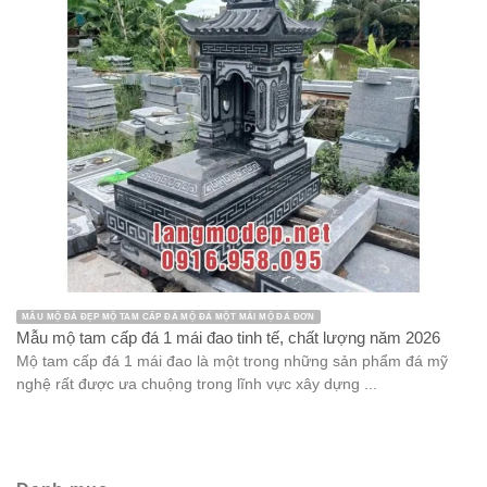
MẪU MỘ ĐÁ ĐẸP MỘ TAM CẤP ĐÁ MỘ ĐÁ MỘT MÁI MỘ ĐÁ ĐƠN
Mẫu mộ tam cấp đá 1 mái đao tinh tế, chất lượng năm 2026
Mộ tam cấp đá 1 mái đao là một trong những sản phẩm đá mỹ
nghệ rất được ưa chuộng trong lĩnh vực xây dựng ...