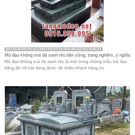
MẪU MỘ ĐÁ ĐẸP MỘ ĐÁ KHÔNG MÁI MỘ ĐÁ XANH RÊU MỘ ĐẠO BẰNG ĐÁ
Mộ đạo không mái đá xanh rêu bền vững, trang nghiêm, ý nghĩa
Mộ đạo không mái đá xanh rêu là một trong những mẫu mộ đạo
bằng đá nổi bật đang được rất nhiều khách hàng ưu ...