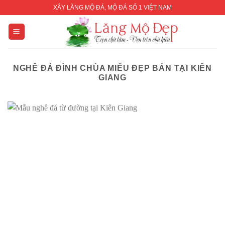
Skip
XÂY LĂNG MỘ ĐÁ, MỘ ĐÁ SỐ 1 VIỆT NAM
to
content
NGHÊ ĐÁ ĐÌNH CHÙA MIẾU ĐẸP BÁN TẠI KIÊN
GIANG