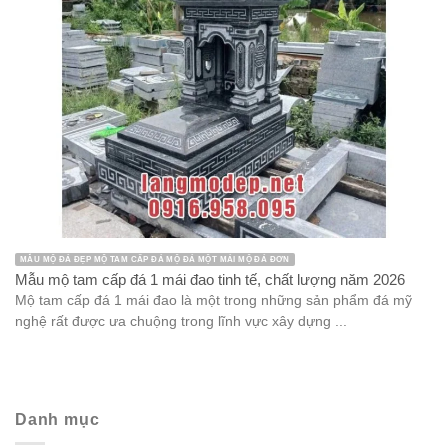
MẪU MỘ ĐÁ ĐẸP MỘ TAM CẤP ĐÁ MỘ ĐÁ MỘT MÁI MỘ ĐÁ ĐƠN
Mẫu mộ tam cấp đá 1 mái đao tinh tế, chất lượng năm 2026
Mộ tam cấp đá 1 mái đao là một trong những sản phẩm đá mỹ
nghệ rất được ưa chuộng trong lĩnh vực xây dựng ...
Danh mục