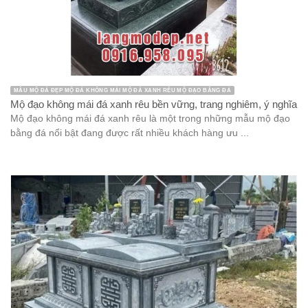
MẪU MỘ ĐÁ ĐẸP MỘ ĐÁ KHÔNG MÁI MỘ ĐÁ XANH RÊU MỘ ĐẠO BẰNG ĐÁ
Mộ đạo không mái đá xanh rêu bền vững, trang nghiêm, ý nghĩa
Mộ đạo không mái đá xanh rêu là một trong những mẫu mộ đạo
bằng đá nổi bật đang được rất nhiều khách hàng ưu ...