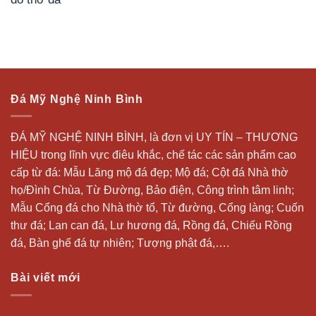
Đá Mỹ Nghệ Ninh Bình
ĐÁ MỸ NGHỆ NINH BÌNH, là đơn vị UY TÍN – THƯƠNG
HIỆU trong lĩnh vực điêu khắc, chế tác các sản phẩm cao
cấp từ đá: Mẫu
Lăng mộ đá
đẹp;
Mộ đá
; Cột đá Nhà thờ
họ/Đình Chùa, Từ Đường, Bảo điện, Công trình tâm linh;
Mẫu Cổng đá cho Nhà thờ tổ, Từ đường, Cổng làng; Cuốn
thư đá;
Lan can đá
, Lư hương đá, Rồng đá, Chiếu Rồng
đá, Bàn ghế đá tự nhiên; Tượng phật đá,….
Bài viết mới