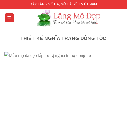
Skip
XÂY LĂNG MỘ ĐÁ, MỘ ĐÁ SỐ 1 VIỆT NAM
to
content
THIẾT KẾ NGHĨA TRANG DÒNG TỘC