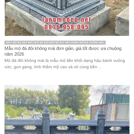
MẪU MỘ ĐÁ ĐẸP MẪU MỘ ĐÁ ĐÔI ĐẸP MỘ ĐÁ HẬU BÀNH MỘ ĐÁ KHÔNG MÁI
Mẫu mộ đá đôi không mái đơn giản, giá tốt được ưa chuộng
năm 2026
Mộ đá đôi không mái là mẫu mộ liền khối dạng hậu bành vuông
vức, gọn gàng, tính thẩm mỹ cao và vô cùng bền ...