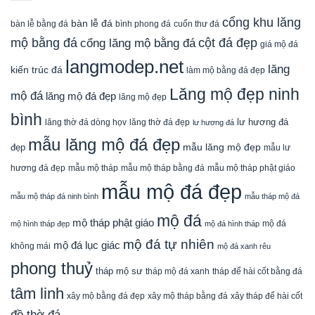
cổng khu lăng
bàn lễ đá
cuốn thư đá
bàn lễ bằng đá
bình phong đá
mộ bằng đá
cột đá đẹp
cổng lăng mộ bằng đá
giá mộ đá
langmodep.net
lăng
kiến trúc đá
làm mộ bằng đá đẹp
Lăng mộ đẹp ninh
mộ đá
lăng mộ đá đẹp
lăng mộ đẹp
bình
lăng thờ đá dòng họv
lư hương đá
lăng thờ đá đẹp
lư hương đá
mẫu lăng mộ đá đẹp
mẫu lăng mộ đẹp
đẹp
mẫu lư
mẫu mộ tháp bằng đá
mẫu mộ tháp phật giáo
hương đá đẹp
mẫu mộ tháp
mẫu mộ đá đẹp
mẫu mộ tháp đá ninh bình
mẫu tháp mộ đá
mộ đá
mộ tháp phật giáo
mộ đá
mộ hình tháp đẹp
mộ đá hình tháp
mộ đá tự nhiên
mộ đá lục giác
không mái
mộ đá xanh rêu
phong thuỷ
tháp mộ sư
tháp mộ đá xanh
tháp để hài cốt bằng đá
tâm linh
xây mộ bằng đá đẹp
xây tháp để hài cốt
xây mộ tháp bằng đá
đồ thờ đá