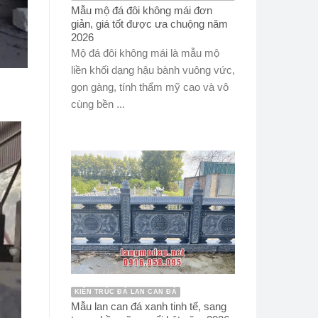
Mẫu mộ đá đôi không mái đơn
giản, giá tốt được ưa chuộng năm
2026
Mộ đá đôi không mái là mẫu mộ
liền khối dạng hậu bành vuông vức,
gọn gàng, tính thẩm mỹ cao và vô
cùng bền ...
KIẾN TRÚC ĐÁ LAN CAN ĐÁ
Mẫu lan can đá xanh tinh tế, sang