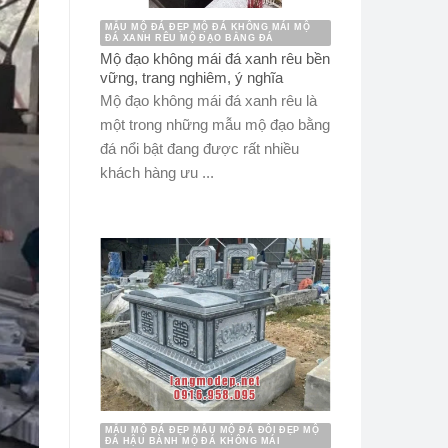
MẪU MỘ ĐÁ ĐẸP MỘ ĐÁ KHÔNG MÁI MỘ
ĐÁ XANH RÊU MỘ ĐẠO BẰNG ĐÁ
Mộ đạo không mái đá xanh rêu bền
vững, trang nghiêm, ý nghĩa
Mộ đạo không mái đá xanh rêu là
một trong những mẫu mộ đạo bằng
đá nổi bật đang được rất nhiều
khách hàng ưu ...
MẪU MỘ ĐÁ ĐẸP MẪU MỘ ĐÁ ĐÔI ĐẸP MỘ
ĐÁ HẬU BÀNH MỘ ĐÁ KHÔNG MÁI