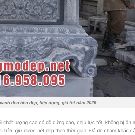
xanh đen bền đẹp, tiện dụng, giá tốt năm 2026
 chất lượng cao có độ cứng cao, chịu lực tốt, không bị ăn
ài trời, giữ được nét đẹp theo thời gian. Đá dễ chạm khắc c