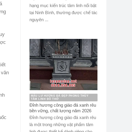
á
hạng mục kiến trúc tâm linh nổi bật
ợng
tại Ninh Bình, thường được chế tác
nguyên ...
Tuy
ược
iết
a văn
ành
MẪU LƯ HƯƠNG ĐÁ ĐẸP PHONG THỦY
TÂM LINH ĐỒ THỜ
Đỉnh hương công giáo đá xanh rêu
bền vững, chất lượng năm 2026
uốc
Đỉnh hương công giáo đá xanh rêu
là một trong những vật phẩm tâm
linh được thiết kế dành riêng cho