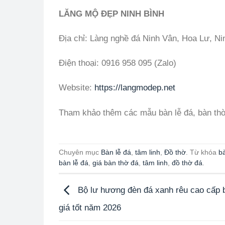
LĂNG MỘ ĐẸP NINH BÌNH
Địa chỉ: Làng nghề đá Ninh Vân, Hoa Lư, Ni
Điện thoại: 0916 958 095 (Zalo)
Website:
https://langmodep.net
Tham khảo thêm các mẫu bàn lễ đá, bàn thờ
Chuyên mục
Bàn lễ đá
,
tâm linh
,
Đồ thờ
. Từ khóa
b
bàn lễ đá
,
giá bàn thờ đá
,
tâm linh
,
đồ thờ đá
.
Bộ lư hương đèn đá xanh rêu cao cấp 
giá tốt năm 2026