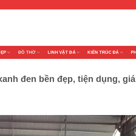
ĐẸP
ĐỒ THỜ
LINH VẬT ĐÁ
KIẾN TRÚC ĐÁ
P
xanh đen bền đẹp, tiện dụng, giá