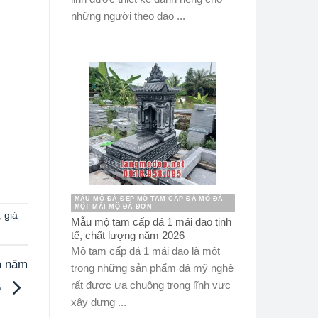
những người theo đạo ...
MẪU MỘ ĐÁ ĐẸP MỘ TAM CẤP ĐÁ MỘ ĐÁ
MỘT MÁI MỘ ĐÁ ĐƠN
,
giá
Mẫu mộ tam cấp đá 1 mái đao tinh
tế, chất lượng năm 2026
Mộ tam cấp đá 1 mái đao là một
a năm
trong những sản phẩm đá mỹ nghệ
rất được ưa chuộng trong lĩnh vực
6
xây dựng ...