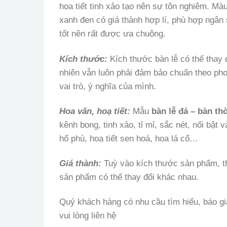
họa tiết tinh xảo tạo nên sự tôn nghiêm. M
xanh đen có giá thành hợp lí, phù hợp ngân
tốt nên rất được ưa chuộng.
Kích thước:
Kích thước bàn lễ có thể thay 
nhiên vẫn luôn phải đảm bảo chuẩn theo pho
vai trò, ý nghĩa của mình.
Hoa văn, hoạ tiết:
Mẫu
bàn lễ đá – bàn th
kênh bong, tinh xảo, tỉ mỉ, sắc nét, nổi bật
hổ phù, hoạ tiết sen hoá, hoa lá cổ…
Giá thành:
Tuỳ vào kích thước sản phẩm, thờ
sản phẩm có thể thay đổi khác nhau.
Quý khách hàng có nhu cầu tìm hiểu, báo gi
vui lòng liên hệ