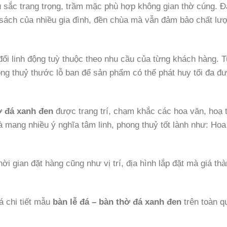
àu sắc trang trọng, trầm mặc phù hợp không gian thờ cúng. Đ
 sách của nhiều gia đình, đền chùa mà vẫn đảm bảo chất lư
đổi linh động tuỳ thuộc theo nhu cầu của từng khách hàng. 
ng thuỷ thước lỗ ban để sản phẩm có thể phát huy tối đa đ
ờ đá xanh đen
được trang trí, chạm khắc các hoa văn, hoạ t
 và mang nhiều ý nghĩa tâm linh, phong thuỷ tốt lành như: Ho
i gian đặt hàng cũng như vị trí, địa hình lắp đặt mà giá th
á chi tiết mẫu
bàn lễ đá – bàn thờ đá xanh đen
trên toàn q