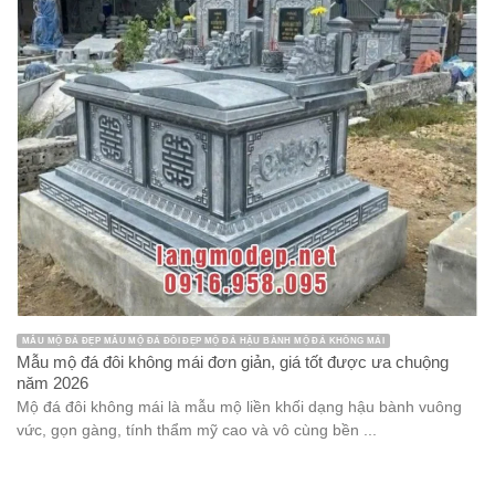
MẪU MỘ ĐÁ ĐẸP MẪU MỘ ĐÁ ĐÔI ĐẸP MỘ ĐÁ HẬU BÀNH MỘ ĐÁ KHÔNG MÁI
Mẫu mộ đá đôi không mái đơn giản, giá tốt được ưa chuộng
năm 2026
Mộ đá đôi không mái là mẫu mộ liền khối dạng hậu bành vuông
vức, gọn gàng, tính thẩm mỹ cao và vô cùng bền ...