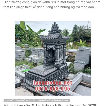
Đỉnh hương công giáo đá xanh rêu là một trong những vật phẩm
tâm linh được thiết kế dành riêng cho những người theo đạo ...
MẪU MỘ ĐÁ ĐẸP MỘ TAM CẤP ĐÁ MỘ ĐÁ MỘT MÁI MỘ ĐÁ ĐƠN
Mẫu mộ tam cấp đá 1 mái đao tinh tế, chất lượng năm 2026