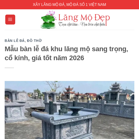
Skip
XÂY LĂNG MỘ ĐÁ, MỘ ĐÁ SỐ 1 VIỆT NAM
to
content
BÀN LỄ ĐÁ
,
ĐỒ THỜ
Mẫu bàn lễ đá khu lăng mộ sang trọng,
cổ kính, giá tốt năm 2026