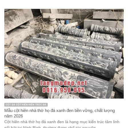
CỘT ĐÁ CỘT HIÊN KIẾN TRÚC ĐÁ
Mẫu cột hiên nhà thờ họ đá xanh đen bền vững, chất lượng
năm 2026
Cột hiên nhà thờ họ đá xanh đen là hạng mục kiến trúc tâm linh
nổi bật tại Ninh Bình, thường được chế tác nguyên ...