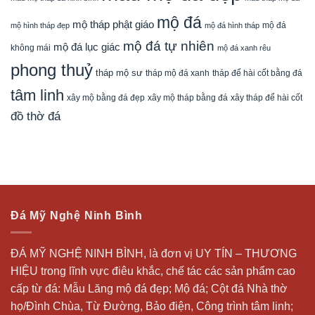
mộ đá
mộ tháp phật giáo
mộ đá
mộ hình tháp đẹp
mộ đá hình tháp
mộ đá tự nhiên
mộ đá lục giác
không mái
mộ đá xanh rêu
phong thuỷ
tháp mộ sư
tháp mộ đá xanh
tháp để hài cốt bằng đá
tâm linh
xây mộ bằng đá đẹp
xây tháp để hài cốt
xây mộ tháp bằng đá
đồ thờ đá
Đá Mỹ Nghệ Ninh Bình
ĐÁ MỸ NGHỆ NINH BÌNH, là đơn vị UY TÍN – THƯƠNG
HIỆU trong lĩnh vực điêu khắc, chế tác các sản phẩm cao
cấp từ đá: Mẫu
Lăng mộ đá
đẹp;
Mộ đá
; Cột đá Nhà thờ
họ/Đình Chùa, Từ Đường, Bảo điện, Công trình tâm linh;