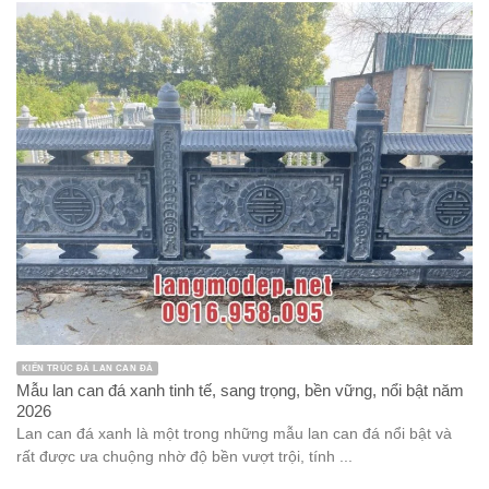
KIẾN TRÚC ĐÁ LAN CAN ĐÁ
Mẫu lan can đá xanh tinh tế, sang trọng, bền vững, nổi bật năm
2026
Lan can đá xanh là một trong những mẫu lan can đá nổi bật và
rất được ưa chuộng nhờ độ bền vượt trội, tính ...