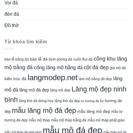
Voi đá
đèn đá
Đồ thờ
Từ khóa tìm kiếm
cổng khu lăng
bàn lễ đá
cuốn thư đá
bàn lễ bằng đá
bình phong đá
mộ bằng đá
cột đá đẹp
cổng lăng mộ bằng đá
giá mộ đá
langmodep.net
lăng
kiến trúc đá
làm mộ bằng đá đẹp
Lăng mộ đẹp ninh
mộ đá
lăng mộ đá đẹp
lăng mộ đẹp
bình
lăng thờ đá dòng họv
lư hương đá
lăng thờ đá đẹp
lư hương đá
mẫu lăng mộ đá đẹp
mẫu lăng mộ đẹp
đẹp
mẫu lư
mẫu mộ tháp bằng đá
mẫu mộ tháp phật giáo
hương đá đẹp
mẫu mộ tháp
mẫu mộ đá đẹp
mẫu mộ tháp đá ninh bình
mẫu tháp mộ đá