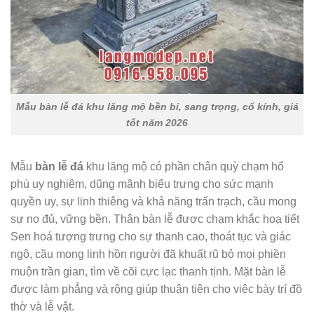
Mẫu bàn lễ đá khu lăng mộ bền bỉ, sang trọng, cổ kính, giá
tốt năm 2026
Mẫu
bàn lễ đá
khu lăng mộ có phần chân quỳ chạm hổ
phù uy nghiêm, dũng mãnh biểu trưng cho sức mạnh
quyền uy, sự linh thiêng và khả năng trấn trạch, cầu mong
sự no đủ, vững bền. Thân bàn lễ được chạm khắc hoạ tiết
Sen hoá tượng trưng cho sự thanh cao, thoát tục và giác
ngộ, cầu mong linh hồn người đã khuất rũ bỏ mọi phiền
muộn trần gian, tìm về cõi cực lạc thanh tịnh. Mặt bàn lễ
được làm phẳng và rộng giúp thuận tiện cho việc bày trí đồ
thờ và lễ vật.