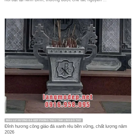
MẪU LƯ HƯƠNG ĐÁ ĐẸP PHONG THỦY TÂM LINH ĐỒ THỜ
Đỉnh hương công giáo đá xanh rêu bền vững, chất lượng năm
2026