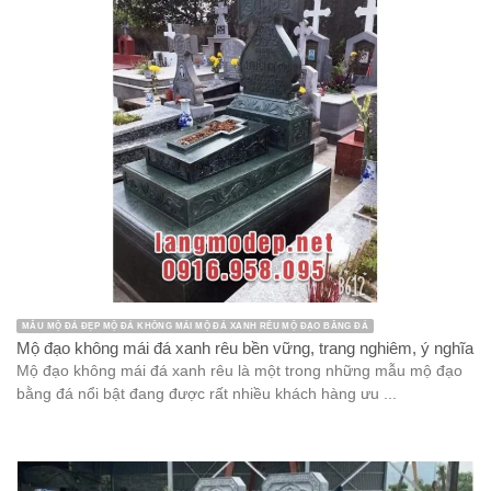
MẪU MỘ ĐÁ ĐẸP MỘ ĐÁ KHÔNG MÁI MỘ ĐÁ XANH RÊU MỘ ĐẠO BẰNG ĐÁ
Mộ đạo không mái đá xanh rêu bền vững, trang nghiêm, ý nghĩa
Mộ đạo không mái đá xanh rêu là một trong những mẫu mộ đạo
bằng đá nổi bật đang được rất nhiều khách hàng ưu ...