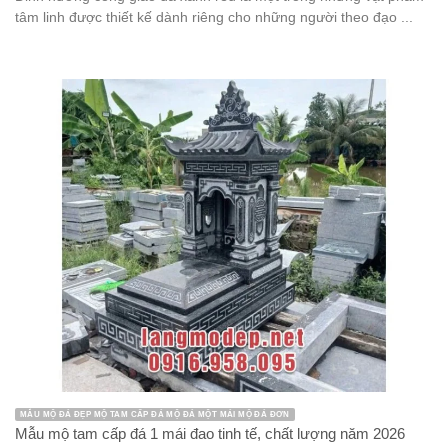
tâm linh được thiết kế dành riêng cho những người theo đạo ...
MẪU MỘ ĐÁ ĐẸP MỘ TAM CẤP ĐÁ MỘ ĐÁ MỘT MÁI MỘ ĐÁ ĐƠN
Mẫu mộ tam cấp đá 1 mái đao tinh tế, chất lượng năm 2026