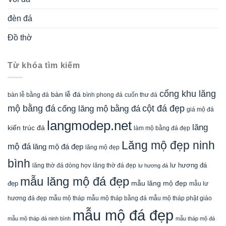
đèn đá
Đồ thờ
Từ khóa tìm kiếm
cổng khu lăng
bàn lễ đá
cuốn thư đá
bàn lễ bằng đá
bình phong đá
mộ bằng đá
cột đá đẹp
cổng lăng mộ bằng đá
giá mộ đá
langmodep.net
lăng
kiến trúc đá
làm mộ bằng đá đẹp
Lăng mộ đẹp ninh
mộ đá
lăng mộ đá đẹp
lăng mộ đẹp
bình
lăng thờ đá dòng họv
lư hương đá
lăng thờ đá đẹp
lư hương đá
mẫu lăng mộ đá đẹp
mẫu lăng mộ đẹp
đẹp
mẫu lư
mẫu mộ tháp bằng đá
mẫu mộ tháp phật giáo
hương đá đẹp
mẫu mộ tháp
mẫu mộ đá đẹp
mẫu mộ tháp đá ninh bình
mẫu tháp mộ đá