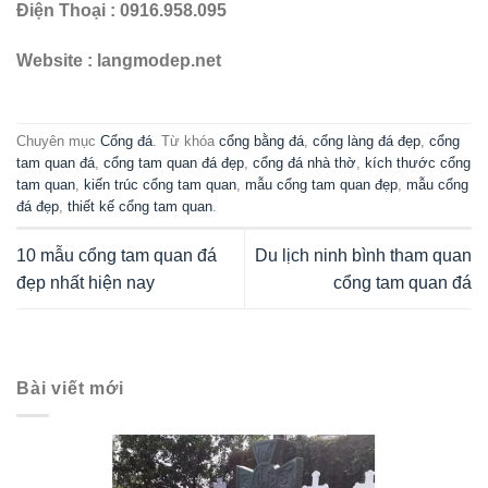
Điện Thoại : 0916.958.095
Website : langmodep.net
Chuyên mục
Cổng đá
. Từ khóa
cổng bằng đá
,
cổng làng đá đẹp
,
cổng
tam quan đá
,
cổng tam quan đá đẹp
,
cổng đá nhà thờ
,
kích thước cổng
tam quan
,
kiến trúc cổng tam quan
,
mẫu cổng tam quan đẹp
,
mẫu cổng
đá đẹp
,
thiết kế cổng tam quan
.
10 mẫu cổng tam quan đá
Du lịch ninh bình tham quan
đẹp nhất hiện nay
cổng tam quan đá
Bài viết mới