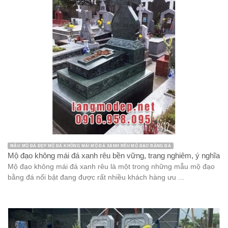
MẪU MỘ ĐÁ ĐẸP MỘ ĐÁ KHÔNG MÁI MỘ ĐÁ XANH RÊU MỘ ĐẠO BẰNG ĐÁ
Mộ đạo không mái đá xanh rêu bền vững, trang nghiêm, ý nghĩa
Mộ đạo không mái đá xanh rêu là một trong những mẫu mộ đạo
bằng đá nổi bật đang được rất nhiều khách hàng ưu ...