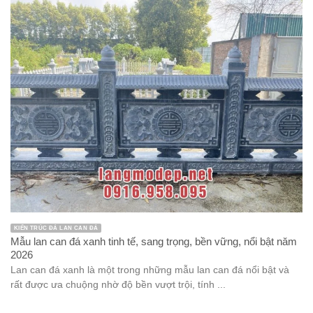
KIẾN TRÚC ĐÁ LAN CAN ĐÁ
Mẫu lan can đá xanh tinh tế, sang trọng, bền vững, nổi bật năm
2026
Lan can đá xanh là một trong những mẫu lan can đá nổi bật và
rất được ưa chuộng nhờ độ bền vượt trội, tính ...