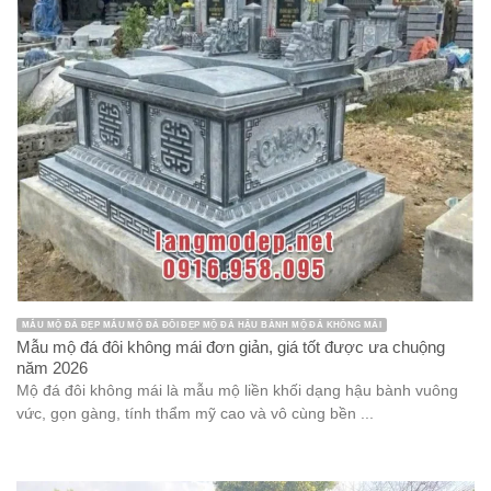
MẪU MỘ ĐÁ ĐẸP MẪU MỘ ĐÁ ĐÔI ĐẸP MỘ ĐÁ HẬU BÀNH MỘ ĐÁ KHÔNG MÁI
Mẫu mộ đá đôi không mái đơn giản, giá tốt được ưa chuộng
năm 2026
Mộ đá đôi không mái là mẫu mộ liền khối dạng hậu bành vuông
vức, gọn gàng, tính thẩm mỹ cao và vô cùng bền ...