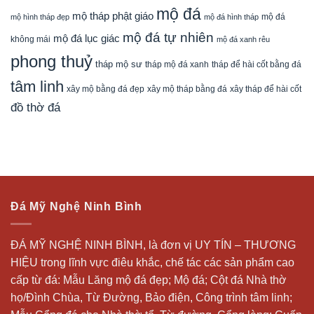
mộ đá
mộ tháp phật giáo
mộ đá
mộ hình tháp đẹp
mộ đá hình tháp
mộ đá tự nhiên
mộ đá lục giác
không mái
mộ đá xanh rêu
phong thuỷ
tháp mộ sư
tháp mộ đá xanh
tháp để hài cốt bằng đá
tâm linh
xây mộ bằng đá đẹp
xây tháp để hài cốt
xây mộ tháp bằng đá
đồ thờ đá
Đá Mỹ Nghệ Ninh Bình
ĐÁ MỸ NGHỆ NINH BÌNH, là đơn vị UY TÍN – THƯƠNG
HIỆU trong lĩnh vực điêu khắc, chế tác các sản phẩm cao
cấp từ đá: Mẫu
Lăng mộ đá
đẹp;
Mộ đá
; Cột đá Nhà thờ
họ/Đình Chùa, Từ Đường, Bảo điện, Công trình tâm linh;