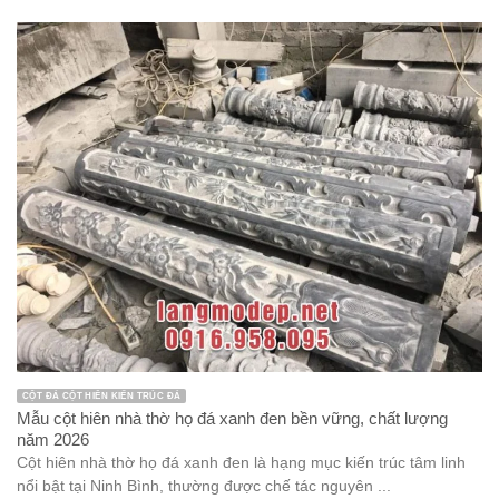
CỘT ĐÁ CỘT HIÊN KIẾN TRÚC ĐÁ
Mẫu cột hiên nhà thờ họ đá xanh đen bền vững, chất lượng
năm 2026
Cột hiên nhà thờ họ đá xanh đen là hạng mục kiến trúc tâm linh
nổi bật tại Ninh Bình, thường được chế tác nguyên ...