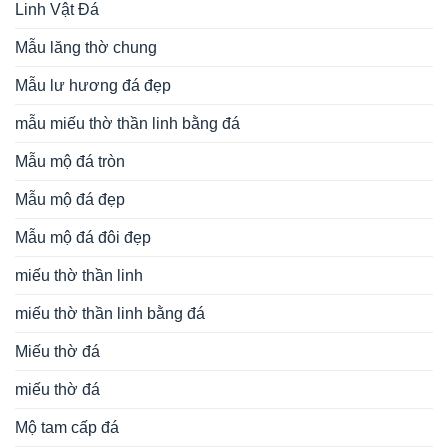
Linh Vật Đá
Mẫu lăng thờ chung
Mẫu lư hương đá đẹp
mẫu miếu thờ thần linh bằng đá
Mẫu mộ đá tròn
Mẫu mộ đá đẹp
Mẫu mộ đá đôi đẹp
miếu thờ thần linh
miếu thờ thần linh bằng đá
Miếu thờ đá
miếu thờ đá
Mộ tam cấp đá