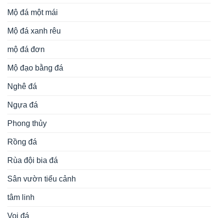
Mộ đá một mái
Mộ đá xanh rêu
mộ đá đơn
Mộ đạo bằng đá
Nghê đá
Ngựa đá
Phong thủy
Rồng đá
Rùa đội bia đá
Sân vườn tiểu cảnh
tâm linh
Voi đá