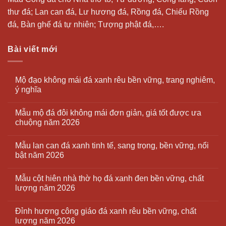
thư đá;
Lan can đá
, Lư hương đá, Rồng đá, Chiếu Rồng
đá, Bàn ghế đá tự nhiên; Tượng phật đá,….
Bài viết mới
Mộ đạo không mái đá xanh rêu bền vững, trang nghiêm,
ý nghĩa
Mẫu mộ đá đôi không mái đơn giản, giá tốt được ưa
chuộng năm 2026
Mẫu lan can đá xanh tinh tế, sang trọng, bền vững, nổi
bật năm 2026
Mẫu cột hiên nhà thờ họ đá xanh đen bền vững, chất
lượng năm 2026
Đỉnh hương công giáo đá xanh rêu bền vững, chất
lượng năm 2026