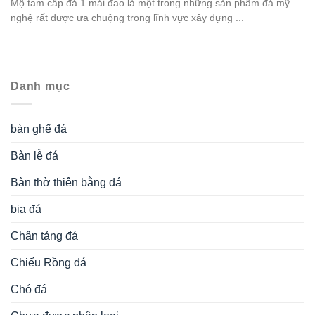
Mộ tam cấp đá 1 mái đao là một trong những sản phẩm đá mỹ
nghệ rất được ưa chuộng trong lĩnh vực xây dựng ...
Danh mục
bàn ghế đá
Bàn lễ đá
Bàn thờ thiên bằng đá
bia đá
Chân tảng đá
Chiếu Rồng đá
Chó đá