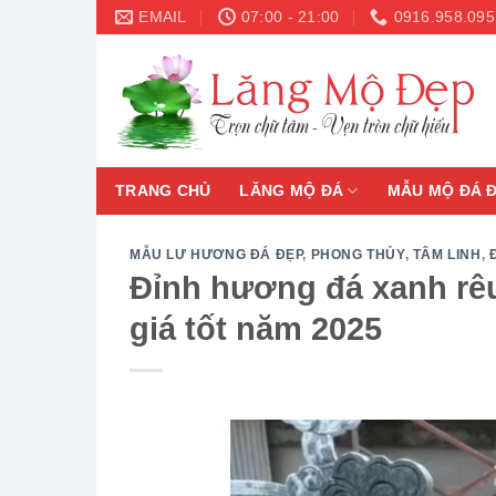
Skip
EMAIL
07:00 - 21:00
0916.958.095
to
content
TRANG CHỦ
LĂNG MỘ ĐÁ
MẪU MỘ ĐÁ 
MẪU LƯ HƯƠNG ĐÁ ĐẸP
,
PHONG THỦY
,
TÂM LINH
,
Đỉnh hương đá xanh rê
giá tốt năm 2025