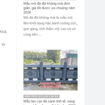
Mẫu mộ đá đôi không mái đơn
giản, giá tốt được ưa chuộng năm
2026
Mộ đá đôi không mái là mẫu mộ
liền khối dạng hậu bành vuông vức,
gọn gàng, tính thẩm mỹ cao và vô
 Khả
cùng bền ...
, từ
KIẾN TRÚC ĐÁ LAN CAN ĐÁ
Mẫu lan can đá xanh tinh tế, sang