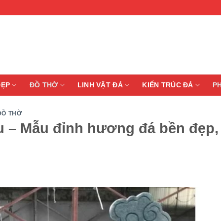
ĐẸP
ĐỒ THỜ
LINH VẬT ĐÁ
KIẾN TRÚC ĐÁ
P
ĐỒ THỜ
u – Mẫu đỉnh hương đá bền đẹp,