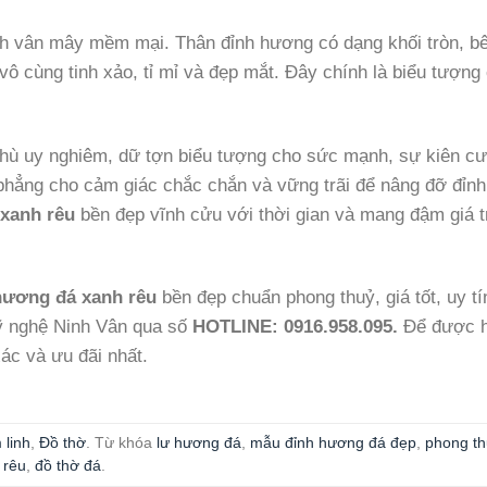
ình vân mây mềm mại. Thân đỉnh hương có dạng khối tròn, b
ô cùng tinh xảo, tỉ mỉ và đẹp mắt. Đây chính là biểu tượng
hù uy nghiêm, dữ tợn biểu tượng cho sức mạnh, sự kiên c
phẳng cho cảm giác chắc chắn và vững trãi để nâng đỡ đỉnh
xanh rêu
bền đẹp vĩnh cửu với thời gian và mang đậm giá t
hương đá xanh rêu
bền đẹp chuẩn phong thuỷ, giá tốt, uy tí
mỹ nghệ Ninh Vân qua số
HOTLINE: 0916.958.095.
Để được 
ác và ưu đãi nhất.
 linh
,
Đồ thờ
. Từ khóa
lư hương đá
,
mẫu đỉnh hương đá đẹp
,
phong th
 rêu
,
đồ thờ đá
.