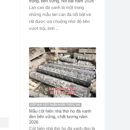
trọng, bền vững, nổi bật năm 2026
Lan can đá xanh là một trong
những mẫu lan can đá nổi bật và
rất được ưa chuộng nhờ độ bền
vượt trội, tính ...
CỘT ĐÁ CỘT HIÊN KIẾN TRÚC ĐÁ
Mẫu cột hiên nhà thờ họ đá xanh
đen bền vững, chất lượng năm
2026
Cột hiên nhà thờ họ đá xanh đen là