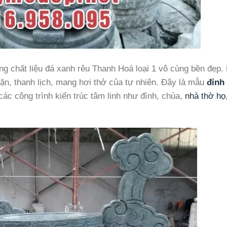
g chất liệu đá xanh rêu Thanh Hoá loại 1 vô cùng bền đẹp.
hặn, thanh lịch, mang hơi thở của tự nhiên. Đây là mẫu
đỉnh
c công trình kiến trúc tâm linh như đình, chùa,
nhà thờ họ