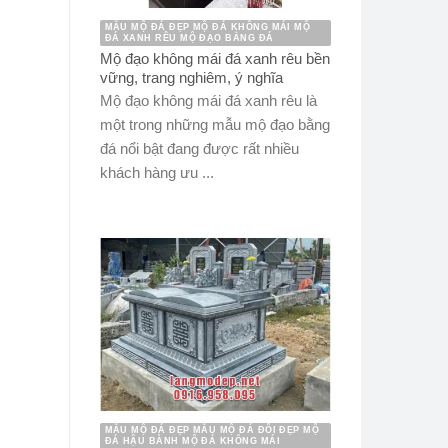
MẪU MỘ ĐÁ ĐẸP MỘ ĐÁ KHÔNG MÁI MỘ
ĐÁ XANH RÊU MỘ ĐẠO BẰNG ĐÁ
Mộ đạo không mái đá xanh rêu bền
vững, trang nghiêm, ý nghĩa
Mộ đạo không mái đá xanh rêu là
một trong những mẫu mộ đạo bằng
đá nổi bật đang được rất nhiều
khách hàng ưu ...
MẪU MỘ ĐÁ ĐẸP MẪU MỘ ĐÁ ĐÔI ĐẸP MỘ
ĐÁ HẬU BÀNH MỘ ĐÁ KHÔNG MÁI