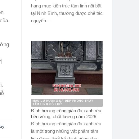
hạng mục kiến trúc tâm linh nổi bật
ên
tại Ninh Bình, thường được chế tác
 của
nguyên ...
ường
rị
n,
hỗ
MẪU LƯ HƯƠNG ĐÁ ĐẸP PHONG THỦY
TÂM LINH ĐỒ THỜ
Đỉnh hương công giáo đá xanh rêu
bền vững, chất lượng năm 2026
Đỉnh hương công giáo đá xanh rêu
uỷ
,
là một trong những vật phẩm tâm
linh được thiết kế dành riêng cho