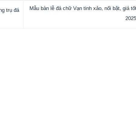
Mẫu bàn lễ đá chữ Vạn tinh xảo, nổi bật, giá t
ng trụ đá
202