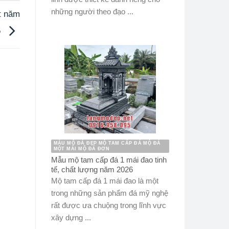
những người theo đạo ...
ốt năm
5
MẪU MỘ ĐÁ ĐẸP MỘ TAM CẤP ĐÁ MỘ ĐÁ
MỘT MÁI MỘ ĐÁ ĐƠN
Mẫu mộ tam cấp đá 1 mái đao tinh
tế, chất lượng năm 2026
Mộ tam cấp đá 1 mái đao là một
trong những sản phẩm đá mỹ nghệ
rất được ưa chuộng trong lĩnh vực
xây dựng ...