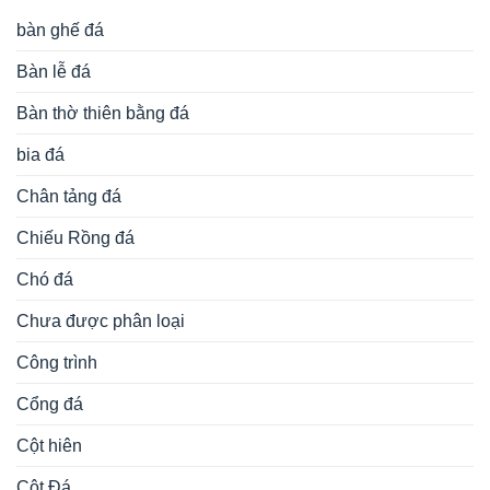
bàn ghế đá
Bàn lễ đá
Bàn thờ thiên bằng đá
bia đá
Chân tảng đá
Chiếu Rồng đá
Chó đá
Chưa được phân loại
Công trình
Cổng đá
Cột hiên
Cột Đá