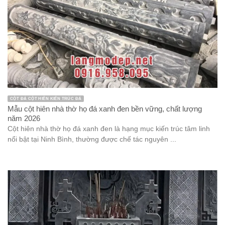
CỘT ĐÁ CỘT HIÊN KIẾN TRÚC ĐÁ
Mẫu cột hiên nhà thờ họ đá xanh đen bền vững, chất lượng
năm 2026
Cột hiên nhà thờ họ đá xanh đen là hạng mục kiến trúc tâm linh
nổi bật tại Ninh Bình, thường được chế tác nguyên ...