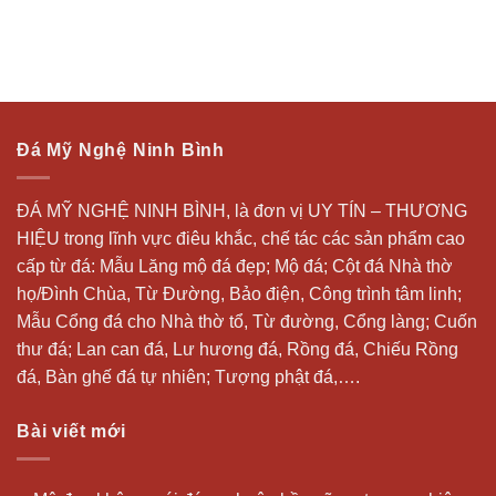
Đá Mỹ Nghệ Ninh Bình
ĐÁ MỸ NGHỆ NINH BÌNH, là đơn vị UY TÍN – THƯƠNG
HIỆU trong lĩnh vực điêu khắc, chế tác các sản phẩm cao
cấp từ đá: Mẫu
Lăng mộ đá
đẹp;
Mộ đá
; Cột đá Nhà thờ
họ/Đình Chùa, Từ Đường, Bảo điện, Công trình tâm linh;
Mẫu Cổng đá cho Nhà thờ tổ, Từ đường, Cổng làng; Cuốn
thư đá;
Lan can đá
, Lư hương đá, Rồng đá, Chiếu Rồng
đá, Bàn ghế đá tự nhiên; Tượng phật đá,….
Bài viết mới