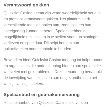
Verantwoord gokken
Quickslot Casino neemt zijn verantwoordelijkheid serieus
en promoot verantwoord gokken. Het platform biedt
verschillende tools en opties aan, zodat spelers hun
speelgedrag kunnen beheren. Spelers hebben de
mogelijkheid om limieten in te stellen voor hun stortingen,
verliezen en speelduur. Dit helpt hen om hun
gokactiviteiten onder controle te houden.
Bovendien biedt Quickslot Casino toegang tot hulpbronnen
en organisaties die ondersteuning bieden aan spelers die
worstelen met gokproblemen. Deze benadering benadrukt
de toewijding van het casino aan de gezondheid en het
welzijn van zijn spelers.
Spelaanbod en gebruikerservaring
Het spelaanbod van Quickslot Casino is divers en