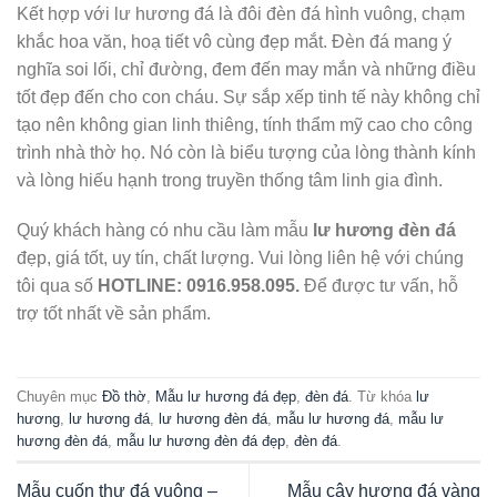
Kết hợp với lư hương đá là đôi đèn đá hình vuông, chạm
khắc hoa văn, hoạ tiết vô cùng đẹp mắt. Đèn đá mang ý
nghĩa soi lối, chỉ đường, đem đến may mắn và những điều
tốt đẹp đến cho con cháu. Sự sắp xếp tinh tế này không chỉ
tạo nên không gian linh thiêng, tính thẩm mỹ cao cho công
trình nhà thờ họ. Nó còn là biểu tượng của lòng thành kính
và lòng hiếu hạnh trong truyền thống tâm linh gia đình.
Quý khách hàng có nhu cầu làm mẫu
lư hương đèn đá
đẹp, giá tốt, uy tín, chất lượng. Vui lòng liên hệ với chúng
tôi qua số
HOTLINE:
0916.958.095.
Để được tư vấn, hỗ
trợ tốt nhất về sản phẩm.
Chuyên mục
Đồ thờ
,
Mẫu lư hương đá đẹp
,
đèn đá
. Từ khóa
lư
hương
,
lư hương đá
,
lư hương đèn đá
,
mẫu lư hương đá
,
mẫu lư
hương đèn đá
,
mẫu lư hương đèn đá đẹp
,
đèn đá
.
Mẫu cuốn thư đá vuông –
Mẫu cây hương đá vàng