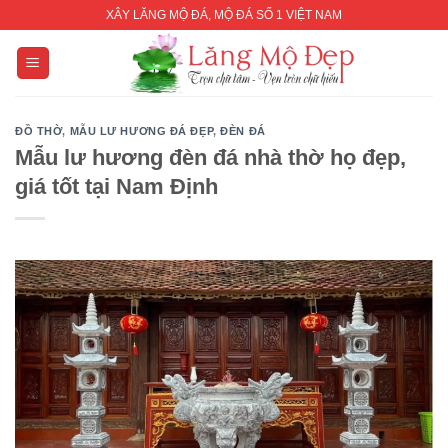
Skip
XÂY LĂNG MỘ ĐÁ, MỘ ĐÁ SỐ 1 VIỆT NAM
to
content
ĐỒ THỜ
,
MẪU LƯ HƯƠNG ĐÁ ĐẸP
,
ĐÈN ĐÁ
Mẫu lư hương đèn đá nhà thờ họ đẹp,
giá tốt tại Nam Định