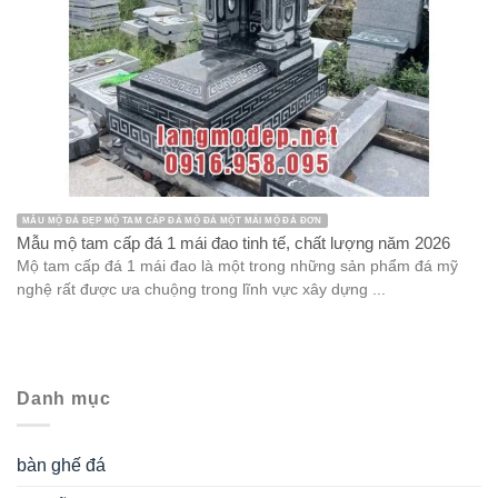
MẪU MỘ ĐÁ ĐẸP MỘ TAM CẤP ĐÁ MỘ ĐÁ MỘT MÁI MỘ ĐÁ ĐƠN
Mẫu mộ tam cấp đá 1 mái đao tinh tế, chất lượng năm 2026
Mộ tam cấp đá 1 mái đao là một trong những sản phẩm đá mỹ
nghệ rất được ưa chuộng trong lĩnh vực xây dựng ...
Danh mục
bàn ghế đá