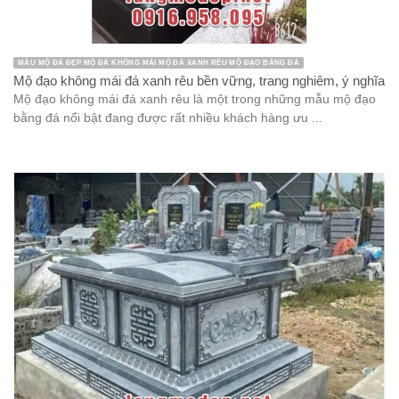
MẪU MỘ ĐÁ ĐẸP MỘ ĐÁ KHÔNG MÁI MỘ ĐÁ XANH RÊU MỘ ĐẠO BẰNG ĐÁ
Mộ đạo không mái đá xanh rêu bền vững, trang nghiêm, ý nghĩa
Mộ đạo không mái đá xanh rêu là một trong những mẫu mộ đạo
bằng đá nổi bật đang được rất nhiều khách hàng ưu ...