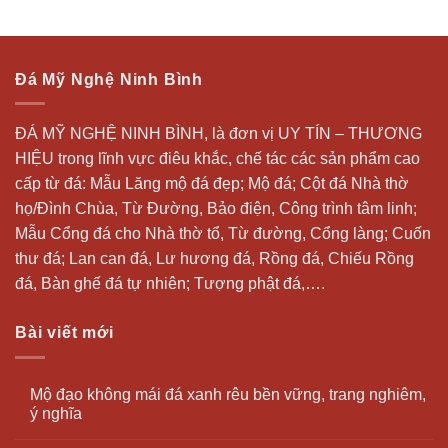
Đá Mỹ Nghệ Ninh Bình
ĐÁ MỸ NGHỆ NINH BÌNH, là đơn vị UY TÍN – THƯƠNG
HIỆU trong lĩnh vực điêu khắc, chế tác các sản phẩm cao
cấp từ đá: Mẫu
Lăng mộ đá
đẹp;
Mộ đá
; Cột đá Nhà thờ
họ/Đình Chùa, Từ Đường, Bảo điện, Công trình tâm linh;
Mẫu Cổng đá cho Nhà thờ tổ, Từ đường, Cổng làng; Cuốn
thư đá;
Lan can đá
, Lư hương đá, Rồng đá, Chiếu Rồng
đá, Bàn ghế đá tự nhiên; Tượng phật đá,….
Bài viết mới
Mộ đạo không mái đá xanh rêu bền vững, trang nghiêm,
ý nghĩa