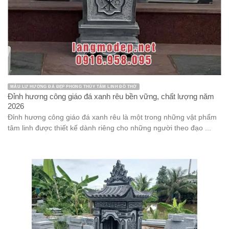
MẪU LƯ HƯƠNG ĐÁ ĐẸP PHONG THỦY TÂM LINH ĐỒ THỜ
Đỉnh hương công giáo đá xanh rêu bền vững, chất lượng năm
2026
Đỉnh hương công giáo đá xanh rêu là một trong những vật phẩm
tâm linh được thiết kế dành riêng cho những người theo đạo ...