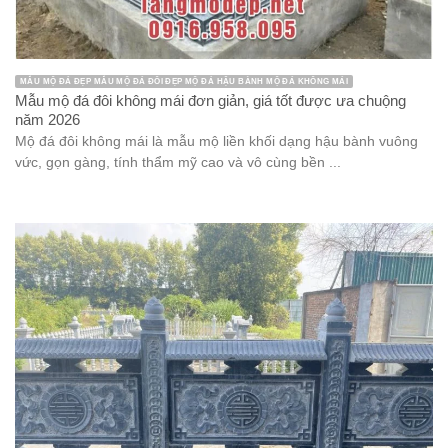
MẪU MỘ ĐÁ ĐẸP MẪU MỘ ĐÁ ĐÔI ĐẸP MỘ ĐÁ HẬU BÀNH MỘ ĐÁ KHÔNG MÁI
Mẫu mộ đá đôi không mái đơn giản, giá tốt được ưa chuộng
năm 2026
Mộ đá đôi không mái là mẫu mộ liền khối dạng hậu bành vuông
vức, gọn gàng, tính thẩm mỹ cao và vô cùng bền ...