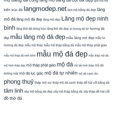
cổng lăng mộ bằng đá
giá mộ đá
langmodep.net
lăng
kiến trúc đá
làm mộ bằng đá đẹp
Lăng mộ đẹp ninh
mộ đá
lăng mộ đá đẹp
lăng mộ đẹp
bình
lăng thờ đá dòng họv
lư hương đá
lăng thờ đá đẹp
lư hương đá
mẫu lăng mộ đá đẹp
mẫu lăng mộ đẹp
đẹp
mẫu lư
mẫu mộ tháp bằng đá
mẫu mộ tháp phật giáo
hương đá đẹp
mẫu mộ tháp
mẫu mộ đá đẹp
mẫu mộ tháp đá ninh bình
mẫu tháp mộ đá
mộ đá
mộ tháp phật giáo
mộ đá
mộ hình tháp đẹp
mộ đá hình tháp
mộ đá tự nhiên
mộ đá lục giác
không mái
mộ đá xanh rêu
phong thuỷ
tháp mộ sư
tháp mộ đá xanh
tháp để hài cốt bằng đá
tâm linh
xây mộ bằng đá đẹp
xây tháp để hài cốt
xây mộ tháp bằng đá
đồ thờ đá