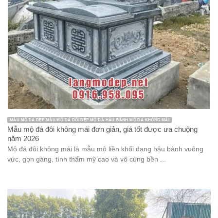
MẪU MỘ ĐÁ ĐẸP MẪU MỘ ĐÁ ĐÔI ĐẸP MỘ ĐÁ HẬU BÀNH MỘ ĐÁ KHÔNG MÁI
Mẫu mộ đá đôi không mái đơn giản, giá tốt được ưa chuộng
năm 2026
Mộ đá đôi không mái là mẫu mộ liền khối dạng hậu bành vuông
vức, gọn gàng, tính thẩm mỹ cao và vô cùng bền ...