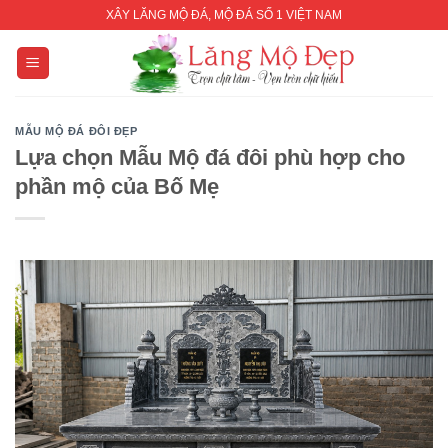
Skip
XÂY LĂNG MỘ ĐÁ, MỘ ĐÁ SỐ 1 VIỆT NAM
to
content
MẪU MỘ ĐÁ ĐÔI ĐẸP
Lựa chọn Mẫu Mộ đá đôi phù hợp cho
phần mộ của Bố Mẹ