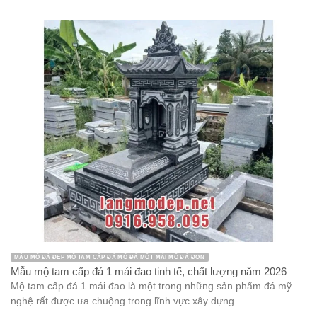
MẪU MỘ ĐÁ ĐẸP MỘ TAM CẤP ĐÁ MỘ ĐÁ MỘT MÁI MỘ ĐÁ ĐƠN
Mẫu mộ tam cấp đá 1 mái đao tinh tế, chất lượng năm 2026
Mộ tam cấp đá 1 mái đao là một trong những sản phẩm đá mỹ
nghệ rất được ưa chuộng trong lĩnh vực xây dựng ...