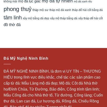
mộ đá tự nhiên
mộ đá lục giác
không mái
mộ đá xanh rêu
phong thuỷ
tháp mộ sư
tháp mộ đá xanh
tháp để hài cốt bằng đá
tâm linh
xây mộ bằng đá đẹp
xây tháp để hài cốt
xây mộ tháp bằng đá
đồ thờ đá
Đá Mỹ Nghệ Ninh Bình
ĐÁ MỸ NGHỆ NINH BÌNH, là đơn vị UY TÍN – THƯƠNG
HIỆU trong lĩnh vực điêu khắc, chế tác các sản phẩm cao
cấp từ đá: Mẫu
Lăng mộ đá
đẹp;
Mộ đá
; Cột đá Nhà thờ
họ/Đình Chùa, Từ Đường, Bảo điện, Công trình tâm linh;
Mẫu Cổng đá cho Nhà thờ tổ, Từ đường, Cổng làng; Cuốn
thư đá;
Lan can đá
, Lư hương đá, Rồng đá, Chiếu Rồng