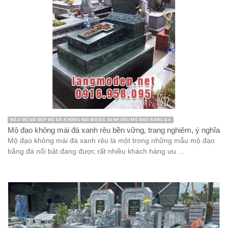
MẪU MỘ ĐÁ ĐẸP MỘ ĐÁ KHÔNG MÁI MỘ ĐÁ XANH RÊU MỘ ĐẠO BẰNG ĐÁ
Mộ đạo không mái đá xanh rêu bền vững, trang nghiêm, ý nghĩa
Mộ đạo không mái đá xanh rêu là một trong những mẫu mộ đạo
bằng đá nổi bật đang được rất nhiều khách hàng ưu ...