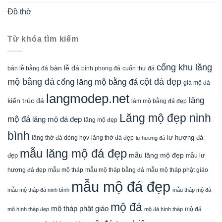
Đồ thờ
Từ khóa tìm kiếm
cổng khu lăng
bàn lễ đá
cuốn thư đá
bàn lễ bằng đá
bình phong đá
mộ bằng đá
cột đá đẹp
cổng lăng mộ bằng đá
giá mộ đá
langmodep.net
lăng
kiến trúc đá
làm mộ bằng đá đẹp
Lăng mộ đẹp ninh
mộ đá
lăng mộ đá đẹp
lăng mộ đẹp
bình
lăng thờ đá dòng họv
lư hương đá
lăng thờ đá đẹp
lư hương đá
mẫu lăng mộ đá đẹp
mẫu lăng mộ đẹp
đẹp
mẫu lư
mẫu mộ tháp bằng đá
mẫu mộ tháp phật giáo
hương đá đẹp
mẫu mộ tháp
mẫu mộ đá đẹp
mẫu mộ tháp đá ninh bình
mẫu tháp mộ đá
mộ đá
mộ tháp phật giáo
mộ đá
mộ hình tháp đẹp
mộ đá hình tháp