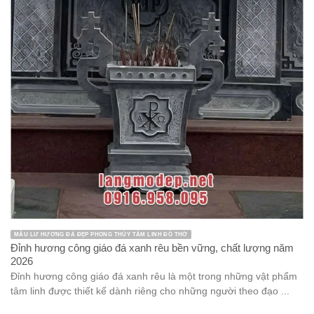
MẪU LƯ HƯƠNG ĐÁ ĐẸP PHONG THỦY TÂM LINH ĐỒ THỜ
Đỉnh hương công giáo đá xanh rêu bền vững, chất lượng năm
2026
Đỉnh hương công giáo đá xanh rêu là một trong những vật phẩm
tâm linh được thiết kế dành riêng cho những người theo đạo ...