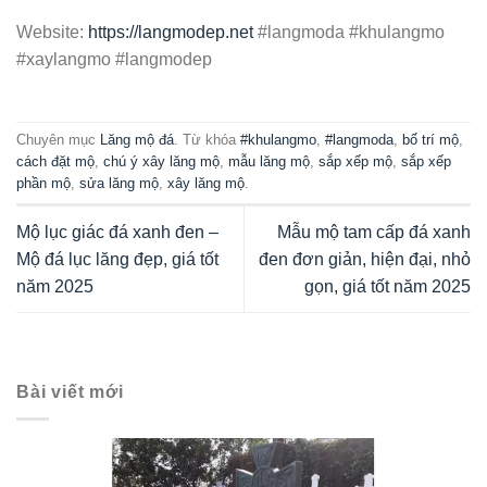
Website:
https://langmodep.net
#langmoda #khulangmo
#xaylangmo #langmodep
Chuyên mục
Lăng mộ đá
. Từ khóa
#khulangmo
,
#langmoda
,
bố trí mộ
,
cách đặt mộ
,
chú ý xây lăng mộ
,
mẫu lăng mộ
,
sắp xếp mộ
,
sắp xếp
phần mộ
,
sửa lăng mộ
,
xây lăng mộ
.
Mộ lục giác đá xanh đen –
Mẫu mộ tam cấp đá xanh
Mộ đá lục lăng đẹp, giá tốt
đen đơn giản, hiện đại, nhỏ
năm 2025
gọn, giá tốt năm 2025
Bài viết mới