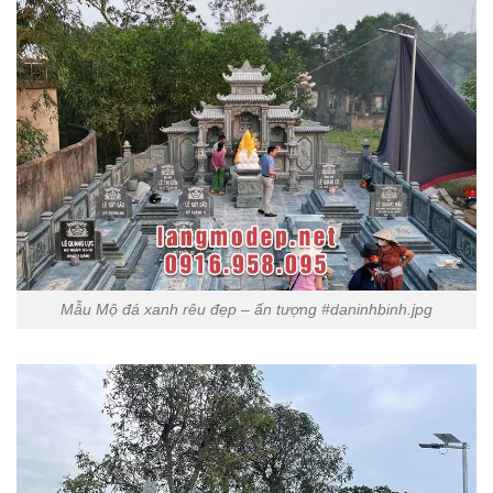
Mẫu Mộ đá xanh rêu đẹp – ấn tượng #daninhbinh.jpg