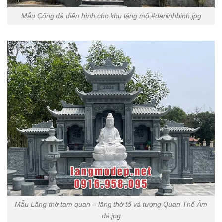
Mẫu Cổng đá điển hình cho khu lăng mộ #daninhbinh.jpg
Mẫu Lăng thờ tam quan – lăng thờ tổ và tượng Quan Thế Âm
đá.jpg