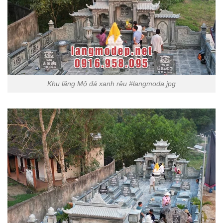
Khu lăng Mộ đá xanh rêu #langmoda.jpg