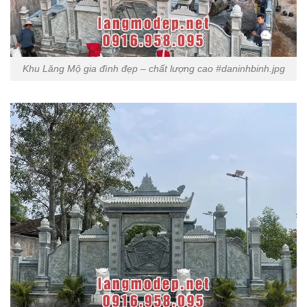
Khu Lăng Mộ gia đình đẹp – chất lượng cao #daninhbinh.jpg