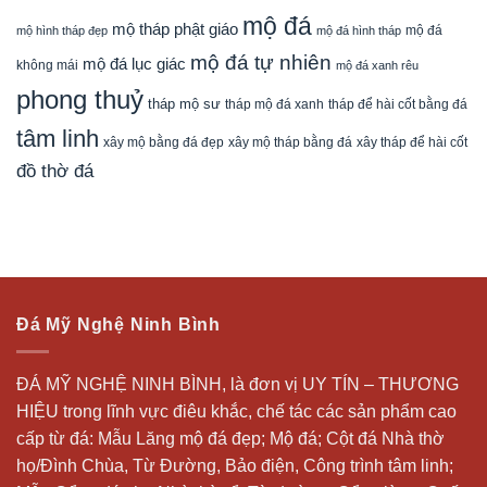
mộ đá
mộ tháp phật giáo
mộ đá
mộ hình tháp đẹp
mộ đá hình tháp
mộ đá tự nhiên
mộ đá lục giác
không mái
mộ đá xanh rêu
phong thuỷ
tháp mộ sư
tháp mộ đá xanh
tháp để hài cốt bằng đá
tâm linh
xây mộ bằng đá đẹp
xây tháp để hài cốt
xây mộ tháp bằng đá
đồ thờ đá
Đá Mỹ Nghệ Ninh Bình
ĐÁ MỸ NGHỆ NINH BÌNH, là đơn vị UY TÍN – THƯƠNG
HIỆU trong lĩnh vực điêu khắc, chế tác các sản phẩm cao
cấp từ đá: Mẫu
Lăng mộ đá
đẹp;
Mộ đá
; Cột đá Nhà thờ
họ/Đình Chùa, Từ Đường, Bảo điện, Công trình tâm linh;