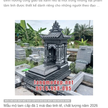
Đỉnh hương công giáo đá xanh rêu là một trong những vật phẩm
tâm linh được thiết kế dành riêng cho những người theo đạo ...
MẪU MỘ ĐÁ ĐẸP MỘ TAM CẤP ĐÁ MỘ ĐÁ MỘT MÁI MỘ ĐÁ ĐƠN
Mẫu mộ tam cấp đá 1 mái đao tinh tế, chất lượng năm 2026