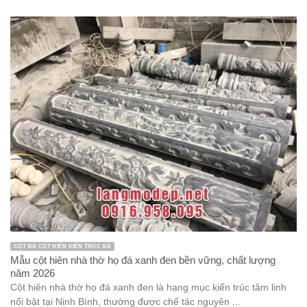
CỘT ĐÁ CỘT HIÊN KIẾN TRÚC ĐÁ
Mẫu cột hiên nhà thờ họ đá xanh đen bền vững, chất lượng
năm 2026
Cột hiên nhà thờ họ đá xanh đen là hạng mục kiến trúc tâm linh
nổi bật tại Ninh Bình, thường được chế tác nguyên ...