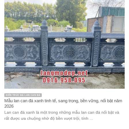
KIẾN TRÚC ĐÁ LAN CAN ĐÁ
Mẫu lan can đá xanh tinh tế, sang trọng, bền vững, nổi bật năm
2026
Lan can đá xanh là một trong những mẫu lan can đá nổi bật và
rất được ưa chuộng nhờ độ bền vượt trội, tính ...