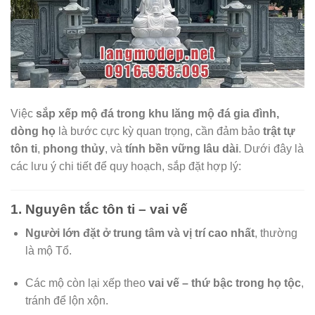
Việc
sắp xếp mộ đá trong khu lăng mộ đá gia đình,
dòng họ
là bước cực kỳ quan trọng, cần đảm bảo
trật tự
tôn ti
,
phong thủy
, và
tính bền vững lâu dài
. Dưới đây là
các lưu ý chi tiết để quy hoạch, sắp đặt hợp lý:
1.
Nguyên tắc tôn ti – vai vế
Người lớn đặt ở trung tâm và vị trí cao nhất
, thường
là mộ Tổ.
Các mộ còn lại xếp theo
vai vế – thứ bậc trong họ tộc
,
tránh để lộn xộn.