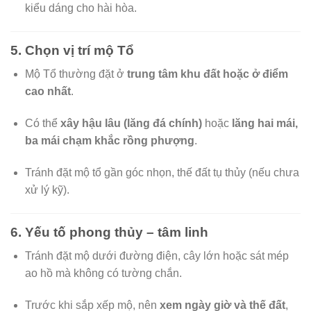
kiểu dáng cho hài hòa.
5.
Chọn vị trí mộ Tổ
Mộ Tổ thường đặt ở
trung tâm khu đất hoặc ở điểm
cao nhất
.
Có thể
xây hậu lâu (lăng đá chính)
hoặc
lăng hai mái,
ba mái chạm khắc rồng phượng
.
Tránh đặt mộ tổ gần góc nhọn, thế đất tụ thủy (nếu chưa
xử lý kỹ).
6.
Yếu tố phong thủy – tâm linh
Tránh đặt mộ dưới đường điện, cây lớn hoặc sát mép
ao hồ mà không có tường chắn.
Trước khi sắp xếp mộ, nên
xem ngày giờ và thế đất
,