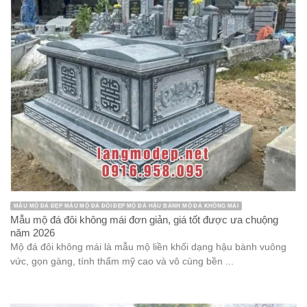
MẪU MỘ ĐÁ ĐẸP MẪU MỘ ĐÁ ĐÔI ĐẸP MỘ ĐÁ HẬU BÀNH MỘ ĐÁ KHÔNG MÁI
Mẫu mộ đá đôi không mái đơn giản, giá tốt được ưa chuộng
năm 2026
Mộ đá đôi không mái là mẫu mộ liền khối dạng hậu bành vuông
vức, gọn gàng, tính thẩm mỹ cao và vô cùng bền ...