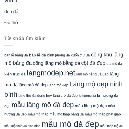
Voi đá
đèn đá
Đồ thờ
Từ khóa tìm kiếm
cổng khu lăng
bàn lễ đá
cuốn thư đá
bàn lễ bằng đá
bình phong đá
mộ bằng đá
cột đá đẹp
cổng lăng mộ bằng đá
giá mộ đá
langmodep.net
lăng
kiến trúc đá
làm mộ bằng đá đẹp
Lăng mộ đẹp ninh
mộ đá
lăng mộ đá đẹp
lăng mộ đẹp
bình
lăng thờ đá dòng họv
lư hương đá
lăng thờ đá đẹp
lư hương đá
mẫu lăng mộ đá đẹp
mẫu lăng mộ đẹp
đẹp
mẫu lư
mẫu mộ tháp bằng đá
mẫu mộ tháp phật giáo
hương đá đẹp
mẫu mộ tháp
mẫu mộ đá đẹp
mẫu mộ tháp đá ninh bình
mẫu tháp mộ đá