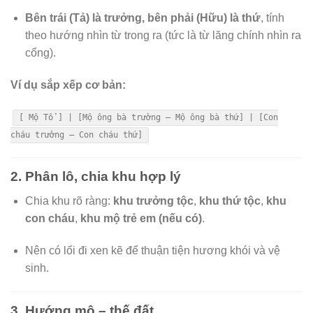
Bên trái (Tả) là trưởng, bên phải (Hữu) là thứ
, tính
theo hướng nhìn từ trong ra (tức là từ lăng chính nhìn ra
cổng).
Ví dụ sắp xếp cơ bản:
[ Mộ Tổ ] | [Mộ ông bà trưởng – Mộ ông bà thứ] | [Con
cháu trưởng – Con cháu thứ]
2.
Phân lô, chia khu hợp lý
Chia khu rõ ràng:
khu trưởng tộc
,
khu thứ tộc
,
khu
con cháu
,
khu mộ trẻ em (nếu có)
.
Nên có lối đi xen kẽ để thuận tiện hương khói và vệ
sinh.
3.
Hướng mộ – thế đất