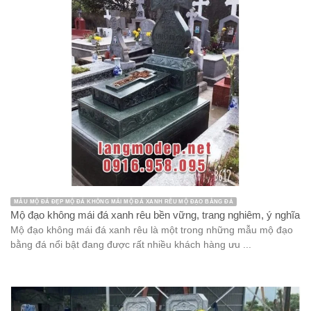
MẪU MỘ ĐÁ ĐẸP MỘ ĐÁ KHÔNG MÁI MỘ ĐÁ XANH RÊU MỘ ĐẠO BẰNG ĐÁ
Mộ đạo không mái đá xanh rêu bền vững, trang nghiêm, ý nghĩa
Mộ đạo không mái đá xanh rêu là một trong những mẫu mộ đạo
bằng đá nổi bật đang được rất nhiều khách hàng ưu ...