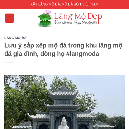
Skip
XÂY LĂNG MỘ ĐÁ, MỘ ĐÁ SỐ 1 VIỆT NAM
to
content
LĂNG MỘ ĐÁ
Lưu ý sắp xếp mộ đá trong khu lăng mộ
đá gia đình, dòng họ #langmoda