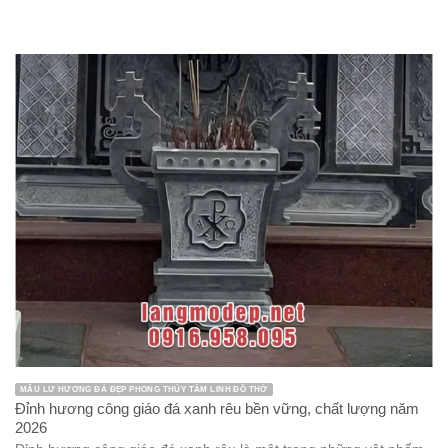
MẪU LƯ HƯƠNG ĐÁ ĐẸP PHONG THỦY TÂM LINH ĐỒ THỜ
Đỉnh hương công giáo đá xanh rêu bền vững, chất lượng năm
2026