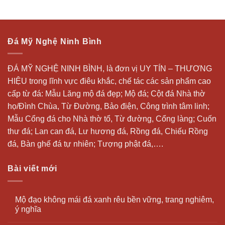
Đá Mỹ Nghệ Ninh Bình
ĐÁ MỸ NGHỆ NINH BÌNH, là đơn vị UY TÍN – THƯƠNG
HIỆU trong lĩnh vực điêu khắc, chế tác các sản phẩm cao
cấp từ đá: Mẫu
Lăng mộ đá
đẹp;
Mộ đá
; Cột đá Nhà thờ
họ/Đình Chùa, Từ Đường, Bảo điện, Công trình tâm linh;
Mẫu Cổng đá cho Nhà thờ tổ, Từ đường, Cổng làng; Cuốn
thư đá;
Lan can đá
, Lư hương đá, Rồng đá, Chiếu Rồng
đá, Bàn ghế đá tự nhiên; Tượng phật đá,….
Bài viết mới
Mộ đạo không mái đá xanh rêu bền vững, trang nghiêm,
ý nghĩa