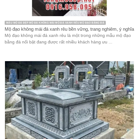
MẪU MỘ ĐÁ ĐẸP MỘ ĐÁ KHÔNG MÁI MỘ ĐÁ XANH RÊU MỘ ĐẠO BẰNG ĐÁ
Mộ đạo không mái đá xanh rêu bền vững, trang nghiêm, ý nghĩa
Mộ đạo không mái đá xanh rêu là một trong những mẫu mộ đạo
bằng đá nổi bật đang được rất nhiều khách hàng ưu ...