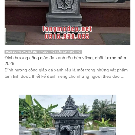
MẪU LƯ HƯƠNG ĐÁ ĐẸP PHONG THỦY TÂM LINH ĐỒ THỜ
Đỉnh hương công giáo đá xanh rêu bền vững, chất lượng năm
2026
Đỉnh hương công giáo đá xanh rêu là một trong những vật phẩm
tâm linh được thiết kế dành riêng cho những người theo đạo ...