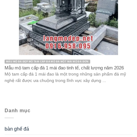
MẪU MỘ ĐÁ ĐẸP MỘ TAM CẤP ĐÁ MỘ ĐÁ MỘT MÁI MỘ ĐÁ ĐƠN
Mẫu mộ tam cấp đá 1 mái đao tinh tế, chất lượng năm 2026
Mộ tam cấp đá 1 mái đao là một trong những sản phẩm đá mỹ
nghệ rất được ưa chuộng trong lĩnh vực xây dựng ...
Danh mục
bàn ghế đá