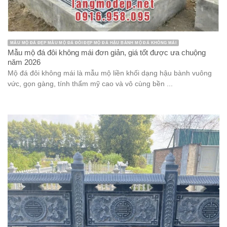
MẪU MỘ ĐÁ ĐẸP MẪU MỘ ĐÁ ĐÔI ĐẸP MỘ ĐÁ HẬU BÀNH MỘ ĐÁ KHÔNG MÁI
Mẫu mộ đá đôi không mái đơn giản, giá tốt được ưa chuộng
năm 2026
Mộ đá đôi không mái là mẫu mộ liền khối dạng hậu bành vuông
vức, gọn gàng, tính thẩm mỹ cao và vô cùng bền ...