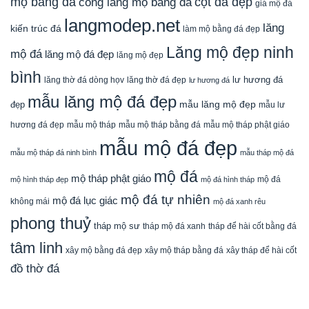
mộ bằng đá
cột đá đẹp
cổng lăng mộ bằng đá
giá mộ đá
langmodep.net
lăng
kiến trúc đá
làm mộ bằng đá đẹp
Lăng mộ đẹp ninh
mộ đá
lăng mộ đá đẹp
lăng mộ đẹp
bình
lăng thờ đá dòng họv
lư hương đá
lăng thờ đá đẹp
lư hương đá
mẫu lăng mộ đá đẹp
mẫu lăng mộ đẹp
đẹp
mẫu lư
mẫu mộ tháp bằng đá
mẫu mộ tháp phật giáo
hương đá đẹp
mẫu mộ tháp
mẫu mộ đá đẹp
mẫu mộ tháp đá ninh bình
mẫu tháp mộ đá
mộ đá
mộ tháp phật giáo
mộ đá
mộ hình tháp đẹp
mộ đá hình tháp
mộ đá tự nhiên
mộ đá lục giác
không mái
mộ đá xanh rêu
phong thuỷ
tháp mộ sư
tháp mộ đá xanh
tháp để hài cốt bằng đá
tâm linh
xây mộ bằng đá đẹp
xây tháp để hài cốt
xây mộ tháp bằng đá
đồ thờ đá