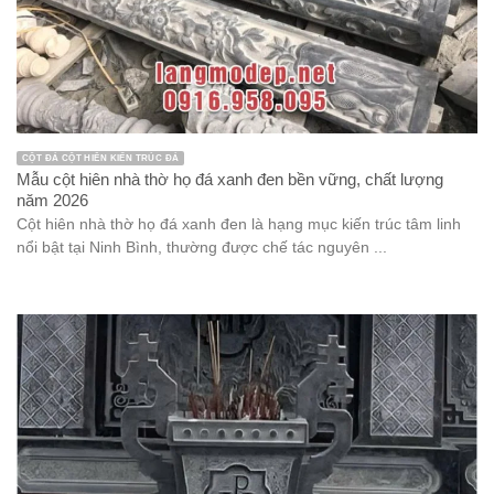
CỘT ĐÁ CỘT HIÊN KIẾN TRÚC ĐÁ
Mẫu cột hiên nhà thờ họ đá xanh đen bền vững, chất lượng
năm 2026
Cột hiên nhà thờ họ đá xanh đen là hạng mục kiến trúc tâm linh
nổi bật tại Ninh Bình, thường được chế tác nguyên ...