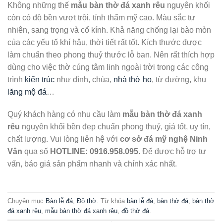
Không những thế
mẫu
bàn thờ đá xanh rêu
nguyên khối
còn có độ bền vượt trội, tính thẩm mỹ cao. Màu sắc tự
nhiên, sang trọng và cổ kính. Khả năng chống lại bào mòn
của các yếu tố khí hậu, thời tiết rất tốt. Kích thước được
làm chuẩn theo phong thuỷ thước lỗ ban. Nên rất thích hợp
dùng cho việc thờ cúng tâm linh ngoài trời trong các công
trình
kiến trúc
như đình, chùa,
nhà thờ họ
, từ đường, khu
lăng mộ đá
…
Quý khách hàng có nhu cầu làm
mẫu
bàn thờ đá xanh
rêu
nguyên khối bền đẹp chuẩn phong thuỷ, giá tốt, uy tín,
chất lượng. Vui lòng liên hệ với
cơ sở đá mỹ nghệ Ninh
Vân
qua số
HOTLINE:
0916.958.095.
Để được hỗ trợ tư
vấn, báo giá sản phẩm nhanh và chính xác nhất.
Chuyên mục
Bàn lễ đá
,
Đồ thờ
. Từ khóa
bàn lễ đá
,
bàn thờ đá
,
bàn thờ
đá xanh rêu
,
mẫu bàn thờ đá xanh rêu
,
đồ thờ đá
.