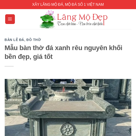
Skip
XÂY LĂNG MỘ ĐÁ, MỘ ĐÁ SỐ 1 VIỆT NAM
to
content
BÀN LỄ ĐÁ
,
ĐỒ THỜ
Mẫu bàn thờ đá xanh rêu nguyên khối
bền đẹp, giá tốt