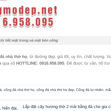
hi tiết mặt trong và mặt bên cổng
đá nhà thờ họ
, từ đường đẹp, giá tốt, uy tín, chất lượng. Vu
n
qua số
HOTTLINE: 0916.958.095
. Để được tư vấn, hỗ trợ 
á
,
cổng đá nhà thờ họ
,
cổng đá nhà thờ họ đẹp
,
Cổng đá tự nhiên
,
mẫ
Lắp đặt cây hương thờ 2 mái bằng đá cho gia ch
 hiện đại,