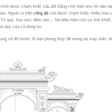
ụ chính được chạm khắc câu đối bằng chữ Hán như lời dăn dạ
háu. Ngoài ra trên
cổng đá
còn được chạm khắc nhiều hoa v
n Tứ quý, hoa sen, đầm sen… Nó biểu hiện cho sự tinh khiết,
hú quý của cả dòng họ.
cung số đỏ thước lỗ ban phong thuỷ để mang lại may mắn, b