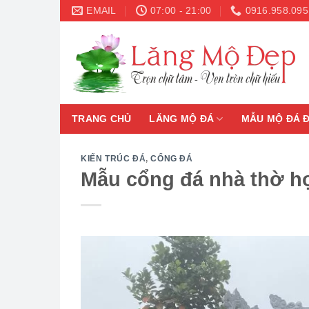
Skip
EMAIL
07:00 - 21:00
0916.958.095
to
content
TRANG CHỦ
LĂNG MỘ ĐÁ
MẪU MỘ ĐÁ 
KIẾN TRÚC ĐÁ
,
CỔNG ĐÁ
Mẫu cổng đá nhà thờ họ