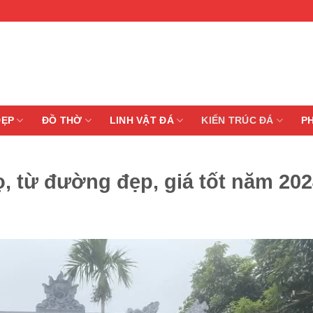
ĐẸP
ĐỒ THỜ
LINH VẬT ĐÁ
KIẾN TRÚC ĐÁ
P
, từ đường đẹp, giá tốt năm 20