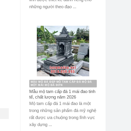
những người theo đạo ...
MẪU MỘ ĐÁ ĐẸP MỘ TAM CẤP ĐÁ MỘ ĐÁ
MỘT MÁI MỘ ĐÁ ĐƠN
Mẫu mộ tam cấp đá 1 mái đao tinh
tế, chất lượng năm 2026
Mộ tam cấp đá 1 mái đao là một
trong những sản phẩm đá mỹ nghệ
rất được ưa chuộng trong lĩnh vực
xây dựng ...