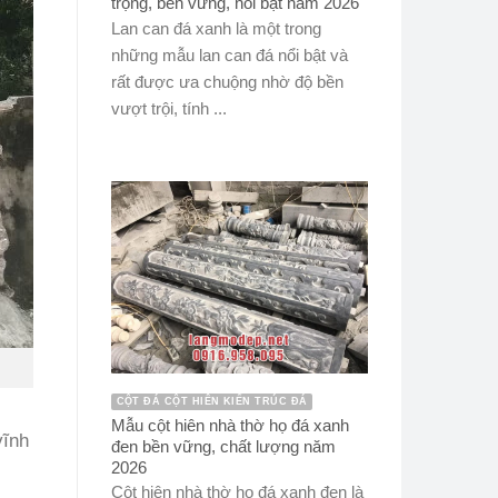
trọng, bền vững, nổi bật năm 2026
Lan can đá xanh là một trong
những mẫu lan can đá nổi bật và
rất được ưa chuộng nhờ độ bền
vượt trội, tính ...
CỘT ĐÁ CỘT HIÊN KIẾN TRÚC ĐÁ
Mẫu cột hiên nhà thờ họ đá xanh
vĩnh
đen bền vững, chất lượng năm
2026
Cột hiên nhà thờ họ đá xanh đen là