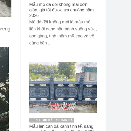
Mẫu mộ đá đôi không mái đơn
giản, giá tốt được ưa chuộng năm
2026
Mộ đá đôi không mái là mẫu mộ
lượng
liền khối dạng hậu bành vuông vức,
gọn gàng, tính thẩm mỹ cao và vô
cùng bền ...
KIẾN TRÚC ĐÁ LAN CAN ĐÁ
Mẫu lan can đá xanh tinh tế, sang