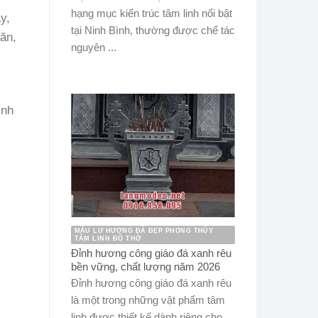
hạng mục kiến trúc tâm linh nổi bật
y,
tại Ninh Bình, thường được chế tác
ăn,
nguyên ...
ình
MẪU LƯ HƯƠNG ĐÁ ĐẸP PHONG THỦY
TÂM LINH ĐỒ THỜ
Đỉnh hương công giáo đá xanh rêu
bền vững, chất lượng năm 2026
Đỉnh hương công giáo đá xanh rêu
là một trong những vật phẩm tâm
linh được thiết kế dành riêng cho