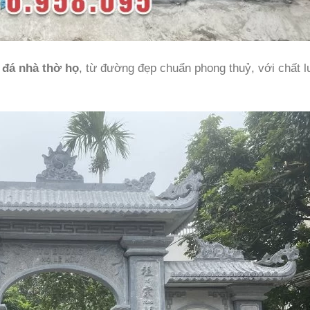
 đá nhà thờ họ
, từ đường đẹp chuẩn phong thuỷ, với chất 