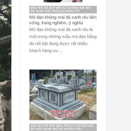
MẪU MỘ ĐÁ ĐẸP MỘ ĐÁ KHÔNG MÁI MỘ
ĐÁ XANH RÊU MỘ ĐẠO BẰNG ĐÁ
Mộ đạo không mái đá xanh rêu bền
vững, trang nghiêm, ý nghĩa
Mộ đạo không mái đá xanh rêu là
một trong những mẫu mộ đạo bằng
đá nổi bật đang được rất nhiều
khách hàng ưu ...
MẪU MỘ ĐÁ ĐẸP MẪU MỘ ĐÁ ĐÔI ĐẸP MỘ
ĐÁ HẬU BÀNH MỘ ĐÁ KHÔNG MÁI