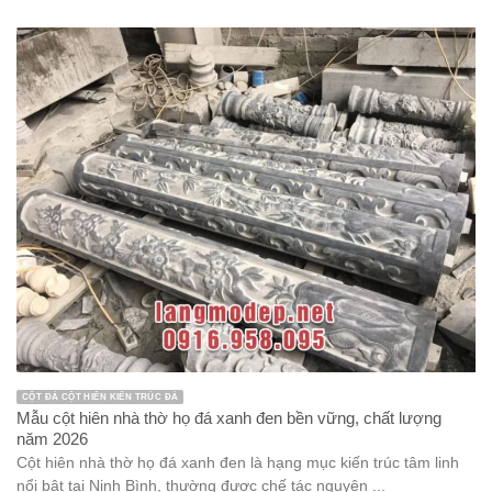
CỘT ĐÁ CỘT HIÊN KIẾN TRÚC ĐÁ
Mẫu cột hiên nhà thờ họ đá xanh đen bền vững, chất lượng
năm 2026
Cột hiên nhà thờ họ đá xanh đen là hạng mục kiến trúc tâm linh
nổi bật tại Ninh Bình, thường được chế tác nguyên ...