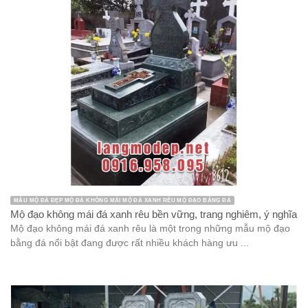
MẪU MỘ ĐÁ ĐẸP MỘ ĐÁ KHÔNG MÁI MỘ ĐÁ XANH RÊU MỘ ĐẠO BẰNG ĐÁ
Mộ đạo không mái đá xanh rêu bền vững, trang nghiêm, ý nghĩa
Mộ đạo không mái đá xanh rêu là một trong những mẫu mộ đạo
bằng đá nổi bật đang được rất nhiều khách hàng ưu ...