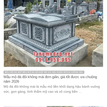
MẪU MỘ ĐÁ ĐẸP MẪU MỘ ĐÁ ĐÔI ĐẸP MỘ ĐÁ HẬU BÀNH MỘ ĐÁ KHÔNG MÁI
Mẫu mộ đá đôi không mái đơn giản, giá tốt được ưa chuộng
năm 2026
Mộ đá đôi không mái là mẫu mộ liền khối dạng hậu bành vuông
vức, gọn gàng, tính thẩm mỹ cao và vô cùng bền ...