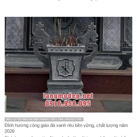
MẪU LƯ HƯƠNG ĐÁ ĐẸP PHONG THỦY TÂM LINH ĐỒ THỜ
Đỉnh hương công giáo đá xanh rêu bền vững, chất lượng năm
2026