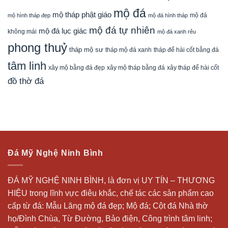
mộ đá
mộ tháp phật giáo
mộ đá
mộ hình tháp đẹp
mộ đá hình tháp
mộ đá tự nhiên
mộ đá lục giác
không mái
mộ đá xanh rêu
phong thuỷ
tháp mộ sư
tháp mộ đá xanh
tháp để hài cốt bằng đá
tâm linh
xây mộ bằng đá đẹp
xây tháp để hài cốt
xây mộ tháp bằng đá
đồ thờ đá
Đá Mỹ Nghệ Ninh Bình
ĐÁ MỸ NGHỆ NINH BÌNH, là đơn vị UY TÍN – THƯƠNG
HIỆU trong lĩnh vực điêu khắc, chế tác các sản phẩm cao
cấp từ đá: Mẫu
Lăng mộ đá
đẹp;
Mộ đá
; Cột đá Nhà thờ
họ/Đình Chùa, Từ Đường, Bảo điện, Công trình tâm linh;