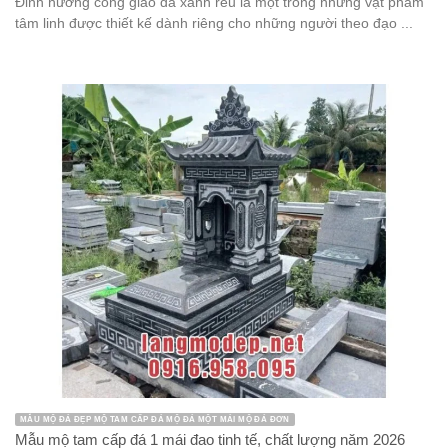
Đỉnh hương công giáo đá xanh rêu là một trong những vật phẩm
tâm linh được thiết kế dành riêng cho những người theo đạo ...
MẪU MỘ ĐÁ ĐẸP MỘ TAM CẤP ĐÁ MỘ ĐÁ MỘT MÁI MỘ ĐÁ ĐƠN
Mẫu mộ tam cấp đá 1 mái đao tinh tế, chất lượng năm 2026