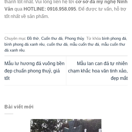
thành tốt nhất. Vui lòng liên hệ tới
cơ sở đá mỹ nghệ Ninh
Vân
qua
HOTLINE:
0916.958.095
. Để được tư vấn, hỗ trợ
tốt nhất về sản phẩm.
Chuyên mục
Đồ thờ
,
Cuốn thư đá
,
Phong thủy
. Từ khóa
bình phong đá
,
bình phong đá xanh rêu
,
cuốn thư đá
,
mẫu cuốn thư đá
,
mẫu cuốn thư
đá xanh rêu
.
Mẫu lư hương đá vuông bền
Mẫu lan can đá tự nhiên
đẹp chuẩn phong thuỷ, giá
chạm khắc hoa văn tinh xảo,
tốt
đẹp mắt
Bài viết mới