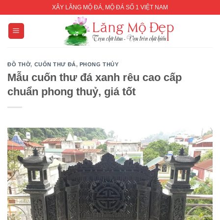
Skip
XÂY LĂNG MỘ ĐÁ, MỘ ĐÁ SỐ 1 VIỆT NAM
to
content
ĐỒ THỜ
,
CUỐN THƯ ĐÁ
,
PHONG THỦY
Mẫu cuốn thư đá xanh rêu cao cấp
chuẩn phong thuỷ, giá tốt