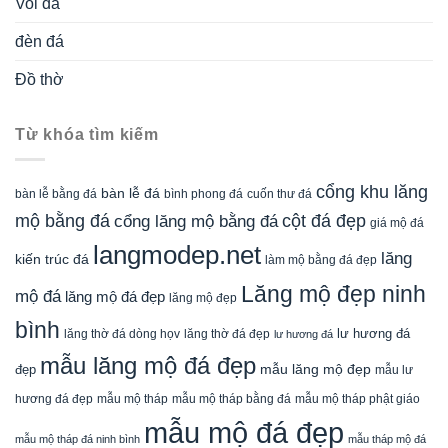
Voi đá
đèn đá
Đồ thờ
Từ khóa tìm kiếm
cổng khu lăng
bàn lễ đá
cuốn thư đá
bàn lễ bằng đá
bình phong đá
mộ bằng đá
cột đá đẹp
cổng lăng mộ bằng đá
giá mộ đá
langmodep.net
lăng
kiến trúc đá
làm mộ bằng đá đẹp
Lăng mộ đẹp ninh
mộ đá
lăng mộ đá đẹp
lăng mộ đẹp
bình
lăng thờ đá dòng họv
lư hương đá
lăng thờ đá đẹp
lư hương đá
mẫu lăng mộ đá đẹp
mẫu lăng mộ đẹp
đẹp
mẫu lư
mẫu mộ tháp bằng đá
mẫu mộ tháp phật giáo
hương đá đẹp
mẫu mộ tháp
mẫu mộ đá đẹp
mẫu mộ tháp đá ninh bình
mẫu tháp mộ đá