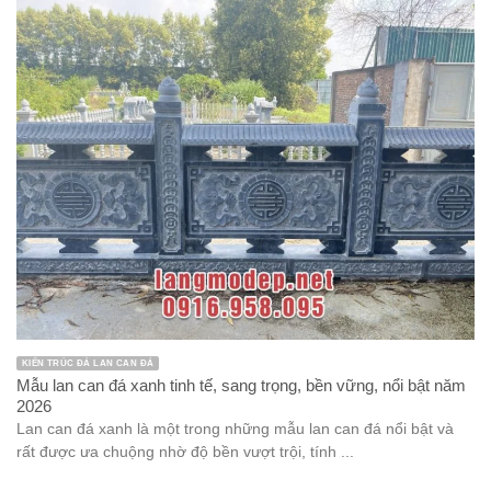
KIẾN TRÚC ĐÁ LAN CAN ĐÁ
Mẫu lan can đá xanh tinh tế, sang trọng, bền vững, nổi bật năm
2026
Lan can đá xanh là một trong những mẫu lan can đá nổi bật và
rất được ưa chuộng nhờ độ bền vượt trội, tính ...