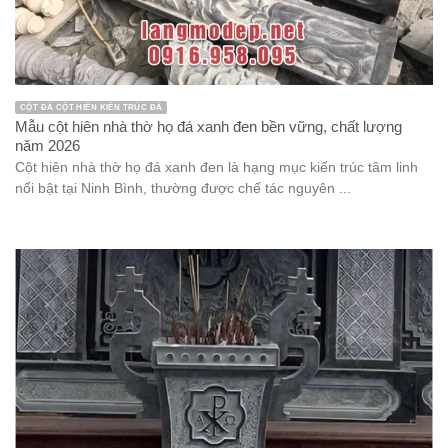
CỘT ĐÁ CỘT HIÊN KIẾN TRÚC ĐÁ
Mẫu cột hiên nhà thờ họ đá xanh đen bền vững, chất lượng
năm 2026
Cột hiên nhà thờ họ đá xanh đen là hạng mục kiến trúc tâm linh
nổi bật tại Ninh Bình, thường được chế tác nguyên ...