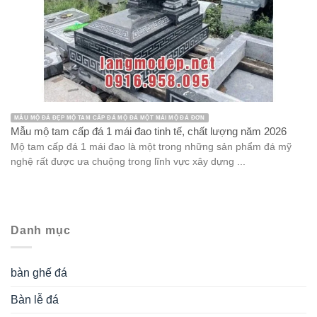
MẪU MỘ ĐÁ ĐẸP MỘ TAM CẤP ĐÁ MỘ ĐÁ MỘT MÁI MỘ ĐÁ ĐƠN
Mẫu mộ tam cấp đá 1 mái đao tinh tế, chất lượng năm 2026
Mộ tam cấp đá 1 mái đao là một trong những sản phẩm đá mỹ
nghệ rất được ưa chuộng trong lĩnh vực xây dựng ...
Danh mục
bàn ghế đá
Bàn lễ đá