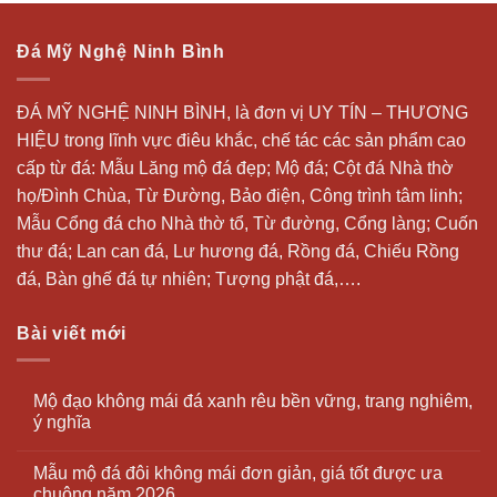
Đá Mỹ Nghệ Ninh Bình
ĐÁ MỸ NGHỆ NINH BÌNH, là đơn vị UY TÍN – THƯƠNG
HIỆU trong lĩnh vực điêu khắc, chế tác các sản phẩm cao
cấp từ đá: Mẫu
Lăng mộ đá
đẹp;
Mộ đá
; Cột đá Nhà thờ
họ/Đình Chùa, Từ Đường, Bảo điện, Công trình tâm linh;
Mẫu Cổng đá cho Nhà thờ tổ, Từ đường, Cổng làng; Cuốn
thư đá;
Lan can đá
, Lư hương đá, Rồng đá, Chiếu Rồng
đá, Bàn ghế đá tự nhiên; Tượng phật đá,….
Bài viết mới
Mộ đạo không mái đá xanh rêu bền vững, trang nghiêm,
ý nghĩa
Mẫu mộ đá đôi không mái đơn giản, giá tốt được ưa
chuộng năm 2026