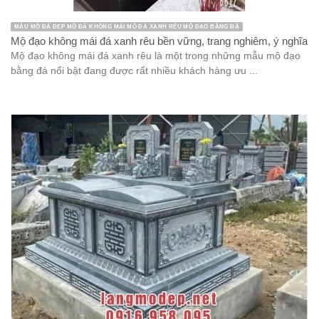
MẪU MỘ ĐÁ ĐẸP MỘ ĐÁ KHÔNG MÁI MỘ ĐÁ XANH RÊU MỘ ĐẠO BẰNG ĐÁ
Mộ đạo không mái đá xanh rêu bền vững, trang nghiêm, ý nghĩa
Mộ đạo không mái đá xanh rêu là một trong những mẫu mộ đạo
bằng đá nổi bật đang được rất nhiều khách hàng ưu ...