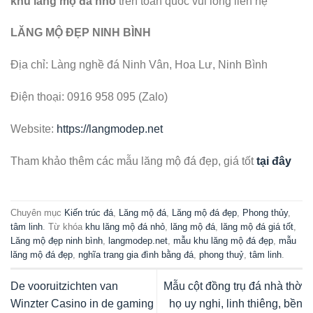
khu lăng mộ đá nhỏ
trên toàn quốc vui lòng liên hệ
LĂNG MỘ ĐẸP NINH BÌNH
Địa chỉ: Làng nghề đá Ninh Vân, Hoa Lư, Ninh Bình
Điện thoại: 0916 958 095 (Zalo)
Website:
https://langmodep.net
Tham khảo thêm các mẫu lăng mộ đá đẹp, giá tốt
tại đây
Chuyên mục
Kiến trúc đá
,
Lăng mộ đá
,
Lăng mộ đá đẹp
,
Phong thủy
,
tâm linh
. Từ khóa
khu lăng mộ đá nhỏ
,
lăng mộ đá
,
lăng mộ đá giá tốt
,
Lăng mộ đẹp ninh bình
,
langmodep.net
,
mẫu khu lăng mộ đá đẹp
,
mẫu
lăng mộ đá đẹp
,
nghĩa trang gia đình bằng đá
,
phong thuỷ
,
tâm linh
.
De vooruitzichten van
Mẫu cột đồng trụ đá nhà thờ
Winzter Casino in de gaming
họ uy nghi, linh thiêng, bền