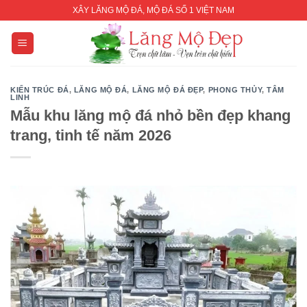
Skip
XÂY LĂNG MỘ ĐÁ, MỘ ĐÁ SỐ 1 VIỆT NAM
to
content
KIẾN TRÚC ĐÁ
,
LĂNG MỘ ĐÁ
,
LĂNG MỘ ĐÁ ĐẸP
,
PHONG THỦY
,
TÂM
LINH
Mẫu khu lăng mộ đá nhỏ bền đẹp khang
trang, tinh tế năm 2026