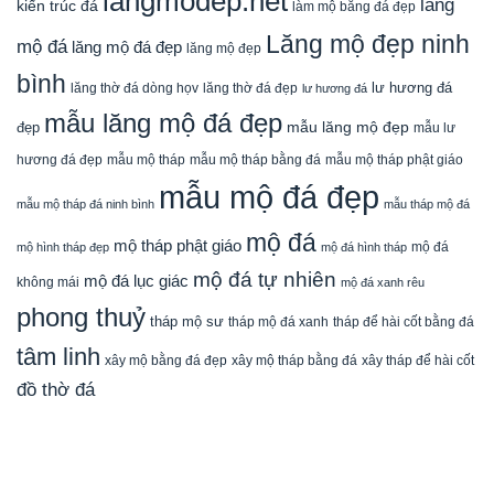
langmodep.net
lăng
kiến trúc đá
làm mộ bằng đá đẹp
Lăng mộ đẹp ninh
mộ đá
lăng mộ đá đẹp
lăng mộ đẹp
bình
lăng thờ đá dòng họv
lư hương đá
lăng thờ đá đẹp
lư hương đá
mẫu lăng mộ đá đẹp
mẫu lăng mộ đẹp
đẹp
mẫu lư
mẫu mộ tháp bằng đá
mẫu mộ tháp phật giáo
hương đá đẹp
mẫu mộ tháp
mẫu mộ đá đẹp
mẫu mộ tháp đá ninh bình
mẫu tháp mộ đá
mộ đá
mộ tháp phật giáo
mộ đá
mộ hình tháp đẹp
mộ đá hình tháp
mộ đá tự nhiên
mộ đá lục giác
không mái
mộ đá xanh rêu
phong thuỷ
tháp mộ sư
tháp mộ đá xanh
tháp để hài cốt bằng đá
tâm linh
xây mộ bằng đá đẹp
xây tháp để hài cốt
xây mộ tháp bằng đá
đồ thờ đá