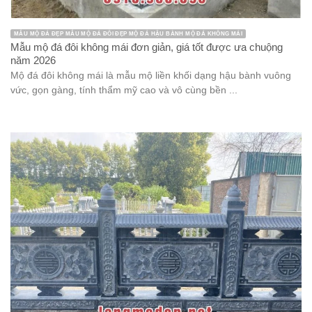
MẪU MỘ ĐÁ ĐẸP MẪU MỘ ĐÁ ĐÔI ĐẸP MỘ ĐÁ HẬU BÀNH MỘ ĐÁ KHÔNG MÁI
Mẫu mộ đá đôi không mái đơn giản, giá tốt được ưa chuộng
năm 2026
Mộ đá đôi không mái là mẫu mộ liền khối dạng hậu bành vuông
vức, gọn gàng, tính thẩm mỹ cao và vô cùng bền ...