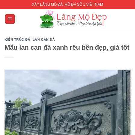
Skip
XÂY LĂNG MỘ ĐÁ, MỘ ĐÁ SỐ 1 VIỆT NAM
to
content
KIẾN TRÚC ĐÁ
,
LAN CAN ĐÁ
Mẫu lan can đá xanh rêu bền đẹp, giá tốt