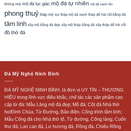
mộ đá tự nhiên
mộ đá lục giác
không mái
mộ đá xanh rêu
phong thuỷ
tháp mộ sư
tháp mộ đá xanh
tháp để hài cốt bằng đá
tâm linh
xây mộ bằng đá đẹp
xây tháp để hài cốt
xây mộ tháp bằng đá
đồ thờ đá
Đá Mỹ Nghệ Ninh Bình
ĐÁ MỸ NGHỆ NINH BÌNH, là đơn vị UY TÍN – THƯƠNG
HIỆU trong lĩnh vực điêu khắc, chế tác các sản phẩm cao
cấp từ đá: Mẫu
Lăng mộ đá
đẹp;
Mộ đá
; Cột đá Nhà thờ
họ/Đình Chùa, Từ Đường, Bảo điện, Công trình tâm linh;
Mẫu Cổng đá cho Nhà thờ tổ, Từ đường, Cổng làng; Cuốn
thư đá;
Lan can đá
, Lư hương đá, Rồng đá, Chiếu Rồng