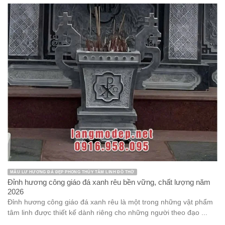
MẪU LƯ HƯƠNG ĐÁ ĐẸP PHONG THỦY TÂM LINH ĐỒ THỜ
Đỉnh hương công giáo đá xanh rêu bền vững, chất lượng năm
2026
Đỉnh hương công giáo đá xanh rêu là một trong những vật phẩm
tâm linh được thiết kế dành riêng cho những người theo đạo ...