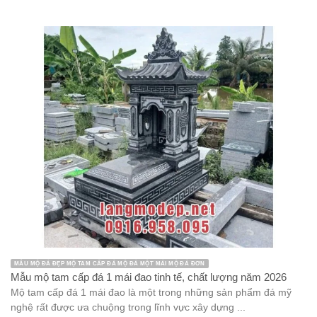
MẪU MỘ ĐÁ ĐẸP MỘ TAM CẤP ĐÁ MỘ ĐÁ MỘT MÁI MỘ ĐÁ ĐƠN
Mẫu mộ tam cấp đá 1 mái đao tinh tế, chất lượng năm 2026
Mộ tam cấp đá 1 mái đao là một trong những sản phẩm đá mỹ
nghệ rất được ưa chuộng trong lĩnh vực xây dựng ...