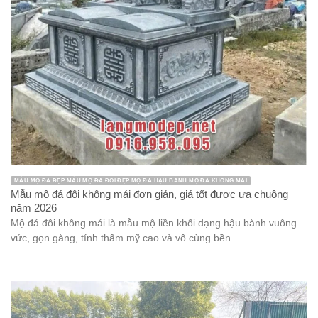
MẪU MỘ ĐÁ ĐẸP MẪU MỘ ĐÁ ĐÔI ĐẸP MỘ ĐÁ HẬU BÀNH MỘ ĐÁ KHÔNG MÁI
Mẫu mộ đá đôi không mái đơn giản, giá tốt được ưa chuộng
năm 2026
Mộ đá đôi không mái là mẫu mộ liền khối dạng hậu bành vuông
vức, gọn gàng, tính thẩm mỹ cao và vô cùng bền ...