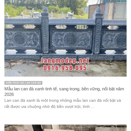
KIẾN TRÚC ĐÁ LAN CAN ĐÁ
Mẫu lan can đá xanh tinh tế, sang trọng, bền vững, nổi bật năm
2026
Lan can đá xanh là một trong những mẫu lan can đá nổi bật và
rất được ưa chuộng nhờ độ bền vượt trội, tính ...