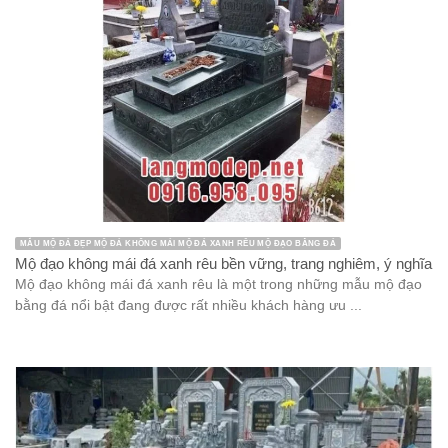
MẪU MỘ ĐÁ ĐẸP MỘ ĐÁ KHÔNG MÁI MỘ ĐÁ XANH RÊU MỘ ĐẠO BẰNG ĐÁ
Mộ đạo không mái đá xanh rêu bền vững, trang nghiêm, ý nghĩa
Mộ đạo không mái đá xanh rêu là một trong những mẫu mộ đạo
bằng đá nổi bật đang được rất nhiều khách hàng ưu ...