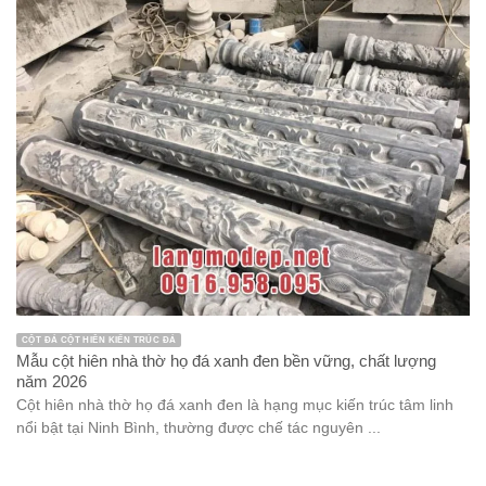
CỘT ĐÁ CỘT HIÊN KIẾN TRÚC ĐÁ
Mẫu cột hiên nhà thờ họ đá xanh đen bền vững, chất lượng
năm 2026
Cột hiên nhà thờ họ đá xanh đen là hạng mục kiến trúc tâm linh
nổi bật tại Ninh Bình, thường được chế tác nguyên ...