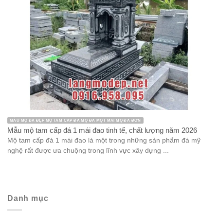
MẪU MỘ ĐÁ ĐẸP MỘ TAM CẤP ĐÁ MỘ ĐÁ MỘT MÁI MỘ ĐÁ ĐƠN
Mẫu mộ tam cấp đá 1 mái đao tinh tế, chất lượng năm 2026
Mộ tam cấp đá 1 mái đao là một trong những sản phẩm đá mỹ
nghệ rất được ưa chuộng trong lĩnh vực xây dựng ...
Danh mục