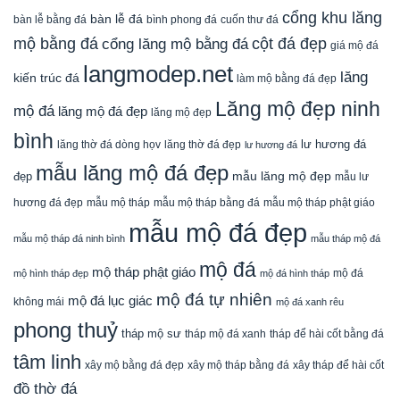
cổng khu lăng
bàn lễ đá
cuốn thư đá
bàn lễ bằng đá
bình phong đá
mộ bằng đá
cột đá đẹp
cổng lăng mộ bằng đá
giá mộ đá
langmodep.net
lăng
kiến trúc đá
làm mộ bằng đá đẹp
Lăng mộ đẹp ninh
mộ đá
lăng mộ đá đẹp
lăng mộ đẹp
bình
lăng thờ đá dòng họv
lư hương đá
lăng thờ đá đẹp
lư hương đá
mẫu lăng mộ đá đẹp
mẫu lăng mộ đẹp
đẹp
mẫu lư
mẫu mộ tháp bằng đá
mẫu mộ tháp phật giáo
hương đá đẹp
mẫu mộ tháp
mẫu mộ đá đẹp
mẫu mộ tháp đá ninh bình
mẫu tháp mộ đá
mộ đá
mộ tháp phật giáo
mộ đá
mộ hình tháp đẹp
mộ đá hình tháp
mộ đá tự nhiên
mộ đá lục giác
không mái
mộ đá xanh rêu
phong thuỷ
tháp mộ sư
tháp mộ đá xanh
tháp để hài cốt bằng đá
tâm linh
xây mộ bằng đá đẹp
xây tháp để hài cốt
xây mộ tháp bằng đá
đồ thờ đá