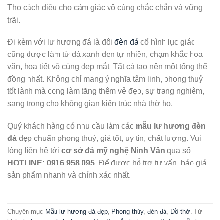
Thọ cách điệu cho cảm giác vô cùng chắc chắn và vững
trãi.
Đi kèm với lư hương đá là đôi
đèn đá
cổ hình lục giác
cũng được làm từ đá xanh đen tự nhiên, chạm khắc hoa
văn, hoạ tiết vô cùng đẹp mắt. Tất cả tạo nên một tổng thể
đồng nhất. Không chỉ mang ý nghĩa tâm linh, phong thuỷ
tốt lành mà cong làm tăng thêm vẻ đẹp, sự trang nghiêm,
sang trọng cho không gian kiến trúc nhà thờ họ.
Quý khách hàng có nhu cầu làm các
mẫu lư hương đèn
đá
đẹp chuẩn phong thuỷ, giá tốt, uy tín, chất lượng. Vui
lòng liên hệ tới
cơ sở đá mỹ nghệ Ninh Vân
qua số
HOTLINE:
0916.958.095.
Để được hỗ trợ tư vấn, báo giá
sản phẩm nhanh và chính xác nhất.
Chuyên mục
Mẫu lư hương đá đẹp
,
Phong thủy
,
đèn đá
,
Đồ thờ
. Từ