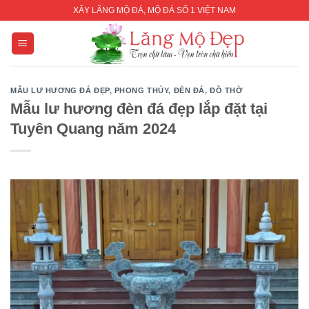
Skip
XÂY LĂNG MỘ ĐÁ, MỘ ĐÁ SỐ 1 VIỆT NAM
to
content
MẪU LƯ HƯƠNG ĐÁ ĐẸP
,
PHONG THỦY
,
ĐÈN ĐÁ
,
ĐỒ THỜ
Mẫu lư hương đèn đá đẹp lắp đặt tại
Tuyên Quang năm 2024