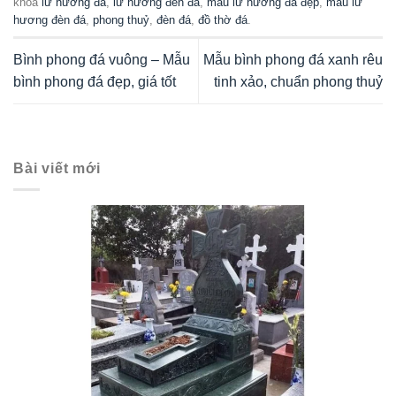
khóa
lư hương đá
,
lư hương đèn đá
,
mẫu lư hương đá đẹp
,
mẫu lư
hương đèn đá
,
phong thuỷ
,
đèn đá
,
đồ thờ đá
.
Bình phong đá vuông – Mẫu
Mẫu bình phong đá xanh rêu
bình phong đá đẹp, giá tốt
tinh xảo, chuẩn phong thuỷ
Bài viết mới