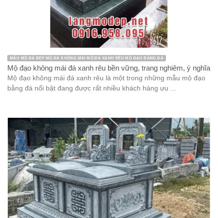
MẪU MỘ ĐÁ ĐẸP MỘ ĐÁ KHÔNG MÁI MỘ ĐÁ XANH RÊU MỘ ĐẠO BẰNG ĐÁ
Mộ đạo không mái đá xanh rêu bền vững, trang nghiêm, ý nghĩa
Mộ đạo không mái đá xanh rêu là một trong những mẫu mộ đạo
bằng đá nổi bật đang được rất nhiều khách hàng ưu ...