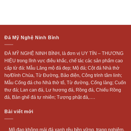
Đá Mỹ Nghệ Ninh Bình
ĐÁ MỸ NGHỆ NINH BÌNH, là đơn vị UY TÍN – THƯƠNG
HIỆU trong lĩnh vực điêu khắc, chế tác các sản phẩm cao
cấp từ đá: Mẫu
Lăng mộ đá
đẹp;
Mộ đá
; Cột đá Nhà thờ
họ/Đình Chùa, Từ Đường, Bảo điện, Công trình tâm linh;
Mẫu Cổng đá cho Nhà thờ tổ, Từ đường, Cổng làng; Cuốn
thư đá;
Lan can đá
, Lư hương đá, Rồng đá, Chiếu Rồng
đá, Bàn ghế đá tự nhiên; Tượng phật đá,….
Bài viết mới
Mộ đạo không mái đá xanh rêu bền vững, trang nghiêm,