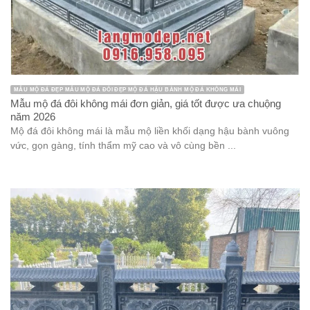
MẪU MỘ ĐÁ ĐẸP MẪU MỘ ĐÁ ĐÔI ĐẸP MỘ ĐÁ HẬU BÀNH MỘ ĐÁ KHÔNG MÁI
Mẫu mộ đá đôi không mái đơn giản, giá tốt được ưa chuộng
năm 2026
Mộ đá đôi không mái là mẫu mộ liền khối dạng hậu bành vuông
vức, gọn gàng, tính thẩm mỹ cao và vô cùng bền ...