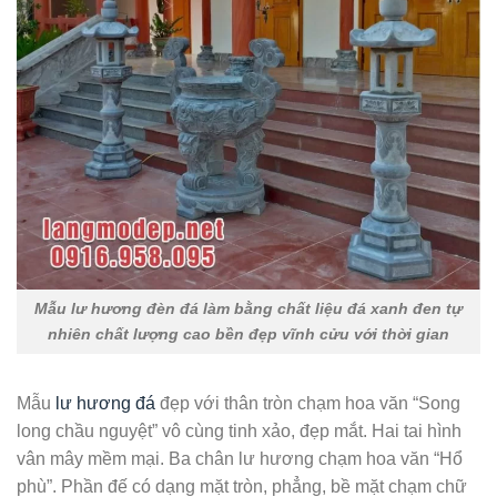
Mẫu lư hương đèn đá làm bằng chất liệu đá xanh đen tự
nhiên chất lượng cao bền đẹp vĩnh cửu với thời gian
Mẫu
lư hương đá
đẹp với thân tròn chạm hoa văn “Song
long chầu nguyệt” vô cùng tinh xảo, đẹp mắt. Hai tai hình
vân mây mềm mại. Ba chân lư hương chạm hoa văn “Hổ
phù”. Phần đế có dạng mặt tròn, phẳng, bề mặt chạm chữ