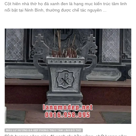
Cột hiên nhà thờ họ đá xanh đen là hạng mục kiến trúc tâm linh
nổi bật tại Ninh Bình, thường được chế tác nguyên ...
MẪU LƯ HƯƠNG ĐÁ ĐẸP PHONG THỦY TÂM LINH ĐỒ THỜ