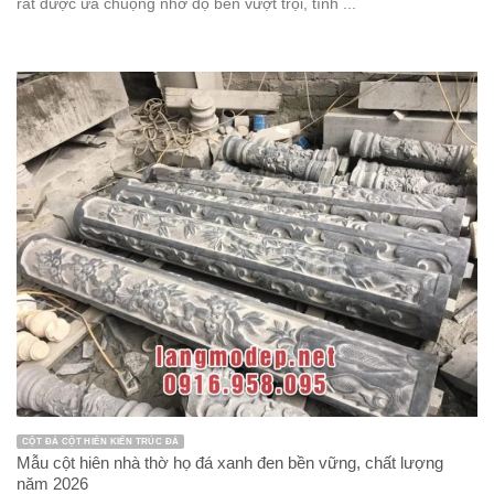
rất được ưa chuộng nhờ độ bền vượt trội, tính ...
CỘT ĐÁ CỘT HIÊN KIẾN TRÚC ĐÁ
Mẫu cột hiên nhà thờ họ đá xanh đen bền vững, chất lượng
năm 2026