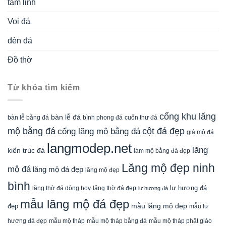
tâm linh
Voi đá
đèn đá
Đồ thờ
Từ khóa tìm kiếm
cổng khu lăng
bàn lễ đá
cuốn thư đá
bàn lễ bằng đá
bình phong đá
mộ bằng đá
cột đá đẹp
cổng lăng mộ bằng đá
giá mộ đá
langmodep.net
lăng
kiến trúc đá
làm mộ bằng đá đẹp
Lăng mộ đẹp ninh
mộ đá
lăng mộ đá đẹp
lăng mộ đẹp
bình
lăng thờ đá dòng họv
lư hương đá
lăng thờ đá đẹp
lư hương đá
mẫu lăng mộ đá đẹp
mẫu lăng mộ đẹp
đẹp
mẫu lư
mẫu mộ tháp bằng đá
mẫu mộ tháp phật giáo
hương đá đẹp
mẫu mộ tháp