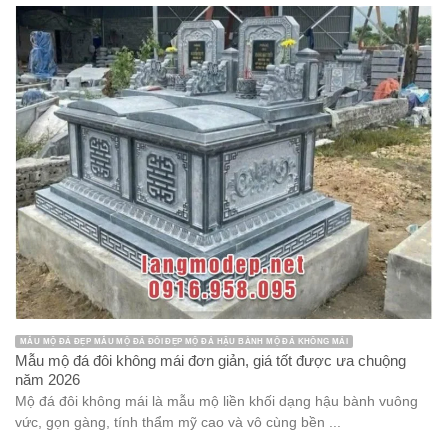
MẪU MỘ ĐÁ ĐẸP MẪU MỘ ĐÁ ĐÔI ĐẸP MỘ ĐÁ HẬU BÀNH MỘ ĐÁ KHÔNG MÁI
Mẫu mộ đá đôi không mái đơn giản, giá tốt được ưa chuộng
năm 2026
Mộ đá đôi không mái là mẫu mộ liền khối dạng hậu bành vuông
vức, gọn gàng, tính thẩm mỹ cao và vô cùng bền ...