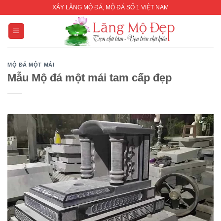
Skip
XÂY LĂNG MỘ ĐÁ, MỘ ĐÁ SỐ 1 VIỆT NAM
to
content
MỘ ĐÁ MỘT MÁI
Mẫu Mộ đá một mái tam cấp đẹp