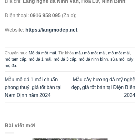
Địa chỉ:
Làng nghề đá Ninh Vân, Hoa Lư, Ninh Bình
;
Điện thoại:
0916 958 095
(Zalo);
Website:
https://langmodep.net
;
Chuyên mục
Mộ đá một mái
. Từ khóa
mẫu mộ một mái
,
mộ một mái
,
mộ tam cấp
,
mộ đá 1 mái
,
mộ đá 3 cấp
,
mộ đá ninh bình
,
sửa mộ
,
xây
mộ đá
.
Mẫu mộ đá 1 mái chuẩn
Mẫu cây hương đá mỹ nghệ
phong thuỷ, giá tốt bán tại
đẹp, giá tốt bán tại Điện Biên
Nam Định năm 2024
2024
Bài viết mới