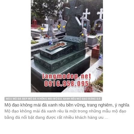
MẪU MỘ ĐÁ ĐẸP MỘ ĐÁ KHÔNG MÁI MỘ ĐÁ XANH RÊU MỘ ĐẠO BẰNG ĐÁ
Mộ đạo không mái đá xanh rêu bền vững, trang nghiêm, ý nghĩa
Mộ đạo không mái đá xanh rêu là một trong những mẫu mộ đạo
bằng đá nổi bật đang được rất nhiều khách hàng ưu ...