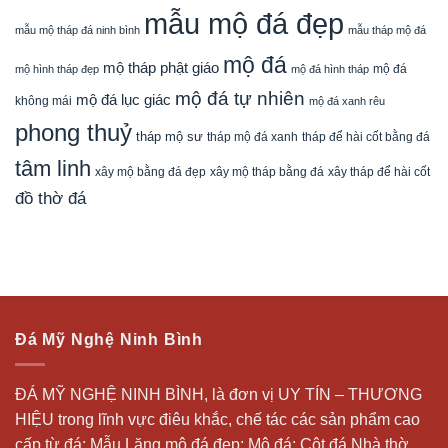
mẫu mộ đá đẹp
mẫu mộ tháp đá ninh bình
mẫu tháp mộ đá
mộ đá
mộ tháp phật giáo
mộ đá
mộ hình tháp đẹp
mộ đá hình tháp
mộ đá tự nhiên
mộ đá lục giác
không mái
mộ đá xanh rêu
phong thuỷ
tháp mộ sư
tháp mộ đá xanh
tháp để hài cốt bằng đá
tâm linh
xây mộ bằng đá đẹp
xây tháp để hài cốt
xây mộ tháp bằng đá
đồ thờ đá
Đá Mỹ Nghệ Ninh Bình
ĐÁ MỸ NGHỆ NINH BÌNH, là đơn vị UY TÍN – THƯƠNG
HIỆU trong lĩnh vực điêu khắc, chế tác các sản phẩm cao
cấp từ đá: Mẫu
Lăng mộ đá
đẹp;
Mộ đá
; Cột đá Nhà thờ