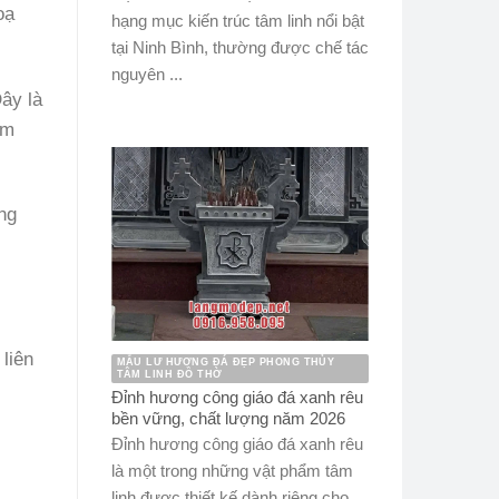
oạ
hạng mục kiến trúc tâm linh nổi bật
tại Ninh Bình, thường được chế tác
nguyên ...
ây là
ớm
ng
 liên
MẪU LƯ HƯƠNG ĐÁ ĐẸP PHONG THỦY
TÂM LINH ĐỒ THỜ
Đỉnh hương công giáo đá xanh rêu
bền vững, chất lượng năm 2026
Đỉnh hương công giáo đá xanh rêu
là một trong những vật phẩm tâm
linh được thiết kế dành riêng cho