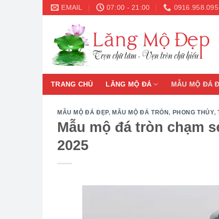
Skip
EMAIL
07:00 - 21:00
0916.958.095
to
content
TRANG CHỦ
LĂNG MỘ ĐÁ
MẪU MỘ ĐÁ 
MẪU MỘ ĐÁ ĐẸP
,
MẪU MỘ ĐÁ TRÒN
,
PHONG THỦY
,
Mẫu mộ đá tròn chạm se
2025