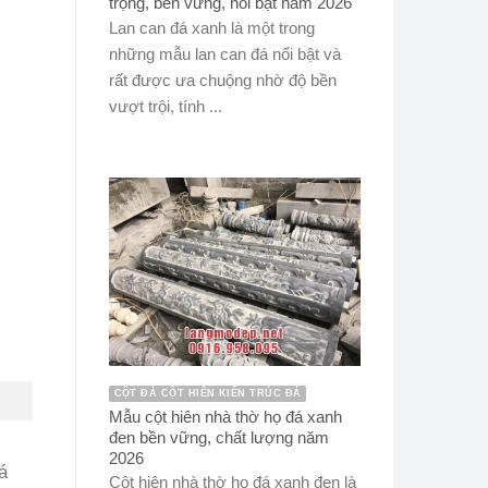
trọng, bền vững, nổi bật năm 2026
Lan can đá xanh là một trong
những mẫu lan can đá nổi bật và
rất được ưa chuộng nhờ độ bền
vượt trội, tính ...
CỘT ĐÁ CỘT HIÊN KIẾN TRÚC ĐÁ
Mẫu cột hiên nhà thờ họ đá xanh
đen bền vững, chất lượng năm
2026
á
Cột hiên nhà thờ họ đá xanh đen là