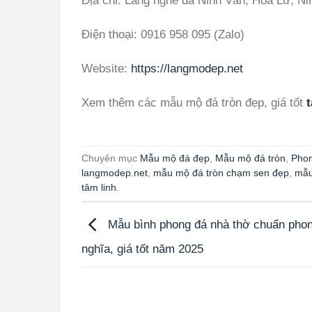
Địa chỉ: Làng nghề đá Ninh Vân, Hoa Lư, Ni
Điện thoại: 0916 958 095 (Zalo)
Website:
https://langmodep.net
Xem thêm các mẫu mộ đá tròn đẹp, giá tốt
t
Chuyên mục
Mẫu mộ đá đẹp
,
Mẫu mộ đá tròn
,
Phon
langmodep.net
,
mẫu mộ đá tròn chạm sen đẹp
,
mẫu
tâm linh
.
Mẫu bình phong đá nhà thờ chuẩn phon
nghĩa, giá tốt năm 2025