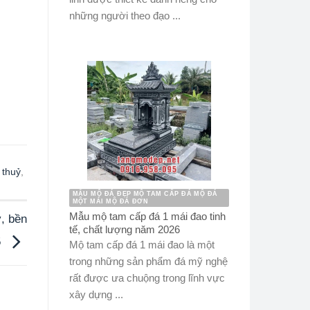
những người theo đạo ...
 thuỷ
,
MẪU MỘ ĐÁ ĐẸP MỘ TAM CẤP ĐÁ MỘ ĐÁ
MỘT MÁI MỘ ĐÁ ĐƠN
Mẫu mộ tam cấp đá 1 mái đao tinh
, bền
tế, chất lượng năm 2026
5
Mộ tam cấp đá 1 mái đao là một
trong những sản phẩm đá mỹ nghệ
rất được ưa chuộng trong lĩnh vực
xây dựng ...