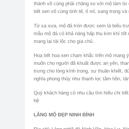
thành vô cùng phải chăng so với mộ làm từ 
tiết sen vô cùng tinh tế, tỉ mỉ, sang trọng và 
Từ xa xưa, mộ đá tròn được xem là biểu trư
mẫu mộ đá có khả năng hấp thụ kim khí tốt n
mang lại tài lộc cho gia chủ.
Hoạ tiết hoa sen chạm khắc trên mộ mang ý 
muốn cho người đã khuất được an yên, than
trưng cho lòng kính trọng, sự thuần khiết,
nghĩa phong thủy như thanh lọc tâm hồn, tăn
Quý khách hàng có nhu cầu tìm hiểu chi tiế
hệ
LĂNG MỘ ĐẸP NINH BÌNH