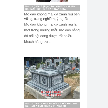
MẪU MỘ ĐÁ ĐẸP MỘ ĐÁ KHÔNG MÁI MỘ
ĐÁ XANH RÊU MỘ ĐẠO BẰNG ĐÁ
Mộ đạo không mái đá xanh rêu bền
vững, trang nghiêm, ý nghĩa
Mộ đạo không mái đá xanh rêu là
một trong những mẫu mộ đạo bằng
đá nổi bật đang được rất nhiều
khách hàng ưu ...
MẪU MỘ ĐÁ ĐẸP MẪU MỘ ĐÁ ĐÔI ĐẸP MỘ
ĐÁ HẬU BÀNH MỘ ĐÁ KHÔNG MÁI