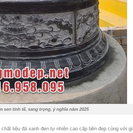
 sen tinh tế, sang trọng, ý nghĩa năm 2025
chất liệu đá xanh đen tự nhiên cao cấp bền đẹp cùng với gi