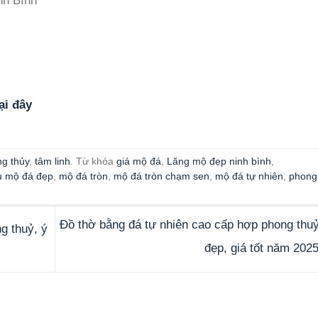
nh Bình
ại đây
g thủy
,
tâm linh
. Từ khóa
giá mộ đá
,
Lăng mộ đẹp ninh bình
,
 mộ đá đẹp
,
mộ đá tròn
,
mộ đá tròn chạm sen
,
mộ đá tự nhiên
,
phong
Đồ thờ bằng đá tự nhiên cao cấp hợp phong thuỷ
g thuỷ, ý
đẹp, giá tốt năm 202