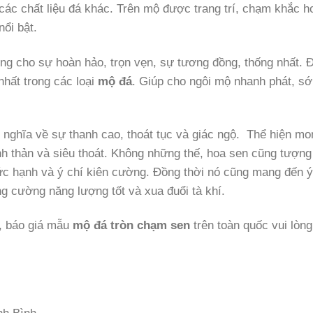
các chất liệu đá khác. Trên mộ được trang trí, chạm khắc h
nổi bật.
ng cho sự hoàn hảo, trọn vẹn, sự tương đồng, thống nhất. Đ
hất trong các loại
mộ đá
. Giúp cho ngôi mộ nhanh phát, s
nghĩa về sự thanh cao, thoát tục và giác ngộ. Thể hiện mo
h thản và siêu thoát. Không những thế, hoa sen cũng tượng
 đức hạnh và ý chí kiên cường. Đồng thời nó cũng mang đến ý
g cường năng lượng tốt và xua đuổi tà khí.
t, báo giá mẫu
mộ đá tròn chạm sen
trên toàn quốc vui lòng