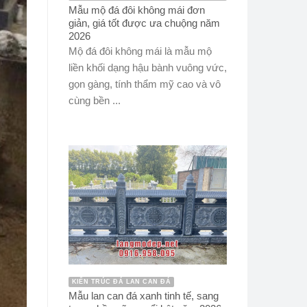
Mẫu mộ đá đôi không mái đơn
giản, giá tốt được ưa chuộng năm
2026
Mộ đá đôi không mái là mẫu mộ
liền khối dạng hậu bành vuông vức,
gọn gàng, tính thẩm mỹ cao và vô
cùng bền ...
KIẾN TRÚC ĐÁ LAN CAN ĐÁ
Mẫu lan can đá xanh tinh tế, sang