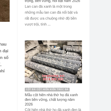
trọng, bền vững, nổi bật năm 2026
Lan can đá xanh là một trong
những mẫu lan can đá nổi bật và
rất được ưa chuộng nhờ độ bền
vượt trội, tính ...
nhau
n đại
ên số
,
phí
CỘT ĐÁ CỘT HIÊN KIẾN TRÚC ĐÁ
Mẫu cột hiên nhà thờ họ đá xanh
đen bền vững, chất lượng năm
2026
Cột hiên nhà thờ họ đá xanh đen là