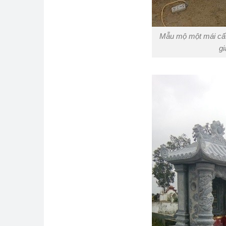
Mẫu mộ một mái cất 
gi