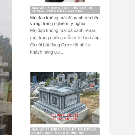
MẪU MỘ ĐÁ ĐẸP MỘ ĐÁ KHÔNG MÁI MỘ
ĐÁ XANH RÊU MỘ ĐẠO BẰNG ĐÁ
Mộ đạo không mái đá xanh rêu bền
vững, trang nghiêm, ý nghĩa
Mộ đạo không mái đá xanh rêu là
một trong những mẫu mộ đạo bằng
đá nổi bật đang được rất nhiều
khách hàng ưu ...
MẪU MỘ ĐÁ ĐẸP MẪU MỘ ĐÁ ĐÔI ĐẸP MỘ
ĐÁ HẬU BÀNH MỘ ĐÁ KHÔNG MÁI