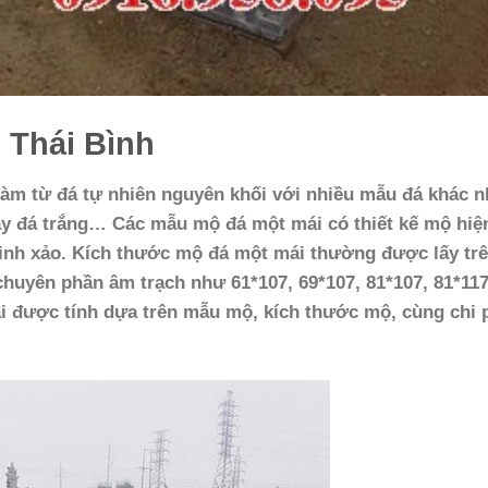
 Thái Bình
àm từ đá tự nhiên nguyên khối với nhiều mẫu đá khác 
ay đá trắng… Các mẫu mộ đá một mái có thiết kế mộ hiệ
inh xảo. Kích thước mộ đá một mái thường được lấy tr
huyên phần âm trạch như 61*107, 69*107, 81*107, 81*117
ái được tính dựa trên mẫu mộ, kích thước mộ, cùng chi 