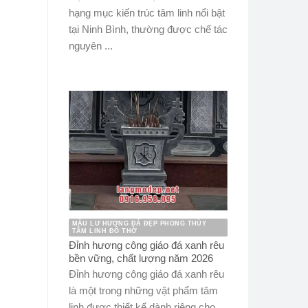
hạng mục kiến trúc tâm linh nổi bật
tại Ninh Bình, thường được chế tác
nguyên ...
MẪU LƯ HƯƠNG ĐÁ ĐẸP PHONG THỦY
TÂM LINH ĐỒ THỜ
Đỉnh hương công giáo đá xanh rêu
bền vững, chất lượng năm 2026
Đỉnh hương công giáo đá xanh rêu
là một trong những vật phẩm tâm
linh được thiết kế dành riêng cho