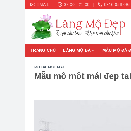
Skip
EMAIL
07:00 - 21:00
0916.958.095
to
content
TRANG CHỦ
LĂNG MỘ ĐÁ
MẪU MỘ ĐÁ 
MỘ ĐÁ MỘT MÁI
Mẫu mộ một mái đẹp tại