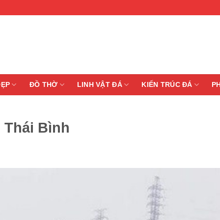
ĐẸP
ĐỒ THỜ
LINH VẬT ĐÁ
KIẾN TRÚC ĐÁ
P
 Thái Bình