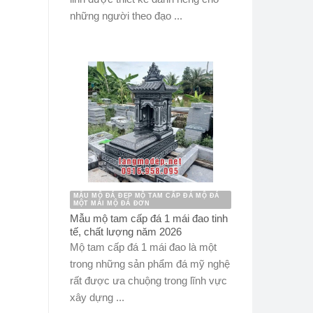
những người theo đạo ...
MẪU MỘ ĐÁ ĐẸP MỘ TAM CẤP ĐÁ MỘ ĐÁ
MỘT MÁI MỘ ĐÁ ĐƠN
Mẫu mộ tam cấp đá 1 mái đao tinh
tế, chất lượng năm 2026
Mộ tam cấp đá 1 mái đao là một
trong những sản phẩm đá mỹ nghệ
rất được ưa chuộng trong lĩnh vực
xây dựng ...