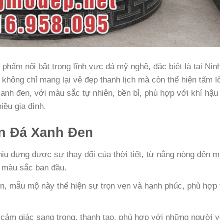
phẩm nổi bật trong lĩnh vực đá mỹ nghệ, đặc biệt là tại Nin
 không chỉ mang lại vẻ đẹp thanh lịch mà còn thể hiện tấm l
xanh đen, với màu sắc tự nhiên, bền bỉ, phù hợp với khí hậu
iều gia đình.
n Đá Xanh Đen
ịu đựng được sự thay đổi của thời tiết, từ nắng nóng đến 
à màu sắc ban đầu.
òn, mẫu mộ này thể hiện sự trọn vẹn và hạnh phúc, phù hợp 
cảm giác sang trọng, thanh tao, phù hợp với những người 