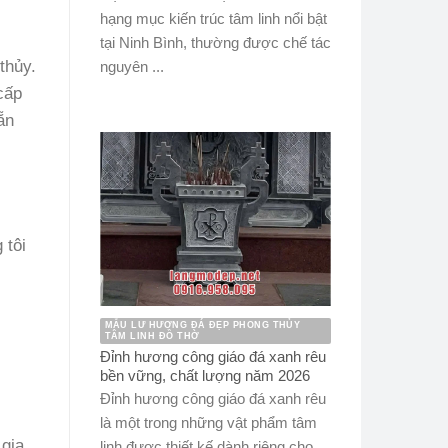
hạng mục kiến trúc tâm linh nổi bật
tại Ninh Bình, thường được chế tác
thủy.
nguyên ...
cấp
ẵn
 tôi
MẪU LƯ HƯƠNG ĐÁ ĐẸP PHONG THỦY
TÂM LINH ĐỒ THỜ
Đỉnh hương công giáo đá xanh rêu
bền vững, chất lượng năm 2026
Đỉnh hương công giáo đá xanh rêu
là một trong những vật phẩm tâm
gia
linh được thiết kế dành riêng cho