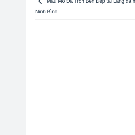
Mẫu Mộ Đá Tròn Bền Đẹp tại Làng đá 
Ninh Bình