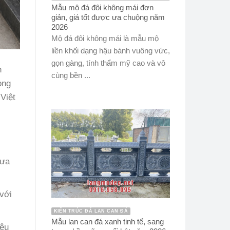
Mẫu mộ đá đôi không mái đơn
giản, giá tốt được ưa chuộng năm
2026
Mộ đá đôi không mái là mẫu mộ
liền khối dạng hậu bành vuông vức,
gọn gàng, tính thẩm mỹ cao và vô
h
cùng bền ...
òng
 Việt
mưa
với
KIẾN TRÚC ĐÁ LAN CAN ĐÁ
Mẫu lan can đá xanh tinh tế, sang
yêu