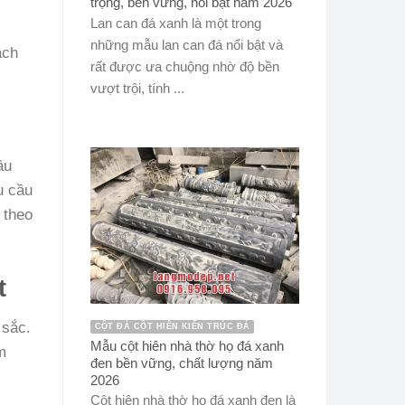
trọng, bền vững, nổi bật năm 2026
Lan can đá xanh là một trong
những mẫu lan can đá nổi bật và
ạch
rất được ưa chuộng nhờ độ bền
vượt trội, tính ...
ầu
u cầu
 theo
t
 sắc.
CỘT ĐÁ CỘT HIÊN KIẾN TRÚC ĐÁ
Mẫu cột hiên nhà thờ họ đá xanh
m
đen bền vững, chất lượng năm
2026
Cột hiên nhà thờ họ đá xanh đen là