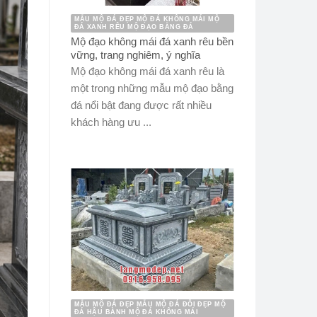
MẪU MỘ ĐÁ ĐẸP MỘ ĐÁ KHÔNG MÁI MỘ
ĐÁ XANH RÊU MỘ ĐẠO BẰNG ĐÁ
Mộ đạo không mái đá xanh rêu bền
vững, trang nghiêm, ý nghĩa
Mộ đạo không mái đá xanh rêu là
một trong những mẫu mộ đạo bằng
đá nổi bật đang được rất nhiều
khách hàng ưu ...
MẪU MỘ ĐÁ ĐẸP MẪU MỘ ĐÁ ĐÔI ĐẸP MỘ
ĐÁ HẬU BÀNH MỘ ĐÁ KHÔNG MÁI