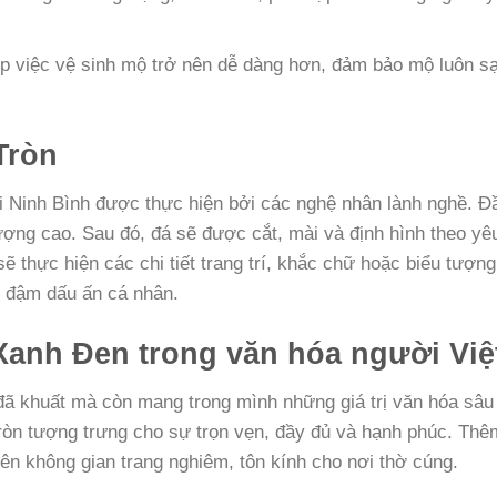
p việc vệ sinh mộ trở nên dễ dàng hơn, đảm bảo mộ luôn s
Tròn
ại Ninh Bình được thực hiện bởi các nghệ nhân lành nghề. Đ
ượng cao. Sau đó, đá sẽ được cắt, mài và định hình theo yê
 thực hiện các chi tiết trang trí, khắc chữ hoặc biểu tượng
 đậm dấu ấn cá nhân.
Xanh Đen trong văn hóa người Việ
 đã khuất mà còn mang trong mình những giá trị văn hóa sâu
ròn tượng trưng cho sự trọn vẹn, đầy đủ và hạnh phúc. Thê
ên không gian trang nghiêm, tôn kính cho nơi thờ cúng.