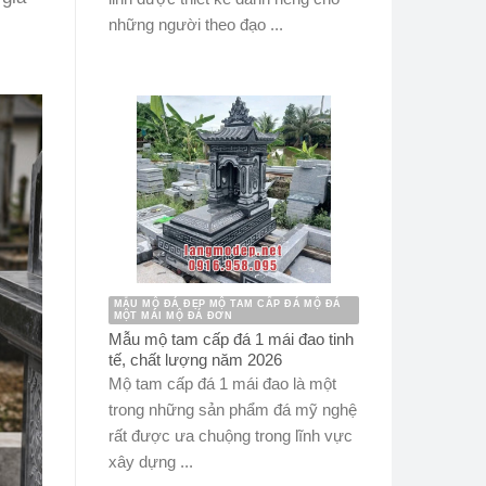
những người theo đạo ...
MẪU MỘ ĐÁ ĐẸP MỘ TAM CẤP ĐÁ MỘ ĐÁ
MỘT MÁI MỘ ĐÁ ĐƠN
Mẫu mộ tam cấp đá 1 mái đao tinh
tế, chất lượng năm 2026
Mộ tam cấp đá 1 mái đao là một
trong những sản phẩm đá mỹ nghệ
rất được ưa chuộng trong lĩnh vực
xây dựng ...