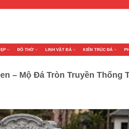
ĐẸP
ĐỒ THỜ
LINH VẬT ĐÁ
KIẾN TRÚC ĐÁ
P
en – Mộ Đá Tròn Truyền Thống T