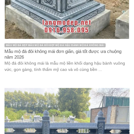
MẪU MỘ ĐÁ ĐẸP MẪU MỘ ĐÁ ĐÔI ĐẸP MỘ ĐÁ HẬU BÀNH MỘ ĐÁ KHÔNG MÁI
Mẫu mộ đá đôi không mái đơn giản, giá tốt được ưa chuộng
năm 2026
Mộ đá đôi không mái là mẫu mộ liền khối dạng hậu bành vuông
vức, gọn gàng, tính thẩm mỹ cao và vô cùng bền ...