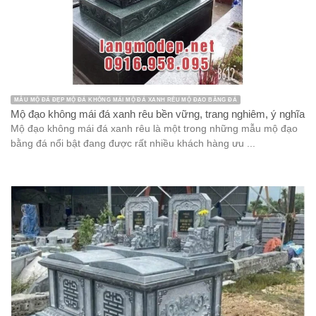
MẪU MỘ ĐÁ ĐẸP MỘ ĐÁ KHÔNG MÁI MỘ ĐÁ XANH RÊU MỘ ĐẠO BẰNG ĐÁ
Mộ đạo không mái đá xanh rêu bền vững, trang nghiêm, ý nghĩa
Mộ đạo không mái đá xanh rêu là một trong những mẫu mộ đạo
bằng đá nổi bật đang được rất nhiều khách hàng ưu ...