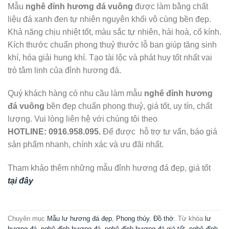
Mẫu
nghê đỉnh hương đá vuông
được làm bằng chất
liệu đá xanh đen tự nhiên nguyên khối vô cùng bền đẹp.
Khả năng chịu nhiệt tốt, màu sắc tự nhiên, hài hoà, cổ kính.
Kích thước chuẩn phong thuỷ thước lỗ ban giúp tăng sinh
khí, hóa giải hung khí. Tạo tài lộc và phát huy tốt nhất vai
trò tâm linh của đỉnh hương đá.
Quý khách hàng có nhu cầu làm mẫu
nghê đỉnh hương
đá vuông
bền đẹp chuẩn phong thuỷ, giá tốt, uy tín, chất
lượng. Vui lòng liên hệ với chúng tôi theo
HOTLINE:
0916.958.095.
Để được hỗ trợ tư vấn, báo giá
sản phẩm nhanh, chính xác và ưu đãi nhất.
Tham khảo thêm những mẫu đỉnh hương đá đẹp, giá tốt
tại đây
Chuyên mục
Mẫu lư hương đá đẹp
,
Phong thủy
,
Đồ thờ
. Từ khóa
lư
hương đá
,
nghê đỉnh hương đá
,
nghê đỉnh hương đá giá tốt
,
nghê đỉnh