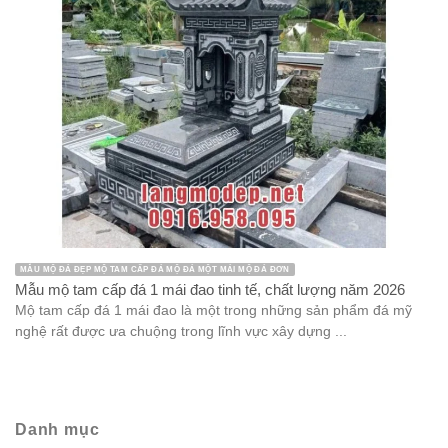
MẪU MỘ ĐÁ ĐẸP MỘ TAM CẤP ĐÁ MỘ ĐÁ MỘT MÁI MỘ ĐÁ ĐƠN
Mẫu mộ tam cấp đá 1 mái đao tinh tế, chất lượng năm 2026
Mộ tam cấp đá 1 mái đao là một trong những sản phẩm đá mỹ
nghệ rất được ưa chuộng trong lĩnh vực xây dựng ...
Danh mục