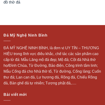
đồ thờ đá
Đá Mỹ Nghệ Ninh Bình
ĐÁ MỸ NGHỆ NINH BÌNH, là đơn vị UY TÍN – THƯƠNG
HIỆU trong lĩnh vực điêu khắc, chế tác các sản phẩm cao
cấp từ đá: Mẫu
Lăng mộ đá
đẹp;
Mộ đá
; Cột đá Nhà thờ
họ/Đình Chùa, Từ Đường, Bảo điện, Công trình tâm linh;
Mẫu Cổng đá cho Nhà thờ tổ, Từ đường, Cổng làng; Cuốn
thư đá;
Lan can đá
, Lư hương đá, Rồng đá, Chiếu Rồng
đá, Bàn ghế đá tự nhiên; Tượng phật đá,….
Bài viết mới