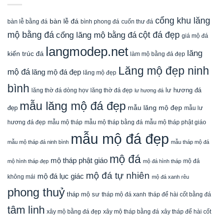
cổng khu lăng
bàn lễ đá
cuốn thư đá
bàn lễ bằng đá
bình phong đá
mộ bằng đá
cột đá đẹp
cổng lăng mộ bằng đá
giá mộ đá
langmodep.net
lăng
kiến trúc đá
làm mộ bằng đá đẹp
Lăng mộ đẹp ninh
mộ đá
lăng mộ đá đẹp
lăng mộ đẹp
bình
lăng thờ đá dòng họv
lư hương đá
lăng thờ đá đẹp
lư hương đá
mẫu lăng mộ đá đẹp
mẫu lăng mộ đẹp
đẹp
mẫu lư
mẫu mộ tháp bằng đá
mẫu mộ tháp phật giáo
hương đá đẹp
mẫu mộ tháp
mẫu mộ đá đẹp
mẫu mộ tháp đá ninh bình
mẫu tháp mộ đá
mộ đá
mộ tháp phật giáo
mộ đá
mộ hình tháp đẹp
mộ đá hình tháp
mộ đá tự nhiên
mộ đá lục giác
không mái
mộ đá xanh rêu
phong thuỷ
tháp mộ sư
tháp mộ đá xanh
tháp để hài cốt bằng đá
tâm linh
xây mộ bằng đá đẹp
xây tháp để hài cốt
xây mộ tháp bằng đá