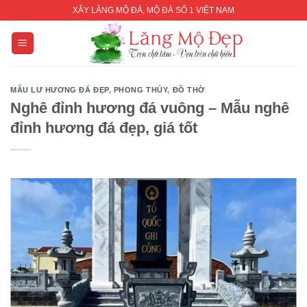
Skip
XÂY LĂNG MỘ ĐÁ, MỘ ĐÁ SỐ 1 VIỆT NAM
to
content
MẪU LƯ HƯƠNG ĐÁ ĐẸP
,
PHONG THỦY
,
ĐỒ THỜ
Nghê đỉnh hương đá vuông – Mẫu nghê
đỉnh hương đá đẹp, giá tốt