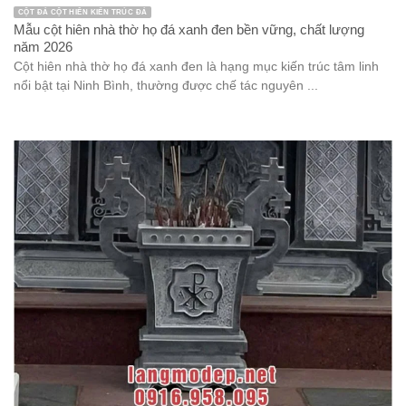
CỘT ĐÁ CỘT HIÊN KIẾN TRÚC ĐÁ
Mẫu cột hiên nhà thờ họ đá xanh đen bền vững, chất lượng
năm 2026
Cột hiên nhà thờ họ đá xanh đen là hạng mục kiến trúc tâm linh
nổi bật tại Ninh Bình, thường được chế tác nguyên ...