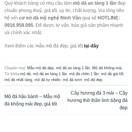
Quý khách hàng có nhu cầu làm
mộ đá an táng 1 lần
đẹp
chuẩn phong thuỷ, giá tốt, uy tín, chất lượng. Vui lòng liên
hệ với
cơ sở đá mỹ nghệ Ninh Vân
qua số
HOTLINE:
0916.958.095
. Để được tư vấn, báo giá sản phẩm nhanh
và chính xác nhất.
Xem thêm các mẫu mộ đá đẹp, giá tốt
tại đây
Chuyên mục
Mẫu mộ đá đẹp
,
mộ đá an táng 1 lần
,
Mộ đá không mái
.
Từ khóa
mộ đá
,
mộ đá an táng 1 lần
,
mộ đá chôn 1 lần
,
mộ đá giá tốt
,
mộ đá nhất táng
,
mộ đá tự nhiên
,
mộ đá tươi
,
mộ đá đẹp
.
Cây hương đá 3 mái – Cây
Mộ đá hậu bành – Mẫu mộ
hương thờ thần linh bằng đá
đá không mái đẹp, giá tốt
đẹp