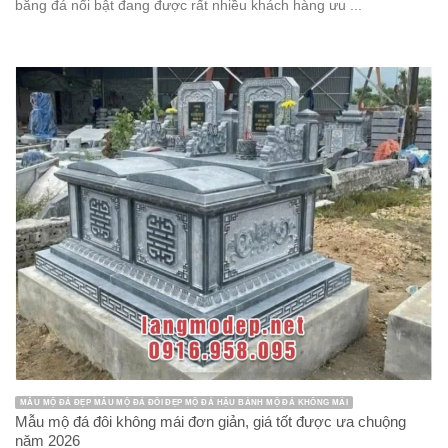
bằng đá nổi bật đang được rất nhiều khách hàng ưu ...
MẪU MỘ ĐÁ ĐẸP MẪU MỘ ĐÁ ĐÔI ĐẸP MỘ ĐÁ HẬU BÀNH MỘ ĐÁ KHÔNG MÁI
Mẫu mộ đá đôi không mái đơn giản, giá tốt được ưa chuộng
năm 2026