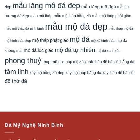
mẫu lăng mộ đá đẹp
mẫu lăng mộ đẹp
đẹp
mẫu lư
mẫu mộ tháp bằng đá
mẫu mộ tháp phật giáo
hương đá đẹp
mẫu mộ tháp
mẫu mộ đá đẹp
mẫu mộ tháp đá ninh bình
mẫu tháp mộ đá
mộ đá
mộ tháp phật giáo
mộ đá
mộ hình tháp đẹp
mộ đá hình tháp
mộ đá tự nhiên
mộ đá lục giác
không mái
mộ đá xanh rêu
phong thuỷ
tháp mộ sư
tháp mộ đá xanh
tháp để hài cốt bằng đá
tâm linh
xây mộ bằng đá đẹp
xây tháp để hài cốt
xây mộ tháp bằng đá
đồ thờ đá
Đá Mỹ Nghệ Ninh Bình