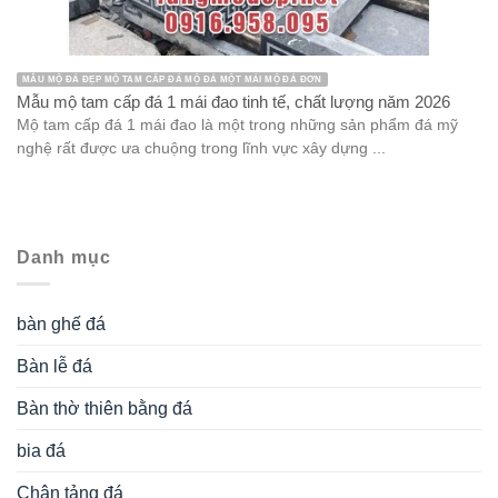
MẪU MỘ ĐÁ ĐẸP MỘ TAM CẤP ĐÁ MỘ ĐÁ MỘT MÁI MỘ ĐÁ ĐƠN
Mẫu mộ tam cấp đá 1 mái đao tinh tế, chất lượng năm 2026
Mộ tam cấp đá 1 mái đao là một trong những sản phẩm đá mỹ
nghệ rất được ưa chuộng trong lĩnh vực xây dựng ...
Danh mục
bàn ghế đá
Bàn lễ đá
Bàn thờ thiên bằng đá
bia đá
Chân tảng đá