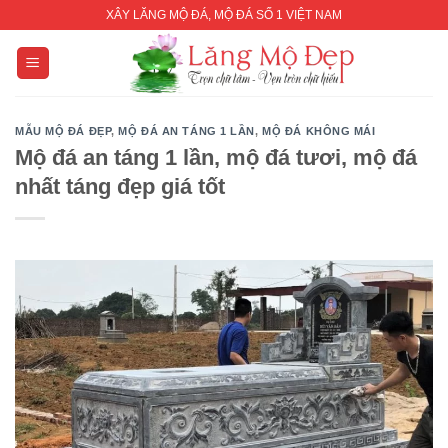
Skip
XÂY LĂNG MỘ ĐÁ, MỘ ĐÁ SỐ 1 VIỆT NAM
to
content
MẪU MỘ ĐÁ ĐẸP
,
MỘ ĐÁ AN TÁNG 1 LẦN
,
MỘ ĐÁ KHÔNG MÁI
Mộ đá an táng 1 lần, mộ đá tươi, mộ đá
nhất táng đẹp giá tốt