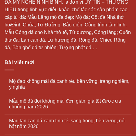
ĐÁ MỸ NGHỆ NINH BÌNH, là đơn vị UY TÍN – THƯƠNG
HIỆU trong lĩnh vực điêu khắc, chế tác các sản phẩm cao
cấp từ đá: Mẫu
Lăng mộ đá
đẹp;
Mộ đá
; Cột đá Nhà thờ
họ/Đình Chùa, Từ Đường, Bảo điện, Công trình tâm linh;
Mẫu Cổng đá cho Nhà thờ tổ, Từ đường, Cổng làng; Cuốn
thư đá;
Lan can đá
, Lư hương đá, Rồng đá, Chiếu Rồng
đá, Bàn ghế đá tự nhiên; Tượng phật đá,….
Bài viết mới
Mộ đạo không mái đá xanh rêu bền vững, trang nghiêm,
ý nghĩa
Mẫu mộ đá đôi không mái đơn giản, giá tốt được ưa
chuộng năm 2026
Mẫu lan can đá xanh tinh tế, sang trọng, bền vững, nổi
bật năm 2026