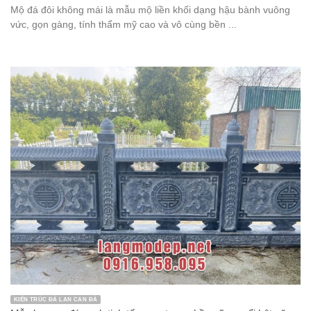
Mộ đá đôi không mái là mẫu mộ liền khối dạng hậu bành vuông
vức, gọn gàng, tính thẩm mỹ cao và vô cùng bền ...
KIẾN TRÚC ĐÁ LAN CAN ĐÁ