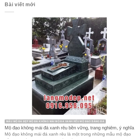
Bài viết mới
MẪU MỘ ĐÁ ĐẸP MỘ ĐÁ KHÔNG MÁI MỘ ĐÁ XANH RÊU MỘ ĐẠO BẰNG ĐÁ
Mộ đạo không mái đá xanh rêu bền vững, trang nghiêm, ý nghĩa
Mộ đạo không mái đá xanh rêu là một trong những mẫu mộ đạo