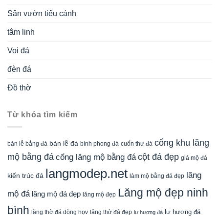
Sân vườn tiểu cảnh
tâm linh
Voi đá
đèn đá
Đồ thờ
Từ khóa tìm kiếm
cổng khu lăng
bàn lễ đá
cuốn thư đá
bàn lễ bằng đá
bình phong đá
mộ bằng đá
cột đá đẹp
cổng lăng mộ bằng đá
giá mộ đá
langmodep.net
lăng
kiến trúc đá
làm mộ bằng đá đẹp
Lăng mộ đẹp ninh
mộ đá
lăng mộ đá đẹp
lăng mộ đẹp
bình
lăng thờ đá dòng họv
lư hương đá
lăng thờ đá đẹp
lư hương đá