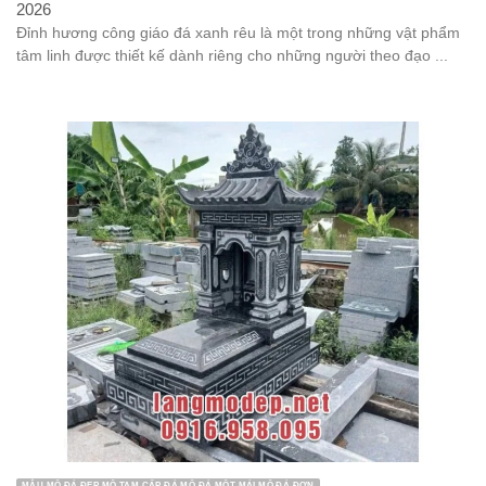
2026
Đỉnh hương công giáo đá xanh rêu là một trong những vật phẩm
tâm linh được thiết kế dành riêng cho những người theo đạo ...
MẪU MỘ ĐÁ ĐẸP MỘ TAM CẤP ĐÁ MỘ ĐÁ MỘT MÁI MỘ ĐÁ ĐƠN