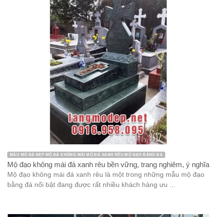
MẪU MỘ ĐÁ ĐẸP MỘ ĐÁ KHÔNG MÁI MỘ ĐÁ XANH RÊU MỘ ĐẠO BẰNG ĐÁ
Mộ đạo không mái đá xanh rêu bền vững, trang nghiêm, ý nghĩa
Mộ đạo không mái đá xanh rêu là một trong những mẫu mộ đạo
bằng đá nổi bật đang được rất nhiều khách hàng ưu ...