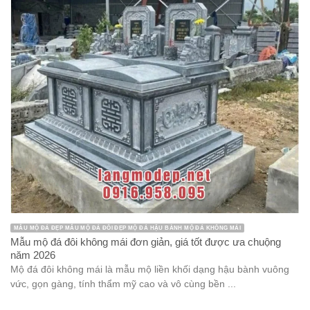
MẪU MỘ ĐÁ ĐẸP MẪU MỘ ĐÁ ĐÔI ĐẸP MỘ ĐÁ HẬU BÀNH MỘ ĐÁ KHÔNG MÁI
Mẫu mộ đá đôi không mái đơn giản, giá tốt được ưa chuộng
năm 2026
Mộ đá đôi không mái là mẫu mộ liền khối dạng hậu bành vuông
vức, gọn gàng, tính thẩm mỹ cao và vô cùng bền ...