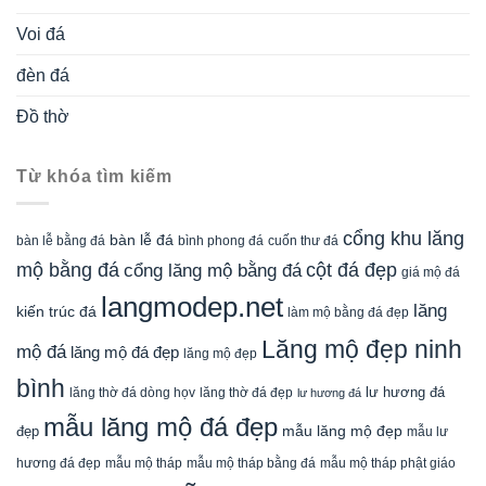
Voi đá
đèn đá
Đồ thờ
Từ khóa tìm kiếm
cổng khu lăng
bàn lễ đá
cuốn thư đá
bàn lễ bằng đá
bình phong đá
mộ bằng đá
cột đá đẹp
cổng lăng mộ bằng đá
giá mộ đá
langmodep.net
lăng
kiến trúc đá
làm mộ bằng đá đẹp
Lăng mộ đẹp ninh
mộ đá
lăng mộ đá đẹp
lăng mộ đẹp
bình
lăng thờ đá dòng họv
lư hương đá
lăng thờ đá đẹp
lư hương đá
mẫu lăng mộ đá đẹp
mẫu lăng mộ đẹp
đẹp
mẫu lư
mẫu mộ tháp bằng đá
mẫu mộ tháp phật giáo
hương đá đẹp
mẫu mộ tháp