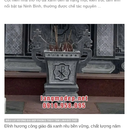
Cột hiên nhà thờ họ đá xanh đen là hạng mục kiến trúc tâm linh
nổi bật tại Ninh Bình, thường được chế tác nguyên ...
MẪU LƯ HƯƠNG ĐÁ ĐẸP PHONG THỦY TÂM LINH ĐỒ THỜ
Đỉnh hương công giáo đá xanh rêu bền vững, chất lượng năm