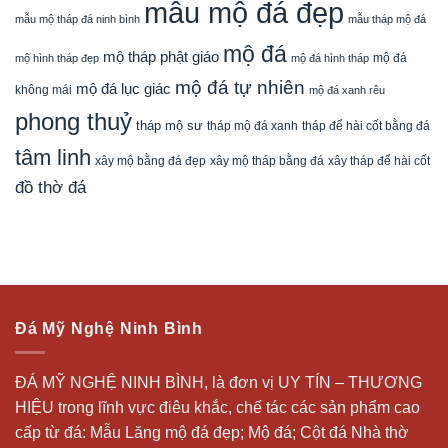
mẫu mộ đá đẹp
mẫu mộ tháp đá ninh bình
mẫu tháp mộ đá
mộ đá
mộ tháp phật giáo
mộ đá
mộ hình tháp đẹp
mộ đá hình tháp
mộ đá tự nhiên
mộ đá lục giác
không mái
mộ đá xanh rêu
phong thuỷ
tháp mộ sư
tháp mộ đá xanh
tháp để hài cốt bằng đá
tâm linh
xây mộ bằng đá đẹp
xây tháp để hài cốt
xây mộ tháp bằng đá
đồ thờ đá
Đá Mỹ Nghệ Ninh Bình
ĐÁ MỸ NGHỆ NINH BÌNH, là đơn vị UY TÍN – THƯƠNG
HIỆU trong lĩnh vực điêu khắc, chế tác các sản phẩm cao
cấp từ đá: Mẫu
Lăng mộ đá
đẹp;
Mộ đá
; Cột đá Nhà thờ