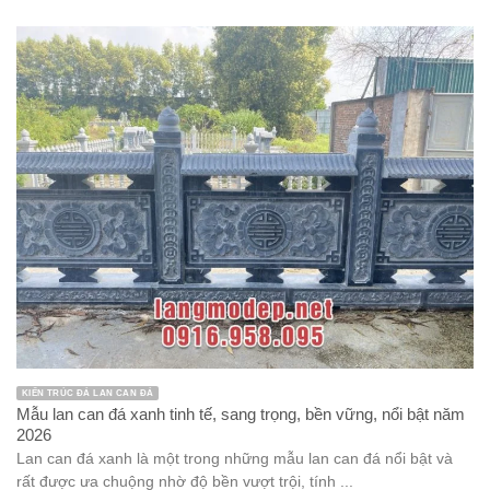
KIẾN TRÚC ĐÁ LAN CAN ĐÁ
Mẫu lan can đá xanh tinh tế, sang trọng, bền vững, nổi bật năm
2026
Lan can đá xanh là một trong những mẫu lan can đá nổi bật và
rất được ưa chuộng nhờ độ bền vượt trội, tính ...