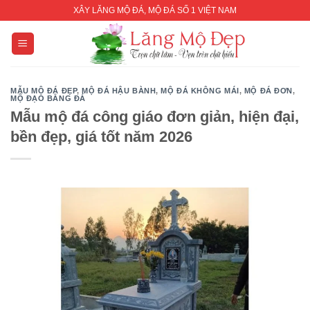
Skip
XÂY LĂNG MỘ ĐÁ, MỘ ĐÁ SỐ 1 VIỆT NAM
to
content
MẪU MỘ ĐÁ ĐẸP
,
MỘ ĐÁ HẬU BÀNH
,
MỘ ĐÁ KHÔNG MÁI
,
MỘ ĐÁ ĐƠN
,
MỘ ĐẠO BẰNG ĐÁ
Mẫu mộ đá công giáo đơn giản, hiện đại,
bền đẹp, giá tốt năm 2026