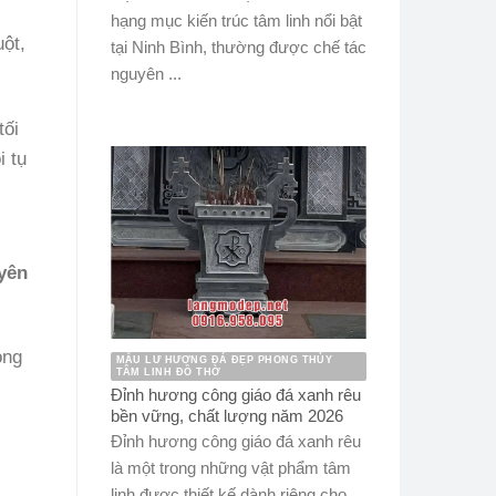
hạng mục kiến trúc tâm linh nổi bật
ột,
tại Ninh Bình, thường được chế tác
nguyên ...
tối
i tụ
yên
òng
MẪU LƯ HƯƠNG ĐÁ ĐẸP PHONG THỦY
TÂM LINH ĐỒ THỜ
Đỉnh hương công giáo đá xanh rêu
bền vững, chất lượng năm 2026
Đỉnh hương công giáo đá xanh rêu
là một trong những vật phẩm tâm
linh được thiết kế dành riêng cho