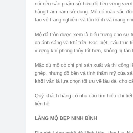
nối nên sản phẩm sở hữu độ bền vững vượt tr
hàng trăm năm sử dụng. Mộ có màu sắc đồng 
tạo vẻ trang nghiêm và tôn kính và mang nhi
Mộ đá tròn được xem là biểu trưng cho sự tr
đa ánh sáng và khí trời. Đặc biệt, cấu trúc 
vượng khí phong thủy tốt hơn, không bị tán 
Mặc dù mộ có chi phí sản xuất và thi công 
ghép, nhưng độ bền và tính thẩm mỹ của sản
khối
vẫn là lựa chọn tối ưu về lâu dài cho c
Quý khách hàng có nhu cầu tìm hiểu chi tiế
liên hệ
LĂNG MỘ ĐẸP NINH BÌNH