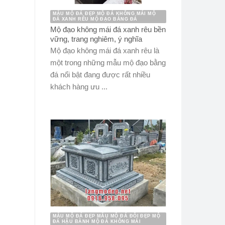
MẪU MỘ ĐÁ ĐẸP MỘ ĐÁ KHÔNG MÁI MỘ
ĐÁ XANH RÊU MỘ ĐẠO BẰNG ĐÁ
Mộ đạo không mái đá xanh rêu bền
vững, trang nghiêm, ý nghĩa
Mộ đạo không mái đá xanh rêu là
một trong những mẫu mộ đạo bằng
đá nổi bật đang được rất nhiều
khách hàng ưu ...
MẪU MỘ ĐÁ ĐẸP MẪU MỘ ĐÁ ĐÔI ĐẸP MỘ
ĐÁ HẬU BÀNH MỘ ĐÁ KHÔNG MÁI