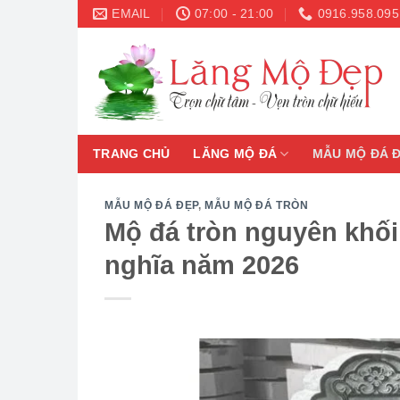
Skip
EMAIL
07:00 - 21:00
0916.958.095
to
content
TRANG CHỦ
LĂNG MỘ ĐÁ
MẪU MỘ ĐÁ 
MẪU MỘ ĐÁ ĐẸP
,
MẪU MỘ ĐÁ TRÒN
Mộ đá tròn nguyên khối
nghĩa năm 2026