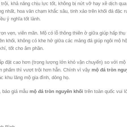
ội, khả năng chịu lực tốt, không bị nứt vỡ hay xê dịch qua
nhất, hoa văn chạm khắc sâu, tinh xảo trên khối đá đặc ru
ều ý nghĩa tốt lành.
ọn vẹn, viên mãn. Mộ có lỗ thông thiên ở giữa giúp hấp thụ 
liền khối, không có khe hở giữa các mảng đá giúp ngôi mộ hộ
khí, tốt cho âm phần.
lắp đặt cao hơn (trọng lượng lớn khó vận chuyển) so với mộ
 phẩm thì vượt trội hơn hẳn. Chính vì vậy
mộ đá tròn ngu
ác khu lăng mộ gia đình, dòng họ.
t, báo giá mẫu
mộ đá tròn nguyên khối
trên toàn quốc vui l