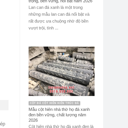
trọng, bền vững, nổi bật năm 2026
Lan can đá xanh là một trong
những mẫu lan can đá nổi bật và
rất được ưa chuộng nhờ độ bền
vượt trội, tính ...
CỘT ĐÁ CỘT HIÊN KIẾN TRÚC ĐÁ
Mẫu cột hiên nhà thờ họ đá xanh
đen bền vững, chất lượng năm
2026
hép
Cột hiên nhà thờ họ đá xanh đen là