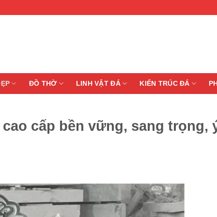
ĐẸP
ĐỒ THỜ
LINH VẬT ĐÁ
KIẾN TRÚC ĐÁ
P
 cao cấp bền vững, sang trọng, 