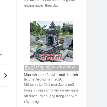
những người theo đạo ...
òn
MẪU MỘ ĐÁ ĐẸP MỘ TAM CẤP ĐÁ MỘ ĐÁ
MỘT MÁI MỘ ĐÁ ĐƠN
Mẫu mộ tam cấp đá 1 mái đao tinh
6
tế, chất lượng năm 2026
Mộ tam cấp đá 1 mái đao là một
trong những sản phẩm đá mỹ nghệ
rất được ưa chuộng trong lĩnh vực
xây dựng ...