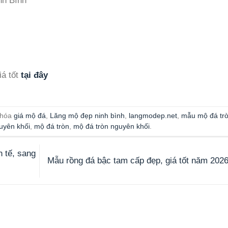
nh Bình
iá tốt
tại đây
khóa
giá mộ đá
,
Lăng mộ đẹp ninh bình
,
langmodep.net
,
mẫu mộ đá tr
uyên khối
,
mộ đá tròn
,
mộ đá tròn nguyên khối
.
 tế, sang
Mẫu rồng đá bậc tam cấp đẹp, giá tốt năm 202