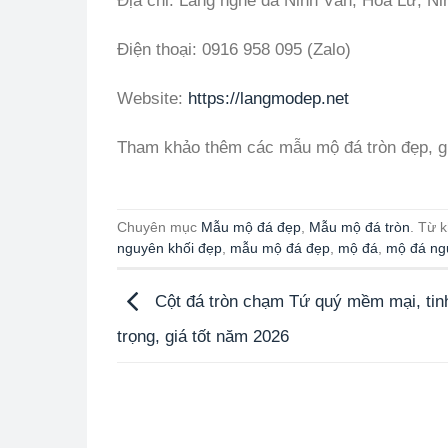
Địa chỉ: Làng nghề đá Ninh Vân, Hoa Lư, Ni
Điện thoại: 0916 958 095 (Zalo)
Website:
https://langmodep.net
Tham khảo thêm các mẫu mộ đá tròn đẹp, g
Chuyên mục
Mẫu mộ đá đẹp
,
Mẫu mộ đá tròn
. Từ 
nguyên khối đẹp
,
mẫu mộ đá đẹp
,
mộ đá
,
mộ đá ng
Cột đá tròn chạm Tứ quý mềm mại, tinh
trọng, giá tốt năm 2026