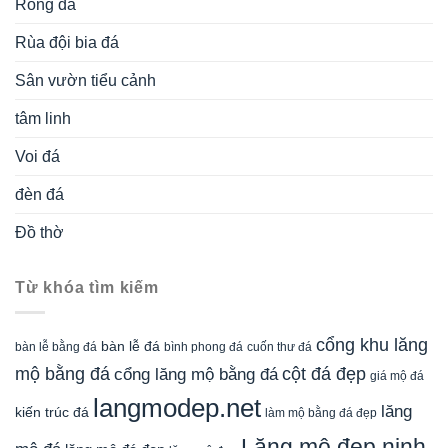
Rồng đá
Rùa đội bia đá
Sân vườn tiểu cảnh
tâm linh
Voi đá
đèn đá
Đồ thờ
Từ khóa tìm kiếm
cổng khu lăng
bàn lễ đá
cuốn thư đá
bàn lễ bằng đá
bình phong đá
mộ bằng đá
cột đá đẹp
cổng lăng mộ bằng đá
giá mộ đá
langmodep.net
lăng
kiến trúc đá
làm mộ bằng đá đẹp
Lăng mộ đẹp ninh