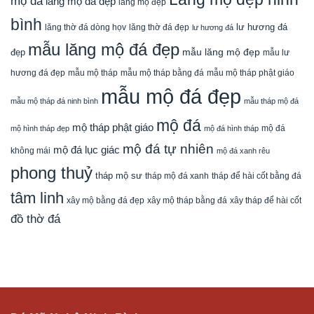
mộ đá
lăng mộ đá đẹp
lăng mộ đẹp
bình
lăng thờ đá dòng họv
lư hương đá
lăng thờ đá đẹp
lư hương đá
mẫu lăng mộ đá đẹp
mẫu lăng mộ đẹp
đẹp
mẫu lư
mẫu mộ tháp bằng đá
mẫu mộ tháp phật giáo
hương đá đẹp
mẫu mộ tháp
mẫu mộ đá đẹp
mẫu mộ tháp đá ninh bình
mẫu tháp mộ đá
mộ đá
mộ tháp phật giáo
mộ đá
mộ hình tháp đẹp
mộ đá hình tháp
mộ đá tự nhiên
mộ đá lục giác
không mái
mộ đá xanh rêu
phong thuỷ
tháp mộ sư
tháp mộ đá xanh
tháp để hài cốt bằng đá
tâm linh
xây mộ bằng đá đẹp
xây tháp để hài cốt
xây mộ tháp bằng đá
đồ thờ đá