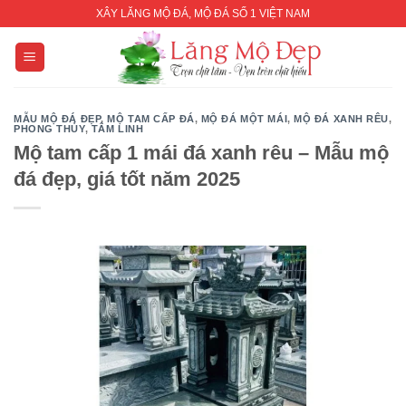
Skip
XÂY LĂNG MỘ ĐÁ, MỘ ĐÁ SỐ 1 VIỆT NAM
to
content
MẪU MỘ ĐÁ ĐẸP
,
MỘ TAM CẤP ĐÁ
,
MỘ ĐÁ MỘT MÁI
,
MỘ ĐÁ XANH RÊU
,
PHONG THỦY
,
TÂM LINH
Mộ tam cấp 1 mái đá xanh rêu – Mẫu mộ
đá đẹp, giá tốt năm 2025