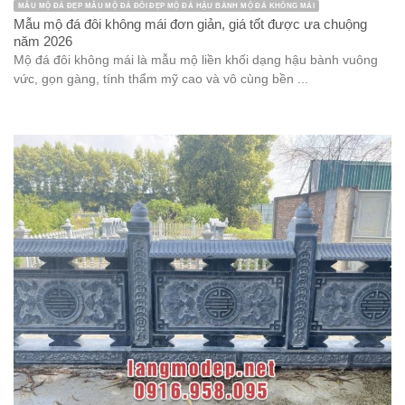
MẪU MỘ ĐÁ ĐẸP MẪU MỘ ĐÁ ĐÔI ĐẸP MỘ ĐÁ HẬU BÀNH MỘ ĐÁ KHÔNG MÁI
Mẫu mộ đá đôi không mái đơn giản, giá tốt được ưa chuộng
năm 2026
Mộ đá đôi không mái là mẫu mộ liền khối dạng hậu bành vuông
vức, gọn gàng, tính thẩm mỹ cao và vô cùng bền ...