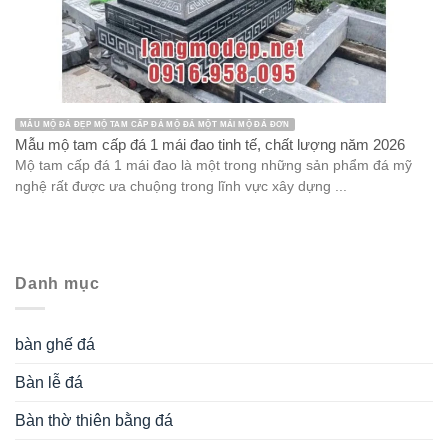
MẪU MỘ ĐÁ ĐẸP MỘ TAM CẤP ĐÁ MỘ ĐÁ MỘT MÁI MỘ ĐÁ ĐƠN
Mẫu mộ tam cấp đá 1 mái đao tinh tế, chất lượng năm 2026
Mộ tam cấp đá 1 mái đao là một trong những sản phẩm đá mỹ
nghệ rất được ưa chuộng trong lĩnh vực xây dựng ...
Danh mục
bàn ghế đá
Bàn lễ đá
Bàn thờ thiên bằng đá