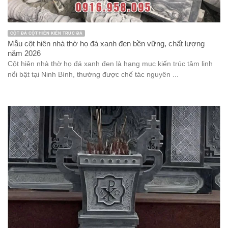
CỘT ĐÁ CỘT HIÊN KIẾN TRÚC ĐÁ
Mẫu cột hiên nhà thờ họ đá xanh đen bền vững, chất lượng
năm 2026
Cột hiên nhà thờ họ đá xanh đen là hạng mục kiến trúc tâm linh
nổi bật tại Ninh Bình, thường được chế tác nguyên ...