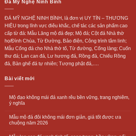
Đá Mỹ Nghệ Ninh Bình
ĐÁ MỸ NGHỆ NINH BÌNH, là đơn vị UY TÍN – THƯƠNG
HIỆU trong lĩnh vực điêu khắc, chế tác các sản phẩm cao
cấp từ đá: Mẫu
Lăng mộ đá
đẹp;
Mộ đá
; Cột đá Nhà thờ
họ/Đình Chùa, Từ Đường, Bảo điện, Công trình tâm linh;
Mẫu Cổng đá cho Nhà thờ tổ, Từ đường, Cổng làng; Cuốn
thư đá;
Lan can đá
, Lư hương đá, Rồng đá, Chiếu Rồng
đá, Bàn ghế đá tự nhiên; Tượng phật đá,….
Bài viết mới
Mộ đạo không mái đá xanh rêu bền vững, trang nghiêm,
ý nghĩa
Mẫu mộ đá đôi không mái đơn giản, giá tốt được ưa
chuộng năm 2026