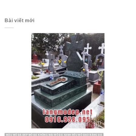
Bài viết mới
MẪU MỘ ĐÁ ĐẸP MỘ ĐÁ KHÔNG MÁI MỘ ĐÁ XANH RÊU MỘ ĐẠO BẰNG ĐÁ