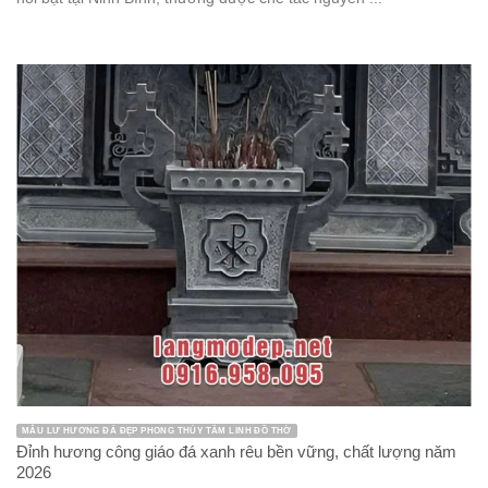
MẪU LƯ HƯƠNG ĐÁ ĐẸP PHONG THỦY TÂM LINH ĐỒ THỜ
Đỉnh hương công giáo đá xanh rêu bền vững, chất lượng năm
2026