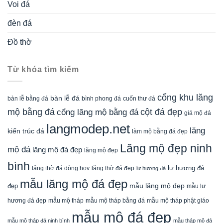
Voi đá
đèn đá
Đồ thờ
Từ khóa tìm kiếm
cổng khu lăng
bàn lễ đá
cuốn thư đá
bàn lễ bằng đá
bình phong đá
mộ bằng đá
cột đá đẹp
cổng lăng mộ bằng đá
giá mộ đá
langmodep.net
lăng
kiến trúc đá
làm mộ bằng đá đẹp
Lăng mộ đẹp ninh
mộ đá
lăng mộ đá đẹp
lăng mộ đẹp
bình
lăng thờ đá dòng họv
lư hương đá
lăng thờ đá đẹp
lư hương đá
mẫu lăng mộ đá đẹp
mẫu lăng mộ đẹp
đẹp
mẫu lư
mẫu mộ tháp bằng đá
mẫu mộ tháp phật giáo
hương đá đẹp
mẫu mộ tháp
mẫu mộ đá đẹp
mẫu mộ tháp đá ninh bình
mẫu tháp mộ đá