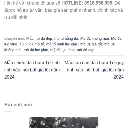
liên hệ với chúng tôi qua số
HOTLINE: 0916.958.095
. Để
được hỗ trợ tư vấn, báo giá sản phẩm nhanh, chính xác và
ưu đãi nhất.
Chuyên mục
Mẫu mộ đá đẹp
,
mộ tổ bằng đá
,
Mộ đá không mái
,
Mộ đá
lục lăng
. Từ khóa
mộ tổ
,
mộ tổ hình lục giác
,
mộ đá giá tốt
,
mộ đá
không mái
,
mộ đá lục giác
,
mộ đá lục lăng
,
mộ đá đẹp
.
Mẫu chiếu đá chạm Tứ linh
Mẫu lan can đá chạm Tứ quý
tinh xảo, nổi bật giá tốt năm
tinh xảo, nổi bật, giá tốt năm
2024
2024
Bài viết mới