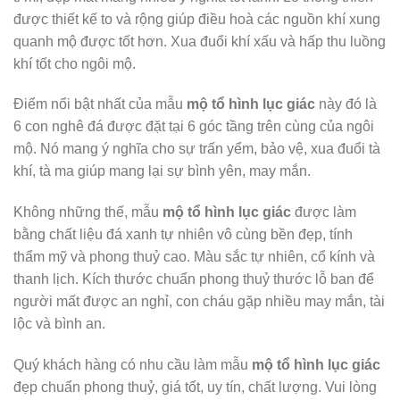
được thiết kế to và rộng giúp điều hoà các nguồn khí xung
quanh mộ được tốt hơn. Xua đuổi khí xấu và hấp thu luồng
khí tốt cho ngôi mộ.
Điểm nổi bật nhất của mẫu
mộ tổ hình lục giác
này đó là
6 con nghê đá được đặt tại 6 góc tầng trên cùng của ngôi
mộ. Nó mang ý nghĩa cho sự trấn yểm, bảo vệ, xua đuổi tà
khí, tà ma giúp mang lại sự bình yên, may mắn.
Không những thế, mẫu
mộ tổ hình lục giác
được làm
bằng chất liệu đá xanh tự nhiên vô cùng bền đẹp, tính
thẩm mỹ và phong thuỷ cao. Màu sắc tự nhiên, cổ kính và
thanh lịch. Kích thước chuẩn phong thuỷ thước lỗ ban để
người mất được an nghỉ, con cháu gặp nhiều may mắn, tài
lộc và bình an.
Quý khách hàng có nhu cầu làm mẫu
mộ tổ hình lục giác
đẹp chuẩn phong thuỷ, giá tốt, uy tín, chất lượng. Vui lòng