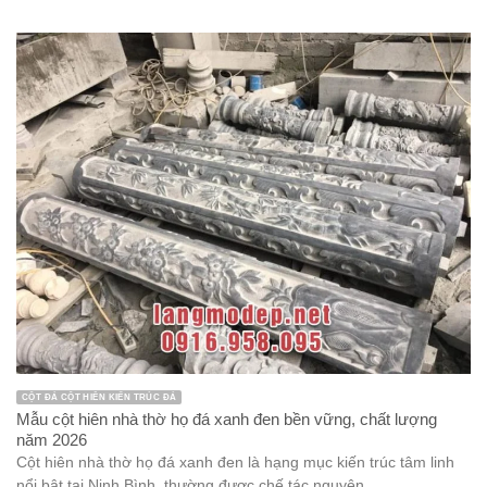
CỘT ĐÁ CỘT HIÊN KIẾN TRÚC ĐÁ
Mẫu cột hiên nhà thờ họ đá xanh đen bền vững, chất lượng
năm 2026
Cột hiên nhà thờ họ đá xanh đen là hạng mục kiến trúc tâm linh
nổi bật tại Ninh Bình, thường được chế tác nguyên ...