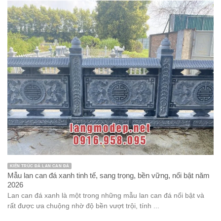
KIẾN TRÚC ĐÁ LAN CAN ĐÁ
Mẫu lan can đá xanh tinh tế, sang trọng, bền vững, nổi bật năm
2026
Lan can đá xanh là một trong những mẫu lan can đá nổi bật và
rất được ưa chuộng nhờ độ bền vượt trội, tính ...