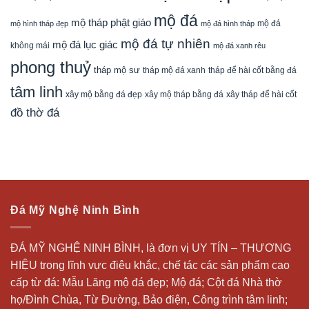
mộ đá
mộ tháp phật giáo
mộ đá
mộ hình tháp đẹp
mộ đá hình tháp
mộ đá tự nhiên
mộ đá lục giác
không mái
mộ đá xanh rêu
phong thuỷ
tháp mộ sư
tháp mộ đá xanh
tháp để hài cốt bằng đá
tâm linh
xây mộ bằng đá đẹp
xây tháp để hài cốt
xây mộ tháp bằng đá
đồ thờ đá
Đá Mỹ Nghệ Ninh Bình
ĐÁ MỸ NGHỆ NINH BÌNH, là đơn vị UY TÍN – THƯƠNG
HIỆU trong lĩnh vực điêu khắc, chế tác các sản phẩm cao
cấp từ đá: Mẫu
Lăng mộ đá
đẹp;
Mộ đá
; Cột đá Nhà thờ
họ/Đình Chùa, Từ Đường, Bảo điện, Công trình tâm linh;