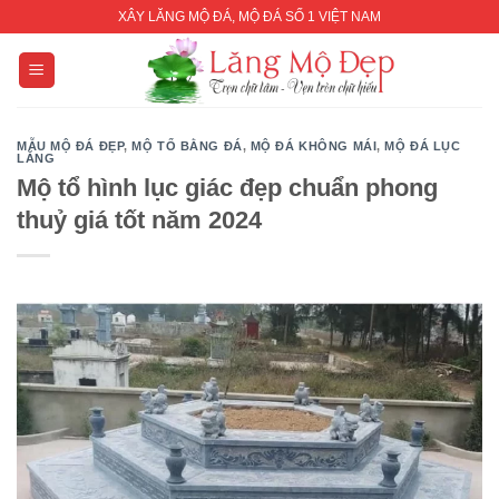
Skip
XÂY LĂNG MỘ ĐÁ, MỘ ĐÁ SỐ 1 VIỆT NAM
to
content
MẪU MỘ ĐÁ ĐẸP
,
MỘ TỔ BẰNG ĐÁ
,
MỘ ĐÁ KHÔNG MÁI
,
MỘ ĐÁ LỤC
LĂNG
Mộ tổ hình lục giác đẹp chuẩn phong
thuỷ giá tốt năm 2024