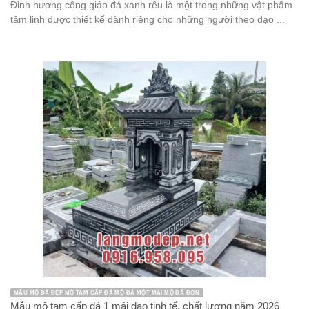
Đỉnh hương công giáo đá xanh rêu là một trong những vật phẩm
tâm linh được thiết kế dành riêng cho những người theo đạo ...
MẪU MỘ ĐÁ ĐẸP MỘ TAM CẤP ĐÁ MỘ ĐÁ MỘT MÁI MỘ ĐÁ ĐƠN
Mẫu mộ tam cấp đá 1 mái đao tinh tế, chất lượng năm 2026