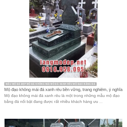
MẪU MỘ ĐÁ ĐẸP MỘ ĐÁ KHÔNG MÁI MỘ ĐÁ XANH RÊU MỘ ĐẠO BẰNG ĐÁ
Mộ đạo không mái đá xanh rêu bền vững, trang nghiêm, ý nghĩa
Mộ đạo không mái đá xanh rêu là một trong những mẫu mộ đạo
bằng đá nổi bật đang được rất nhiều khách hàng ưu ...