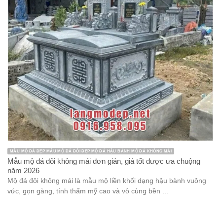
MẪU MỘ ĐÁ ĐẸP MẪU MỘ ĐÁ ĐÔI ĐẸP MỘ ĐÁ HẬU BÀNH MỘ ĐÁ KHÔNG MÁI
Mẫu mộ đá đôi không mái đơn giản, giá tốt được ưa chuộng
năm 2026
Mộ đá đôi không mái là mẫu mộ liền khối dạng hậu bành vuông
vức, gọn gàng, tính thẩm mỹ cao và vô cùng bền ...