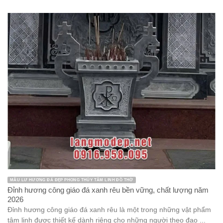
MẪU LƯ HƯƠNG ĐÁ ĐẸP PHONG THỦY TÂM LINH ĐỒ THỜ
Đỉnh hương công giáo đá xanh rêu bền vững, chất lượng năm
2026
Đỉnh hương công giáo đá xanh rêu là một trong những vật phẩm
tâm linh được thiết kế dành riêng cho những người theo đạo ...