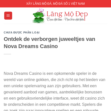
Skip
XÂY LĂNG MỘ ĐÁ, MỘ ĐÁ SỐ 1 VIỆT NAM
to
content
CHƯA ĐƯỢC PHÂN LOẠI
Ontdek de verborgen juweeltjes van
Nova Dreams Casino
Nova Dreams Casino is een opkomende speler in de
wereld van online gokken, die zich richt op het bieden van
een unieke spelervaring aan zijn gebruikers. Met een
gevarieerd aanbod van games, aantrekkelijke bonussen
en een gebruiksvriendelijke interface, weet dit casino zich
te onderscheiden in een competitieve markt. Spelers die
op zoek zijn naar innovatieve spellen en een robuuste