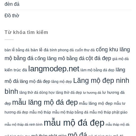
đèn đá
Đồ thờ
Từ khóa tìm kiếm
cổng khu lăng
bàn lễ đá
cuốn thư đá
bàn lễ bằng đá
bình phong đá
mộ bằng đá
cột đá đẹp
cổng lăng mộ bằng đá
giá mộ đá
langmodep.net
lăng
kiến trúc đá
làm mộ bằng đá đẹp
Lăng mộ đẹp ninh
mộ đá
lăng mộ đá đẹp
lăng mộ đẹp
bình
lăng thờ đá dòng họv
lư hương đá
lăng thờ đá đẹp
lư hương đá
mẫu lăng mộ đá đẹp
mẫu lăng mộ đẹp
đẹp
mẫu lư
mẫu mộ tháp bằng đá
mẫu mộ tháp phật giáo
hương đá đẹp
mẫu mộ tháp
mẫu mộ đá đẹp
mẫu mộ tháp đá ninh bình
mẫu tháp mộ đá
mộ đá