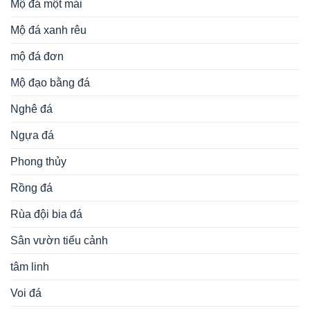
Mộ đá một mái
Mộ đá xanh rêu
mộ đá đơn
Mộ đạo bằng đá
Nghê đá
Ngựa đá
Phong thủy
Rồng đá
Rùa đội bia đá
Sân vườn tiểu cảnh
tâm linh
Voi đá