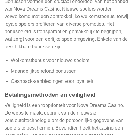
Bonussen vormen een cruciaal onderdeel van het aanbod
van Nova Dreams Casino. Nieuwe spelers worden
verwelkomd met een aantrekkelijke welkomstbonus, terwijl
loyale spelers profiteren van diverse promoties. Het
bonusbeleid is transparant en gemakkelijk te begrijpen,
wat zorgt voor een eerlijke speelomgeving. Enkele van de
beschikbare bonussen zijn:
Welkomstbonus voor nieuwe spelers
Maandelijkse reload bonussen
Cashback-aanbiedingen voor loyaliteit
Betalingsmethoden en veiligheid
Veiligheid is een topprioriteit voor Nova Dreams Casino.
De website maakt gebruik van de nieuwste
versleuteltechnologie om de persoonlijke gegevens van
spelers te beschermen. Bovendien heeft het casino een