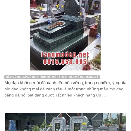
MẪU MỘ ĐÁ ĐẸP MỘ ĐÁ KHÔNG MÁI MỘ ĐÁ XANH RÊU MỘ ĐẠO BẰNG ĐÁ
Mộ đạo không mái đá xanh rêu bền vững, trang nghiêm, ý nghĩa
Mộ đạo không mái đá xanh rêu là một trong những mẫu mộ đạo
bằng đá nổi bật đang được rất nhiều khách hàng ưu ...