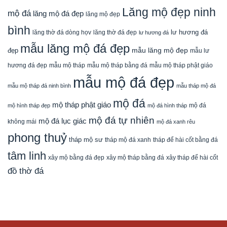
Lăng mộ đẹp ninh
mộ đá
lăng mộ đá đẹp
lăng mộ đẹp
bình
lăng thờ đá dòng họv
lư hương đá
lăng thờ đá đẹp
lư hương đá
mẫu lăng mộ đá đẹp
mẫu lăng mộ đẹp
đẹp
mẫu lư
mẫu mộ tháp bằng đá
mẫu mộ tháp phật giáo
hương đá đẹp
mẫu mộ tháp
mẫu mộ đá đẹp
mẫu mộ tháp đá ninh bình
mẫu tháp mộ đá
mộ đá
mộ tháp phật giáo
mộ đá
mộ hình tháp đẹp
mộ đá hình tháp
mộ đá tự nhiên
mộ đá lục giác
không mái
mộ đá xanh rêu
phong thuỷ
tháp mộ sư
tháp mộ đá xanh
tháp để hài cốt bằng đá
tâm linh
xây mộ bằng đá đẹp
xây tháp để hài cốt
xây mộ tháp bằng đá
đồ thờ đá