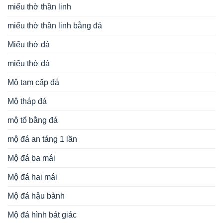
miếu thờ thần linh
miếu thờ thần linh bằng đá
Miếu thờ đá
miếu thờ đá
Mộ tam cấp đá
Mộ tháp đá
mộ tổ bằng đá
mộ đá an táng 1 lần
Mộ đá ba mái
Mộ đá hai mái
Mộ đá hậu bành
Mộ đá hình bát giác