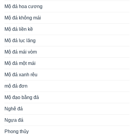
Mộ đá hoa cương
Mộ đá không mái
Mộ đá liền kề
Mộ đá lục lăng
Mộ đá mái vòm
Mộ đá một mái
Mộ đá xanh rêu
mộ đá đơn
Mộ đạo bằng đá
Nghê đá
Ngựa đá
Phong thủy