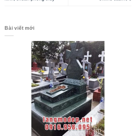
Bài viết mới