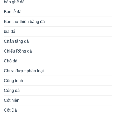
bàn ghế đá
Bàn lễ đá
Bàn thờ thiên bằng đá
bia đá
Chân tảng đá
Chiếu Rồng đá
Chó đá
Chưa được phân loại
Công trình
Cổng đá
Cột hiên
Cột Đá