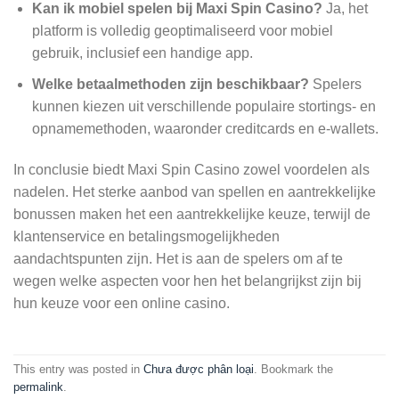
Kan ik mobiel spelen bij Maxi Spin Casino?
Ja, het
platform is volledig geoptimaliseerd voor mobiel
gebruik, inclusief een handige app.
Welke betaalmethoden zijn beschikbaar?
Spelers
kunnen kiezen uit verschillende populaire stortings- en
opnamemethoden, waaronder creditcards en e-wallets.
In conclusie biedt Maxi Spin Casino zowel voordelen als
nadelen. Het sterke aanbod van spellen en aantrekkelijke
bonussen maken het een aantrekkelijke keuze, terwijl de
klantenservice en betalingsmogelijkheden
aandachtspunten zijn. Het is aan de spelers om af te
wegen welke aspecten voor hen het belangrijkst zijn bij
hun keuze voor een online casino.
This entry was posted in
Chưa được phân loại
. Bookmark the
permalink
.