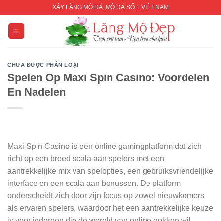
Skip
XÂY LĂNG MỘ ĐÁ, MỘ ĐÁ SỐ 1 VIỆT NAM
to
content
CHƯA ĐƯỢC PHÂN LOẠI
Spelen Op Maxi Spin Casino: Voordelen
En Nadelen
Maxi Spin Casino is een online gamingplatform dat zich
richt op een breed scala aan spelers met een
aantrekkelijke mix van spelopties, een gebruiksvriendelijke
interface en een scala aan bonussen. De platform
onderscheidt zich door zijn focus op zowel nieuwkomers
als ervaren spelers, waardoor het een aantrekkelijke keuze
is voor iedereen die de wereld van online gokken wil