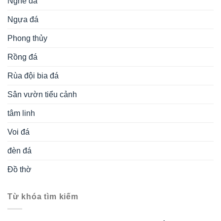
Nghê đá
Ngựa đá
Phong thủy
Rồng đá
Rùa đội bia đá
Sân vườn tiểu cảnh
tâm linh
Voi đá
đèn đá
Đồ thờ
Từ khóa tìm kiếm