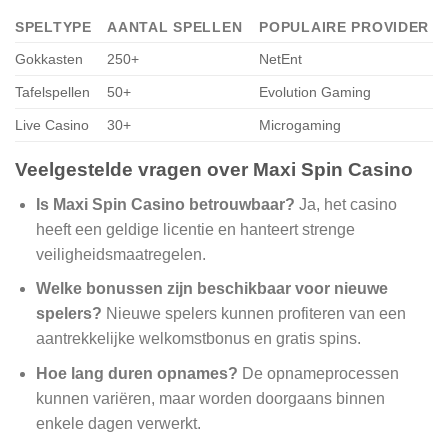
SPELTYPE
AANTAL SPELLEN
POPULAIRE PROVIDER
Gokkasten
250+
NetEnt
Tafelspellen
50+
Evolution Gaming
Live Casino
30+
Microgaming
Veelgestelde vragen over Maxi Spin Casino
Is Maxi Spin Casino betrouwbaar?
Ja, het casino
heeft een geldige licentie en hanteert strenge
veiligheidsmaatregelen.
Welke bonussen zijn beschikbaar voor nieuwe
spelers?
Nieuwe spelers kunnen profiteren van een
aantrekkelijke welkomstbonus en gratis spins.
Hoe lang duren opnames?
De opnameprocessen
kunnen variëren, maar worden doorgaans binnen
enkele dagen verwerkt.