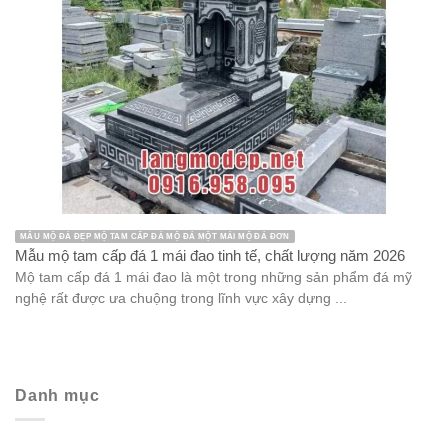
MẪU MỘ ĐÁ ĐẸP MỘ TAM CẤP ĐÁ MỘ ĐÁ MỘT MÁI MỘ ĐÁ ĐƠN
Mẫu mộ tam cấp đá 1 mái đao tinh tế, chất lượng năm 2026
Mộ tam cấp đá 1 mái đao là một trong những sản phẩm đá mỹ
nghệ rất được ưa chuộng trong lĩnh vực xây dựng ...
Danh mục