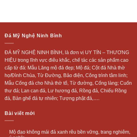
Đá Mỹ Nghệ Ninh Bình
ĐÁ MỸ NGHỆ NINH BÌNH, là đơn vị UY TÍN – THƯƠNG
HIỆU trong lĩnh vực điêu khắc, chế tác các sản phẩm cao
cấp từ đá: Mẫu
Lăng mộ đá
đẹp;
Mộ đá
; Cột đá Nhà thờ
họ/Đình Chùa, Từ Đường, Bảo điện, Công trình tâm linh;
Mẫu Cổng đá cho Nhà thờ tổ, Từ đường, Cổng làng; Cuốn
thư đá;
Lan can đá
, Lư hương đá, Rồng đá, Chiếu Rồng
đá, Bàn ghế đá tự nhiên; Tượng phật đá,….
Bài viết mới
Mộ đạo không mái đá xanh rêu bền vững, trang nghiêm,