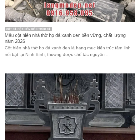
CỘT ĐÁ CỘT HIÊN KIẾN TRÚC ĐÁ
Mẫu cột hiên nhà thờ họ đá xanh đen bền vững, chất lượng
năm 2026
Cột hiên nhà thờ họ đá xanh đen là hạng mục kiến trúc tâm linh
nổi bật tại Ninh Bình, thường được chế tác nguyên ...