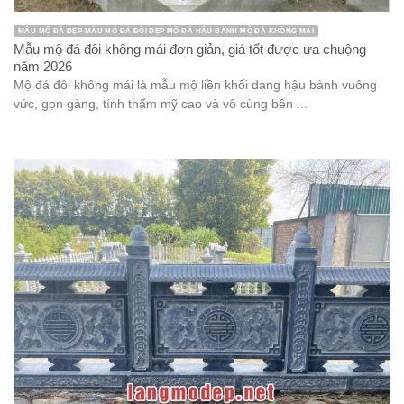
MẪU MỘ ĐÁ ĐẸP MẪU MỘ ĐÁ ĐÔI ĐẸP MỘ ĐÁ HẬU BÀNH MỘ ĐÁ KHÔNG MÁI
Mẫu mộ đá đôi không mái đơn giản, giá tốt được ưa chuộng
năm 2026
Mộ đá đôi không mái là mẫu mộ liền khối dạng hậu bành vuông
vức, gọn gàng, tính thẩm mỹ cao và vô cùng bền ...