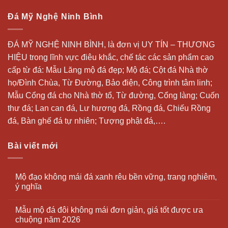
Đá Mỹ Nghệ Ninh Bình
ĐÁ MỸ NGHỆ NINH BÌNH, là đơn vị UY TÍN – THƯƠNG
HIỆU trong lĩnh vực điêu khắc, chế tác các sản phẩm cao
cấp từ đá: Mẫu
Lăng mộ đá
đẹp;
Mộ đá
; Cột đá Nhà thờ
họ/Đình Chùa, Từ Đường, Bảo điện, Công trình tâm linh;
Mẫu Cổng đá cho Nhà thờ tổ, Từ đường, Cổng làng; Cuốn
thư đá;
Lan can đá
, Lư hương đá, Rồng đá, Chiếu Rồng
đá, Bàn ghế đá tự nhiên; Tượng phật đá,….
Bài viết mới
Mộ đạo không mái đá xanh rêu bền vững, trang nghiêm,
ý nghĩa
Mẫu mộ đá đôi không mái đơn giản, giá tốt được ưa
chuộng năm 2026