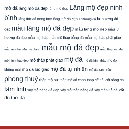
Lăng mộ đẹp ninh
mộ đá
lăng mộ đá đẹp
lăng mộ đẹp
bình
lăng thờ đá dòng họv
lư hương đá
lăng thờ đá đẹp
lư hương đá
mẫu lăng mộ đá đẹp
mẫu lăng mộ đẹp
đẹp
mẫu lư
mẫu mộ tháp bằng đá
mẫu mộ tháp phật giáo
hương đá đẹp
mẫu mộ tháp
mẫu mộ đá đẹp
mẫu mộ tháp đá ninh bình
mẫu tháp mộ đá
mộ đá
mộ tháp phật giáo
mộ đá
mộ hình tháp đẹp
mộ đá hình tháp
mộ đá tự nhiên
mộ đá lục giác
không mái
mộ đá xanh rêu
phong thuỷ
tháp mộ sư
tháp mộ đá xanh
tháp để hài cốt bằng đá
tâm linh
xây mộ bằng đá đẹp
xây tháp để hài cốt
xây mộ tháp bằng đá
đồ thờ đá