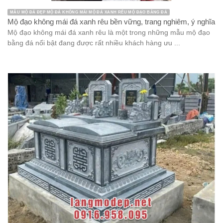
MẪU MỘ ĐÁ ĐẸP MỘ ĐÁ KHÔNG MÁI MỘ ĐÁ XANH RÊU MỘ ĐẠO BẰNG ĐÁ
Mộ đạo không mái đá xanh rêu bền vững, trang nghiêm, ý nghĩa
Mộ đạo không mái đá xanh rêu là một trong những mẫu mộ đạo
bằng đá nổi bật đang được rất nhiều khách hàng ưu ...