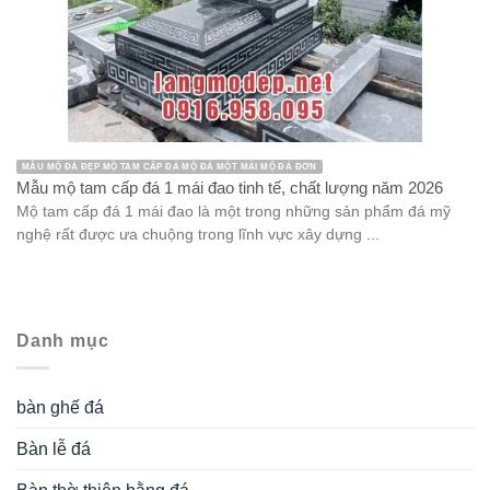
MẪU MỘ ĐÁ ĐẸP MỘ TAM CẤP ĐÁ MỘ ĐÁ MỘT MÁI MỘ ĐÁ ĐƠN
Mẫu mộ tam cấp đá 1 mái đao tinh tế, chất lượng năm 2026
Mộ tam cấp đá 1 mái đao là một trong những sản phẩm đá mỹ
nghệ rất được ưa chuộng trong lĩnh vực xây dựng ...
Danh mục
bàn ghế đá
Bàn lễ đá