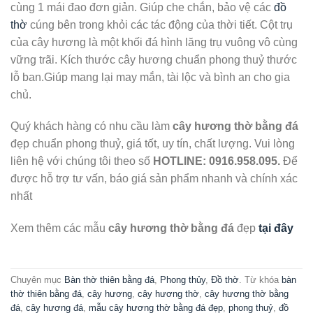
cùng 1 mái đao đơn giản. Giúp che chắn, bảo vệ các
đồ
thờ
cúng bên trong khỏi các tác động của thời tiết. Cột trụ
của cây hương là một khối đá hình lăng trụ vuông vô cùng
vững trãi. Kích thước cây hương chuẩn phong thuỷ thước
lỗ ban.Giúp mang lại may mắn, tài lộc và bình an cho gia
chủ.
Quý khách hàng có nhu cầu làm
cây hương thờ bằng đá
đẹp chuẩn phong thuỷ, giá tốt, uy tín, chất lượng. Vui lòng
liên hệ với chúng tôi theo số
HOTLINE: 0916.958.095.
Để
được hỗ trợ tư vấn, báo giá sản phẩm nhanh và chính xác
nhất
Xem thêm các mẫu
cây hương thờ bằng đá
đẹp
tại đây
Chuyên mục
Bàn thờ thiên bằng đá
,
Phong thủy
,
Đồ thờ
. Từ khóa
bàn
thờ thiên bằng đá
,
cây hương
,
cây hương thờ
,
cây hương thờ bằng
đá
,
cây hương đá
,
mẫu cây hương thờ bằng đá đẹp
,
phong thuỷ
,
đồ