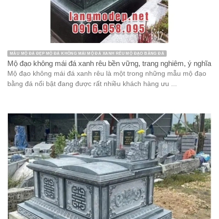
MẪU MỘ ĐÁ ĐẸP MỘ ĐÁ KHÔNG MÁI MỘ ĐÁ XANH RÊU MỘ ĐẠO BẰNG ĐÁ
Mộ đạo không mái đá xanh rêu bền vững, trang nghiêm, ý nghĩa
Mộ đạo không mái đá xanh rêu là một trong những mẫu mộ đạo
bằng đá nổi bật đang được rất nhiều khách hàng ưu ...