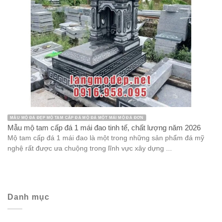
MẪU MỘ ĐÁ ĐẸP MỘ TAM CẤP ĐÁ MỘ ĐÁ MỘT MÁI MỘ ĐÁ ĐƠN
Mẫu mộ tam cấp đá 1 mái đao tinh tế, chất lượng năm 2026
Mộ tam cấp đá 1 mái đao là một trong những sản phẩm đá mỹ
nghệ rất được ưa chuộng trong lĩnh vực xây dựng ...
Danh mục