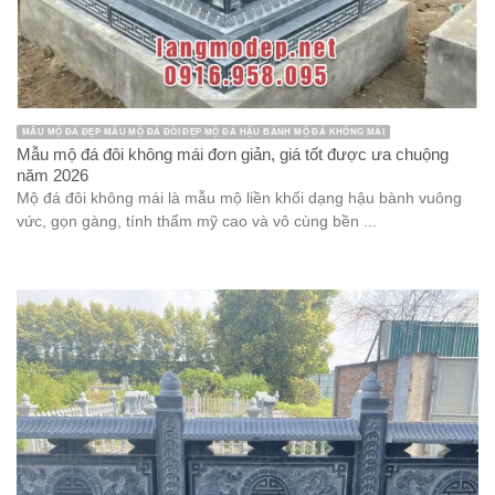
MẪU MỘ ĐÁ ĐẸP MẪU MỘ ĐÁ ĐÔI ĐẸP MỘ ĐÁ HẬU BÀNH MỘ ĐÁ KHÔNG MÁI
Mẫu mộ đá đôi không mái đơn giản, giá tốt được ưa chuộng
năm 2026
Mộ đá đôi không mái là mẫu mộ liền khối dạng hậu bành vuông
vức, gọn gàng, tính thẩm mỹ cao và vô cùng bền ...