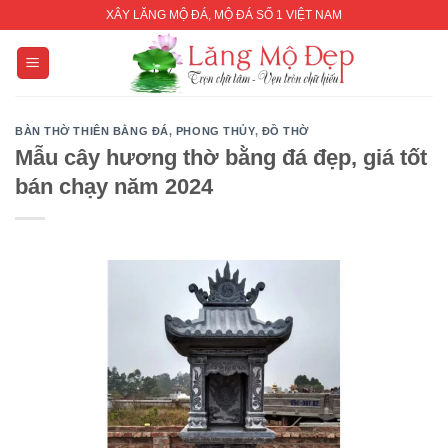
Skip
XÂY LĂNG MỘ ĐÁ, MỘ ĐÁ SỐ 1 VIỆT NAM
to
content
BÀN THỜ THIÊN BẰNG ĐÁ
,
PHONG THỦY
,
ĐỒ THỜ
Mẫu cây hương thờ bằng đá đẹp, giá tốt
bán chạy năm 2024