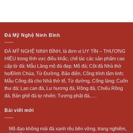
Đá Mỹ Nghệ Ninh Bình
ĐÁ MỸ NGHỆ NINH BÌNH, là đơn vị UY TÍN – THƯƠNG
HIỆU trong lĩnh vực điêu khắc, chế tác các sản phẩm cao
cấp từ đá: Mẫu
Lăng mộ đá
đẹp;
Mộ đá
; Cột đá Nhà thờ
họ/Đình Chùa, Từ Đường, Bảo điện, Công trình tâm linh;
Mẫu Cổng đá cho Nhà thờ tổ, Từ đường, Cổng làng; Cuốn
thư đá;
Lan can đá
, Lư hương đá, Rồng đá, Chiếu Rồng
đá, Bàn ghế đá tự nhiên; Tượng phật đá,….
Bài viết mới
Mộ đạo không mái đá xanh rêu bền vững, trang nghiêm,