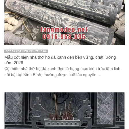
CỘT ĐÁ CỘT HIÊN KIẾN TRÚC ĐÁ
Mẫu cột hiên nhà thờ họ đá xanh đen bền vững, chất lượng
năm 2026
Cột hiên nhà thờ họ đá xanh đen là hạng mục kiến trúc tâm linh
nổi bật tại Ninh Bình, thường được chế tác nguyên ...