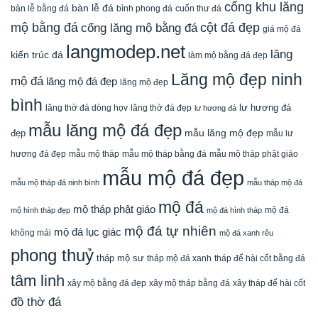
cổng khu lăng
bàn lễ đá
cuốn thư đá
bàn lễ bằng đá
bình phong đá
mộ bằng đá
cột đá đẹp
cổng lăng mộ bằng đá
giá mộ đá
langmodep.net
lăng
kiến trúc đá
làm mộ bằng đá đẹp
Lăng mộ đẹp ninh
mộ đá
lăng mộ đá đẹp
lăng mộ đẹp
bình
lăng thờ đá dòng họv
lư hương đá
lăng thờ đá đẹp
lư hương đá
mẫu lăng mộ đá đẹp
mẫu lăng mộ đẹp
đẹp
mẫu lư
mẫu mộ tháp bằng đá
mẫu mộ tháp phật giáo
hương đá đẹp
mẫu mộ tháp
mẫu mộ đá đẹp
mẫu mộ tháp đá ninh bình
mẫu tháp mộ đá
mộ đá
mộ tháp phật giáo
mộ đá
mộ hình tháp đẹp
mộ đá hình tháp
mộ đá tự nhiên
mộ đá lục giác
không mái
mộ đá xanh rêu
phong thuỷ
tháp mộ sư
tháp mộ đá xanh
tháp để hài cốt bằng đá
tâm linh
xây mộ bằng đá đẹp
xây tháp để hài cốt
xây mộ tháp bằng đá
đồ thờ đá