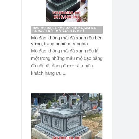
MẪU MỘ ĐÁ ĐẸP MỘ ĐÁ KHÔNG MÁI MỘ
ĐÁ XANH RÊU MỘ ĐẠO BẰNG ĐÁ
Mộ đạo không mái đá xanh rêu bền
vững, trang nghiêm, ý nghĩa
Mộ đạo không mái đá xanh rêu là
một trong những mẫu mộ đạo bằng
đá nổi bật đang được rất nhiều
khách hàng ưu ...