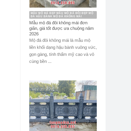
MẪU MỘ ĐÁ ĐẸP MẪU MỘ ĐÁ ĐÔI ĐẸP MỘ
ĐÁ HẬU BÀNH MỘ ĐÁ KHÔNG MÁI
Mẫu mộ đá đôi không mái đơn
giản, giá tốt được ưa chuộng năm
2026
Mộ đá đôi không mái là mẫu mộ
liền khối dạng hậu bành vuông vức,
gọn gàng, tính thẩm mỹ cao và vô
cùng bền ...