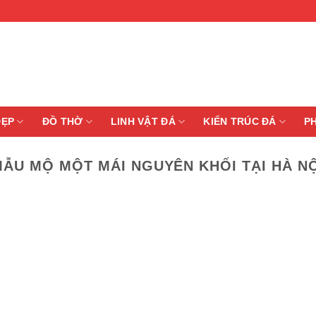
ĐẸP
ĐỒ THỜ
LINH VẬT ĐÁ
KIẾN TRÚC ĐÁ
P
ẪU MỘ MỘT MÁI NGUYÊN KHỐI TẠI HÀ N