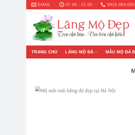
Skip
EMAIL
07:00 - 21:00
0916.958.095
to
content
TRANG CHỦ
LĂNG MỘ ĐÁ
MẪU MỘ ĐÁ 
M