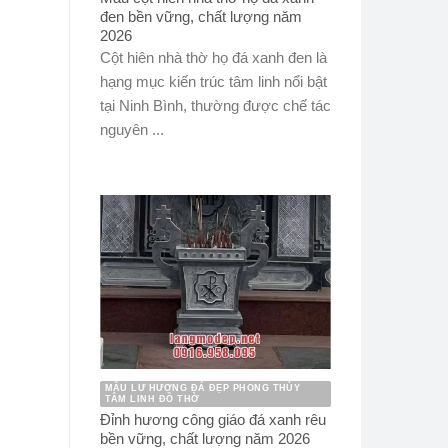
đen bền vững, chất lượng năm
2026
Cột hiên nhà thờ họ đá xanh đen là
hạng mục kiến trúc tâm linh nổi bật
tại Ninh Bình, thường được chế tác
nguyên ...
MẪU LƯ HƯƠNG ĐÁ ĐẸP PHONG THỦY
TÂM LINH ĐỒ THỜ
Đỉnh hương công giáo đá xanh rêu
bền vững, chất lượng năm 2026