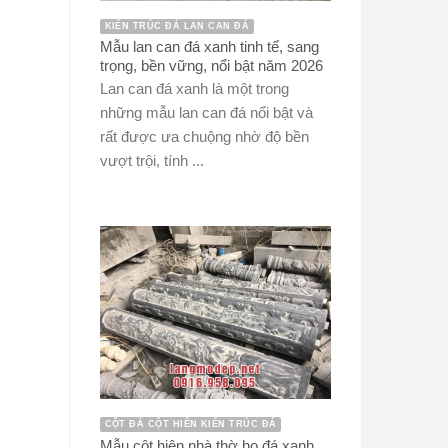
KIẾN TRÚC ĐÁ LAN CAN ĐÁ
Mẫu lan can đá xanh tinh tế, sang
trọng, bền vững, nổi bật năm 2026
Lan can đá xanh là một trong
những mẫu lan can đá nổi bật và
rất được ưa chuộng nhờ độ bền
vượt trội, tính ...
CỘT ĐÁ CỘT HIÊN KIẾN TRÚC ĐÁ
Mẫu cột hiên nhà thờ họ đá xanh