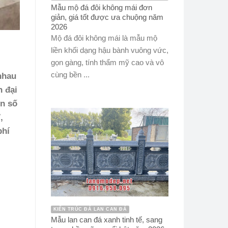
Mẫu mộ đá đôi không mái đơn
giản, giá tốt được ưa chuộng năm
2026
Mộ đá đôi không mái là mẫu mộ
liền khối dạng hậu bành vuông vức,
gọn gàng, tính thẩm mỹ cao và vô
cùng bền ...
nhau
n đại
ên số
,
phí
KIẾN TRÚC ĐÁ LAN CAN ĐÁ
Mẫu lan can đá xanh tinh tế, sang