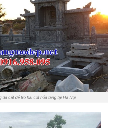
đá cất để tro hài cốt hỏa táng tại Hà Nội