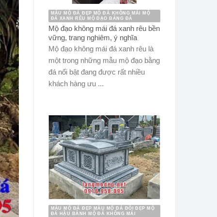
MẪU MỘ ĐÁ ĐẸP MỘ ĐÁ KHÔNG MÁI MỘ
ĐÁ XANH RÊU MỘ ĐẠO BẰNG ĐÁ
Mộ đạo không mái đá xanh rêu bền
vững, trang nghiêm, ý nghĩa
Mộ đạo không mái đá xanh rêu là
một trong những mẫu mộ đạo bằng
đá nổi bật đang được rất nhiều
khách hàng ưu ...
MẪU MỘ ĐÁ ĐẸP MẪU MỘ ĐÁ ĐÔI ĐẸP MỘ
ĐÁ HẬU BÀNH MỘ ĐÁ KHÔNG MÁI