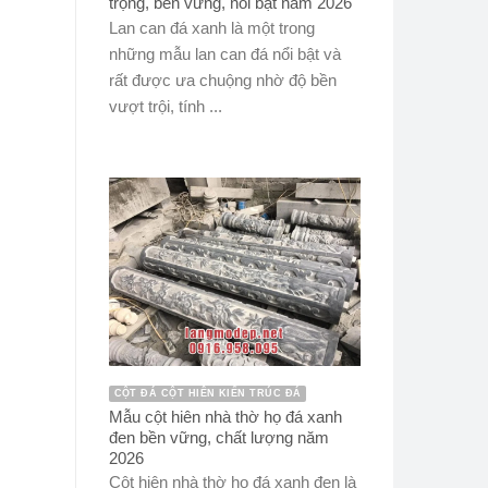
trọng, bền vững, nổi bật năm 2026
Lan can đá xanh là một trong
những mẫu lan can đá nổi bật và
rất được ưa chuộng nhờ độ bền
vượt trội, tính ...
CỘT ĐÁ CỘT HIÊN KIẾN TRÚC ĐÁ
Mẫu cột hiên nhà thờ họ đá xanh
đen bền vững, chất lượng năm
2026
Cột hiên nhà thờ họ đá xanh đen là