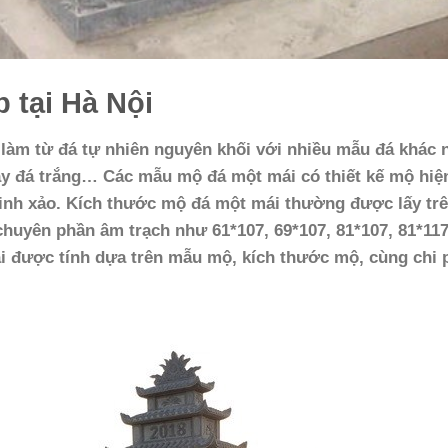
 tại Hà Nội
làm từ đá tự nhiên nguyên khối với nhiều mẫu đá khác 
ay đá trắng… Các mẫu mộ đá một mái có thiết kế mộ hiệ
inh xảo. Kích thước mộ đá một mái thường được lấy tr
huyên phần âm trạch như 61*107, 69*107, 81*107, 81*117
ái được tính dựa trên mẫu mộ, kích thước mộ, cùng chi 