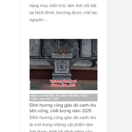
hạng mục kiến trúc tâm linh nổi bật
tại Ninh Bình, thường được chế tác
nguyên ...
MẪU LƯ HƯƠNG ĐÁ ĐẸP PHONG THỦY
TÂM LINH ĐỒ THỜ
Đỉnh hương công giáo đá xanh rêu
bền vững, chất lượng năm 2026
Đỉnh hương công giáo đá xanh rêu
là một trong những vật phẩm tâm
linh được thiết kế dành riêng cho