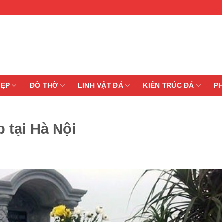
ĐẸP
ĐỒ THỜ
LINH VẬT ĐÁ
KIẾN TRÚC ĐÁ
P
 tại Hà Nội