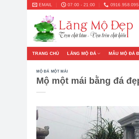
Skip
EMAIL
07:00 - 21:00
0916.958.095
to
content
TRANG CHỦ
LĂNG MỘ ĐÁ
MẪU MỘ ĐÁ 
MỘ ĐÁ MỘT MÁI
Mộ một mái bằng đá đẹp