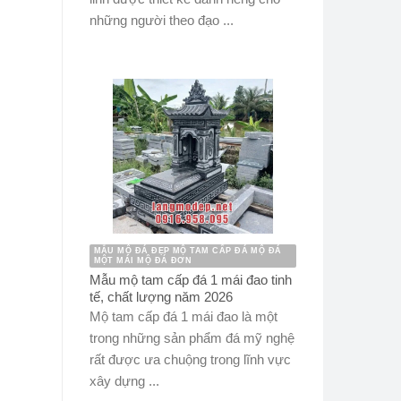
những người theo đạo ...
MẪU MỘ ĐÁ ĐẸP MỘ TAM CẤP ĐÁ MỘ ĐÁ
MỘT MÁI MỘ ĐÁ ĐƠN
Mẫu mộ tam cấp đá 1 mái đao tinh
tế, chất lượng năm 2026
Mộ tam cấp đá 1 mái đao là một
trong những sản phẩm đá mỹ nghệ
rất được ưa chuộng trong lĩnh vực
xây dựng ...