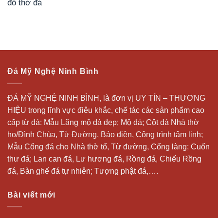
đồ thờ đá
Đá Mỹ Nghệ Ninh Bình
ĐÁ MỸ NGHỆ NINH BÌNH, là đơn vị UY TÍN – THƯƠNG
HIỆU trong lĩnh vực điêu khắc, chế tác các sản phẩm cao
cấp từ đá: Mẫu
Lăng mộ đá
đẹp;
Mộ đá
; Cột đá Nhà thờ
họ/Đình Chùa, Từ Đường, Bảo điện, Công trình tâm linh;
Mẫu Cổng đá cho Nhà thờ tổ, Từ đường, Cổng làng; Cuốn
thư đá;
Lan can đá
, Lư hương đá, Rồng đá, Chiếu Rồng
đá, Bàn ghế đá tự nhiên; Tượng phật đá,….
Bài viết mới