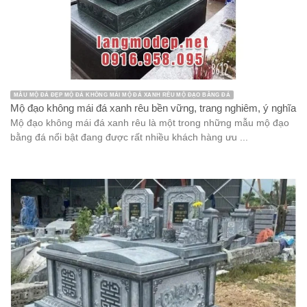
MẪU MỘ ĐÁ ĐẸP MỘ ĐÁ KHÔNG MÁI MỘ ĐÁ XANH RÊU MỘ ĐẠO BẰNG ĐÁ
Mộ đạo không mái đá xanh rêu bền vững, trang nghiêm, ý nghĩa
Mộ đạo không mái đá xanh rêu là một trong những mẫu mộ đạo
bằng đá nổi bật đang được rất nhiều khách hàng ưu ...