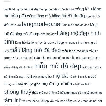
cổng khu lăng
bàn lễ đá
cuốn thư đá
bàn lễ bằng đá
bình phong đá
mộ bằng đá
cột đá đẹp
cổng lăng mộ bằng đá
giá mộ đá
langmodep.net
lăng
kiến trúc đá
làm mộ bằng đá đẹp
Lăng mộ đẹp ninh
mộ đá
lăng mộ đá đẹp
lăng mộ đẹp
bình
lăng thờ đá dòng họv
lư hương đá
lăng thờ đá đẹp
lư hương đá
mẫu lăng mộ đá đẹp
mẫu lăng mộ đẹp
đẹp
mẫu lư
mẫu mộ tháp bằng đá
mẫu mộ tháp phật giáo
hương đá đẹp
mẫu mộ tháp
mẫu mộ đá đẹp
mẫu mộ tháp đá ninh bình
mẫu tháp mộ đá
mộ đá
mộ tháp phật giáo
mộ đá
mộ hình tháp đẹp
mộ đá hình tháp
mộ đá tự nhiên
mộ đá lục giác
không mái
mộ đá xanh rêu
phong thuỷ
tháp mộ sư
tháp mộ đá xanh
tháp để hài cốt bằng đá
tâm linh
xây mộ bằng đá đẹp
xây tháp để hài cốt
xây mộ tháp bằng đá