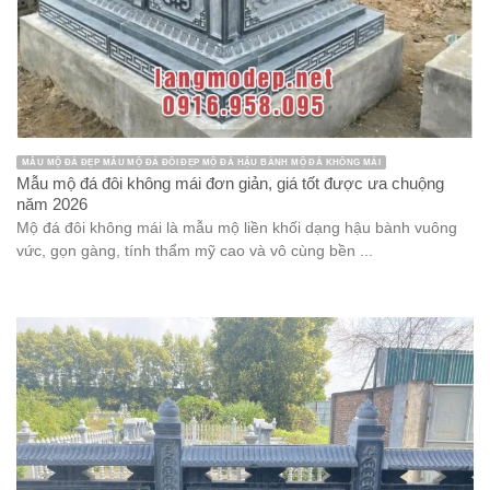
MẪU MỘ ĐÁ ĐẸP MẪU MỘ ĐÁ ĐÔI ĐẸP MỘ ĐÁ HẬU BÀNH MỘ ĐÁ KHÔNG MÁI
Mẫu mộ đá đôi không mái đơn giản, giá tốt được ưa chuộng
năm 2026
Mộ đá đôi không mái là mẫu mộ liền khối dạng hậu bành vuông
vức, gọn gàng, tính thẩm mỹ cao và vô cùng bền ...