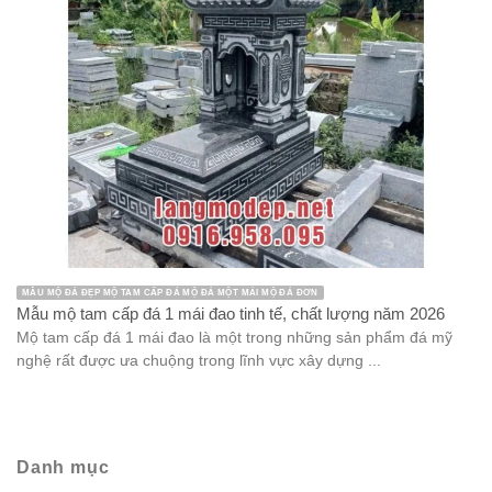
MẪU MỘ ĐÁ ĐẸP MỘ TAM CẤP ĐÁ MỘ ĐÁ MỘT MÁI MỘ ĐÁ ĐƠN
Mẫu mộ tam cấp đá 1 mái đao tinh tế, chất lượng năm 2026
Mộ tam cấp đá 1 mái đao là một trong những sản phẩm đá mỹ
nghệ rất được ưa chuộng trong lĩnh vực xây dựng ...
Danh mục